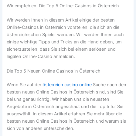
Wir empfehlen: Die Top 5 Online-Casinos in Österreich
Wir werden Ihnen in diesem Artikel einige der besten
Online-Casinos in Österreich vorstellen, die sich an die
österreichischen Spieler wenden. Wir werden Ihnen auch
einige wichtige Tipps und Tricks an die Hand geben, um
sicherzustellen, dass Sie sich bei einem seriösen und
legalen Online-Casino anmelden.
Die Top 5 Neuen Online Casinos in Österreich
Wenn Sie auf der
österreich casino online
Suche nach den
besten neuen Online Casinos in Österreich sind, sind Sie
bei uns genau richtig. Wir haben uns die neuesten
Angebote in Österreich angeschaut und die Top 5 für Sie
ausgewählt. In diesem Artikel erfahren Sie mehr über die
besten neuen Online Casinos in Österreich und warum sie
sich von anderen unterscheiden.