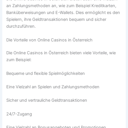
an Zahlungsmethoden an, wie zum Beispiel Kreditkarten,
Banküberweisungen und E-Wallets. Dies ermöglicht es den
Spielern, ihre Geldtransaktionen bequem und sicher
durchzuführen.
Die Vorteile von Online Casinos in Österreich
Die Online Casinos in Österreich bieten viele Vorteile, wie
zum Beispiel:
Bequeme und flexible Spielmöglichkeiten
Eine Vielzahl an Spielen und Zahlungsmethoden
Sicher und vertrauliche Geldtransaktionen
24/7-Zugang
Eine Vielzahl an Bonusangeboten und Promotionen