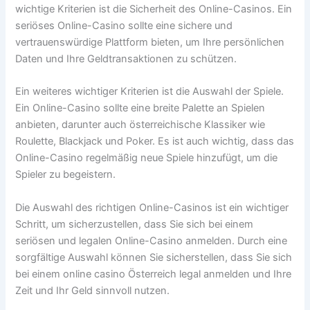
wichtige Kriterien ist die Sicherheit des Online-Casinos. Ein
seriöses Online-Casino sollte eine sichere und
vertrauenswürdige Plattform bieten, um Ihre persönlichen
Daten und Ihre Geldtransaktionen zu schützen.
Ein weiteres wichtiger Kriterien ist die Auswahl der Spiele.
Ein Online-Casino sollte eine breite Palette an Spielen
anbieten, darunter auch österreichische Klassiker wie
Roulette, Blackjack und Poker. Es ist auch wichtig, dass das
Online-Casino regelmäßig neue Spiele hinzufügt, um die
Spieler zu begeistern.
Die Auswahl des richtigen Online-Casinos ist ein wichtiger
Schritt, um sicherzustellen, dass Sie sich bei einem
seriösen und legalen Online-Casino anmelden. Durch eine
sorgfältige Auswahl können Sie sicherstellen, dass Sie sich
bei einem online casino Österreich legal anmelden und Ihre
Zeit und Ihr Geld sinnvoll nutzen.