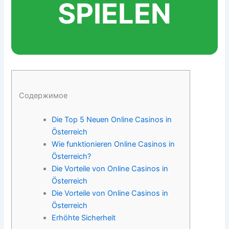
SPIELEN
Содержимое
Die Top 5 Neuen Online Casinos in
Österreich
Wie funktionieren Online Casinos in
Österreich?
Die Vorteile von Online Casinos in
Österreich
Die Vorteile von Online Casinos in
Österreich
Erhöhte Sicherheit