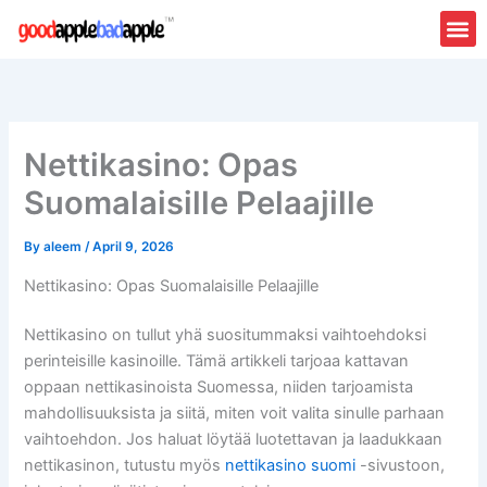
Skip
to
content
Nettikasino: Opas
Suomalaisille Pelaajille
By
aleem
/
April 9, 2026
Nettikasino: Opas Suomalaisille Pelaajille
Nettikasino on tullut yhä suositummaksi vaihtoehdoksi
perinteisille kasinoille. Tämä artikkeli tarjoaa kattavan
oppaan nettikasinoista Suomessa, niiden tarjoamista
mahdollisuuksista ja siitä, miten voit valita sinulle parhaan
vaihtoehdon. Jos haluat löytää luotettavan ja laadukkaan
nettikasinon, tutustu myös
nettikasino suomi
-sivustoon,