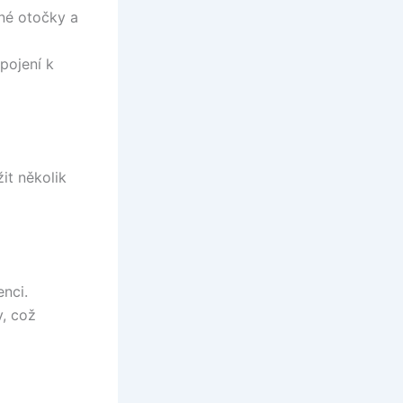
lné otočky a
ipojení k
it několik
enci.
y, což