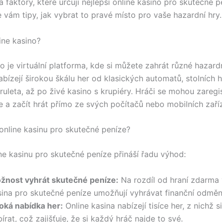
faktory, které určují nejlepší online kasino pro skutečné p
 vám tipy, jak vybrat to pravé místo pro vaše hazardní hry.
ine kasino?
o je virtuální platforma, kde si můžete zahrát různé hazardn
bízejí širokou škálu her od klasických automatů, stolních h
ruleta, až po živé kasino s krupiéry. Hráči se mohou zaregi
ze a začít hrát přímo ze svých počítačů nebo mobilních zaříz
 online kasinu pro skutečné peníze?
ine kasinu pro skutečné peníze přináší řadu výhod:
žnost vyhrát skutečné peníze:
Na rozdíl od hraní zdarma
sina pro skutečné peníze umožňují vyhrávat finanční odměn
roká nabídka her:
Online kasina nabízejí tisíce her, z nichž 
írat, což zajišťuje, že si každý hráč najde to své.