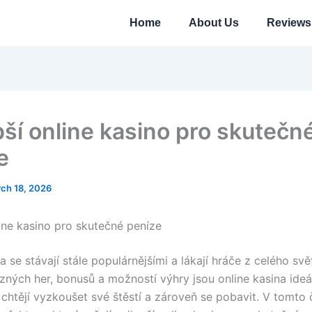
Home
About Us
Reviews
pší online kasino pro skutečn
e
ch 18, 2026
line kasino pro skutečné peníze
a se stávají stále populárnějšími a lákají hráče z celého svě
zných her, bonusů a možností výhry jsou online kasina ide
í chtějí vyzkoušet své štěstí a zároveň se pobavit. V tomto 