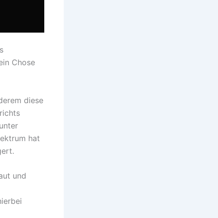
s
 ein Chose
nderem diese
richts
unter
pektrum hat
ert.
aut und
ierbei