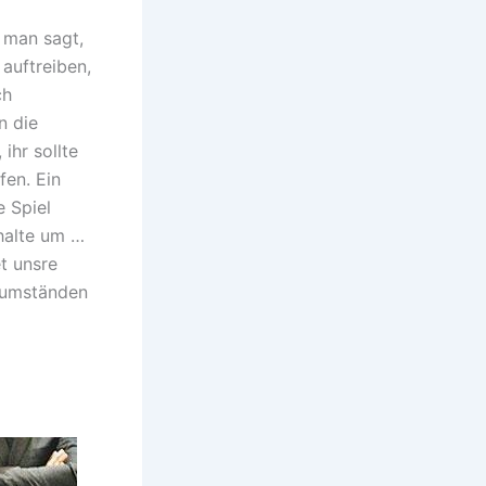
 man sagt,
 auftreiben,
ch
n die
ihr sollte
fen. Ein
 Spiel
halte um …
t unsre
n umständen