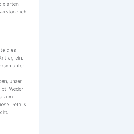
pielarten
verständlich
te dies
Antrag ein.
nsch unter
ben, unser
ibt. Weder
es zum
iese Details
cht.