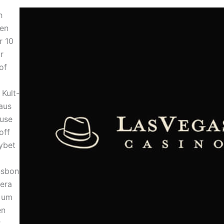
h
nen
r 10
r
of
 Kult-
aus
use
off
ybet
nsbon
sera
g um
en
r