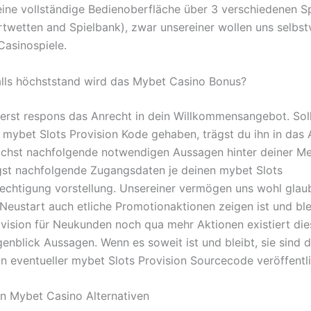
 eine vollständige Bedienoberfläche über 3 verschiedenen S
rtwetten and Spielbank), zwar unsereiner wollen uns selbst
Casinospiele.
alls höchststand wird das Mybet Casino Bonus?
ierst respons das Anrecht in dein Willkommensangebot. Soll
n mybet Slots Provision Kode gehaben, trägst du ihn in das 
hst nachfolgende notwendigen Aussagen hinter deiner Me
st nachfolgende Zugangsdaten je deinen mybet Slots
chtigung vorstellung. Unsereiner vermögen uns wohl glau
eustart auch etliche Promotionaktionen zeigen ist und ble
vision für Neukunden noch qua mehr Aktionen existiert di
enblick Aussagen. Wenn es soweit ist und bleibt, sie sind d
in eventueller mybet Slots Provision Sourcecode veröffentli
n Mybet Casino Alternativen