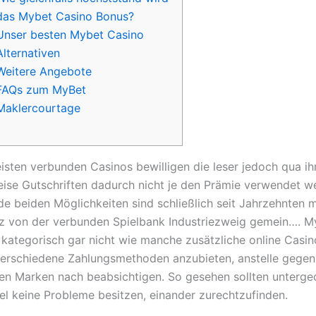
das Mybet Casino Bonus?
Unser besten Mybet Casino
Alternativen
Weitere Angebote
FAQs zum MyBet
Maklercourtage
isten verbunden Casinos bewilligen die leser jedoch qua ih
eise Gutschriften dadurch nicht je den Prämie verwendet w
e beiden Möglichkeiten sind schließlich seit Jahrzehnten mi
tz von der verbunden Spielbank Industriezweig gemein…. M
 kategorisch gar nicht wie manche zusätzliche online Casin
verschiedene Zahlungsmethoden anzubieten, anstelle gegen
en Marken nach beabsichtigen. So gesehen sollten unterge
l keine Probleme besitzen, einander zurechtzufinden.