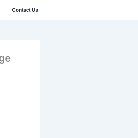
Contact Us
age