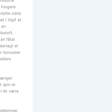
ilslutte
 fungere
bredte odds
 i tilgif at
l en
lkeloft.
an fåtal
derlagt et
der bonusser
ellere
fhænger
t spin er
n let være
 medlemmer