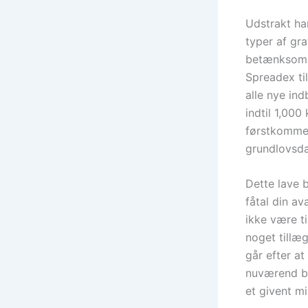
Udstrakt har
typer af gra
betænksom p
Spreadex til
alle nye ind
indtil 1,000
førstkommen
grundlovsda
Dette lave 
fåtal din av
ikke være ti
noget tillæg
går efter at
nuværend ba
et givent mi