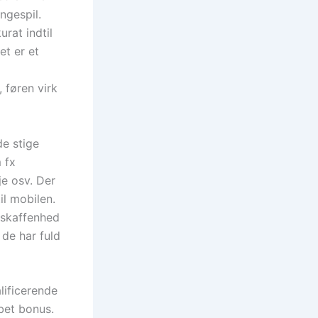
engespil.
rat indtil
et er et
 føren virk
de stige
 fx
je osv. Der
l mobilen.
eskaffenhed
 de har fuld
lificerende
bet bonus.