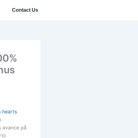
Contact Us
100%
onus
 hearts
n
s avance på
til