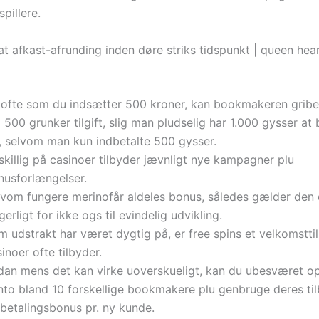
pillere.
at afkast-afrunding inden døre striks tidspunkt | queen hea
 ofte som du indsætter 500 kroner, kan bookmakeren gribe t
 500 grunker tilgift, slig man pludselig har 1.000 gysser at 
r, selvom man kun indbetalte 500 gysser.
killig på casinoer tilbyder jævnligt nye kampagner plu
nusforlængelser.
lvom fungere merinofår aldeles bonus, således gælder den 
erligt for ikke ogs til evindelig udvikling.
m udstrakt har været dygtig på, er free spins et velkomstti
inoer ofte tilbyder.
dan mens det kan virke uoverskueligt, kan du ubesværet op
nto bland 10 forskellige bookmakere plu genbruge deres ti
dbetalingsbonus pr. ny kunde.