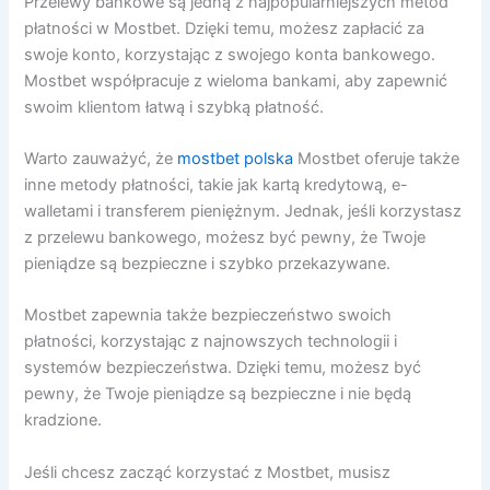
Przelewy bankowe są jedną z najpopularniejszych metod
płatności w Mostbet. Dzięki temu, możesz zapłacić za
swoje konto, korzystając z swojego konta bankowego.
Mostbet współpracuje z wieloma bankami, aby zapewnić
swoim klientom łatwą i szybką płatność.
Warto zauważyć, że
mostbet polska
Mostbet oferuje także
inne metody płatności, takie jak kartą kredytową, e-
walletami i transferem pieniężnym. Jednak, jeśli korzystasz
z przelewu bankowego, możesz być pewny, że Twoje
pieniądze są bezpieczne i szybko przekazywane.
Mostbet zapewnia także bezpieczeństwo swoich
płatności, korzystając z najnowszych technologii i
systemów bezpieczeństwa. Dzięki temu, możesz być
pewny, że Twoje pieniądze są bezpieczne i nie będą
kradzione.
Jeśli chcesz zacząć korzystać z Mostbet, musisz