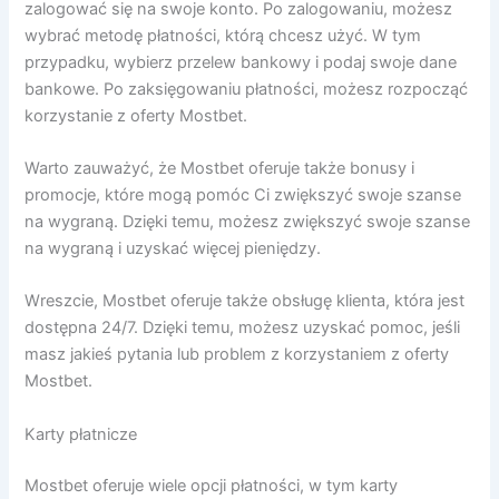
zalogować się na swoje konto. Po zalogowaniu, możesz
wybrać metodę płatności, którą chcesz użyć. W tym
przypadku, wybierz przelew bankowy i podaj swoje dane
bankowe. Po zaksięgowaniu płatności, możesz rozpocząć
korzystanie z oferty Mostbet.
Warto zauważyć, że Mostbet oferuje także bonusy i
promocje, które mogą pomóc Ci zwiększyć swoje szanse
na wygraną. Dzięki temu, możesz zwiększyć swoje szanse
na wygraną i uzyskać więcej pieniędzy.
Wreszcie, Mostbet oferuje także obsługę klienta, która jest
dostępna 24/7. Dzięki temu, możesz uzyskać pomoc, jeśli
masz jakieś pytania lub problem z korzystaniem z oferty
Mostbet.
Karty płatnicze
Mostbet oferuje wiele opcji płatności, w tym karty