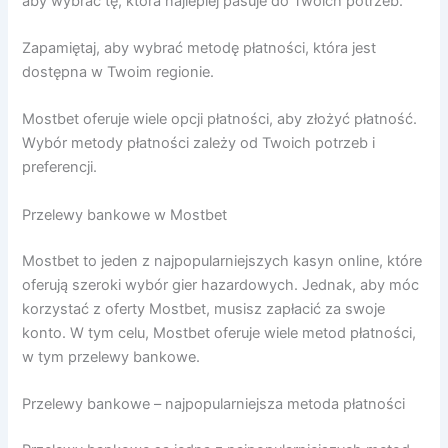
aby wybrać tę, która najlepiej pasuje do Twoich potrzeb.
Zapamiętaj, aby wybrać metodę płatności, która jest
dostępna w Twoim regionie.
Mostbet oferuje wiele opcji płatności, aby złożyć płatność.
Wybór metody płatności zależy od Twoich potrzeb i
preferencji.
Przelewy bankowe w Mostbet
Mostbet to jeden z najpopularniejszych kasyn online, które
oferują szeroki wybór gier hazardowych. Jednak, aby móc
korzystać z oferty Mostbet, musisz zapłacić za swoje
konto. W tym celu, Mostbet oferuje wiele metod płatności,
w tym przelewy bankowe.
Przelewy bankowe – najpopularniejsza metoda płatności