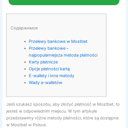
Содержимое
Przelewy bankowe w Mostbet
Przelewy bankowe –
najpopularniejsza metoda płatności
Karty płatnicze
Opcje płatności kartą
E-wallety i inne metody
Wady e-walletów
Jeśli szukasz sposobu, aby złożyć płatność w Mostbet, to
jesteś w odpowiednim miejscu. W tym artykule
przedstawimy różne metody płatności, które są dostępne
w Mostbet w Polsce.