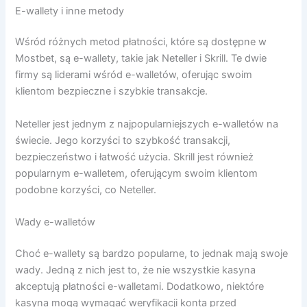
E-wallety i inne metody
Wśród różnych metod płatności, które są dostępne w
Mostbet, są e-wallety, takie jak Neteller i Skrill. Te dwie
firmy są liderami wśród e-walletów, oferując swoim
klientom bezpieczne i szybkie transakcje.
Neteller jest jednym z najpopularniejszych e-walletów na
świecie. Jego korzyści to szybkość transakcji,
bezpieczeństwo i łatwość użycia. Skrill jest również
popularnym e-walletem, oferującym swoim klientom
podobne korzyści, co Neteller.
Wady e-walletów
Choć e-wallety są bardzo popularne, to jednak mają swoje
wady. Jedną z nich jest to, że nie wszystkie kasyna
akceptują płatności e-walletami. Dodatkowo, niektóre
kasyna mogą wymagać weryfikacji konta przed