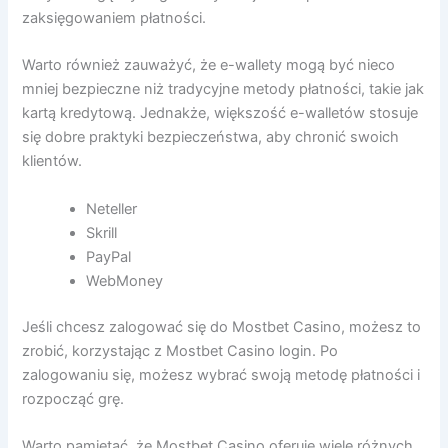
zaksięgowaniem płatności.
Warto również zauważyć, że e-wallety mogą być nieco
mniej bezpieczne niż tradycyjne metody płatności, takie jak
kartą kredytową. Jednakże, większość e-walletów stosuje
się dobre praktyki bezpieczeństwa, aby chronić swoich
klientów.
Neteller
Skrill
PayPal
WebMoney
Jeśli chcesz zalogować się do Mostbet Casino, możesz to
zrobić, korzystając z Mostbet Casino login. Po
zalogowaniu się, możesz wybrać swoją metodę płatności i
rozpocząć grę.
Warto pamiętać, że Mostbet Casino oferuje wiele różnych