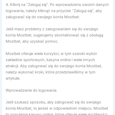
4. Kliknij na “Zaloguj się”. Po wprowadzeniu swoich danych
logowania, należy kliknąć na przycisk “Zaloguj się”, aby
zalogować się do swojego konta Mostbet.
Jeśli masz problemy z zalogowaniem się do swojego
konta Mostbet, sugerujemy skontaktować się z obsługą
Mostbet, aby uzyskać pomoc.
Mostbet oferuje wiele korzyści, w tym szeroki wybór
zakładów sportowych, kasyna online i wiele innych
atrakcji. Aby zalogować się do swojego konta Mostbet,
należy wykonać kroki, które przedstawiliśmy w tym
artykule.
Wprowadzenie do logowania
Jeśli szukasz sposobu, aby zalogować się do swojego
konta Mostbet, to jesteś w odpowiednim miejscu. Mostbet
to popularne kasyno online, które oferuje wiele możliwości