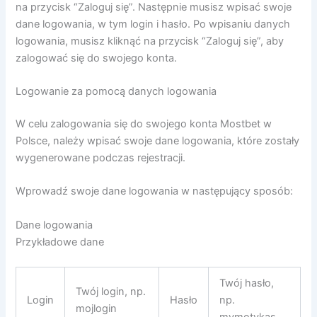
na przycisk “Zaloguj się”. Następnie musisz wpisać swoje
dane logowania, w tym login i hasło. Po wpisaniu danych
logowania, musisz kliknąć na przycisk “Zaloguj się”, aby
zalogować się do swojego konta.
Logowanie za pomocą danych logowania
W celu zalogowania się do swojego konta Mostbet w
Polsce, należy wpisać swoje dane logowania, które zostały
wygenerowane podczas rejestracji.
Wprowadź swoje dane logowania w następujący sposób:
Dane logowania
Przykładowe dane
Twój hasło,
Twój login, np.
Login
Hasło
np.
mojlogin