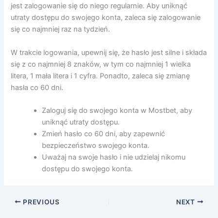
jest zalogowanie się do niego regularnie. Aby uniknąć
utraty dostępu do swojego konta, zaleca się zalogowanie
się co najmniej raz na tydzień.
W trakcie logowania, upewnij się, że hasło jest silne i składa
się z co najmniej 8 znaków, w tym co najmniej 1 wielka
litera, 1 mała litera i 1 cyfra. Ponadto, zaleca się zmianę
hasła co 60 dni.
Zaloguj się do swojego konta w Mostbet, aby
uniknąć utraty dostępu.
Zmień hasło co 60 dni, aby zapewnić
bezpieczeństwo swojego konta.
Uważaj na swoje hasło i nie udzielaj nikomu
dostępu do swojego konta.
PREVIOUS
NEXT