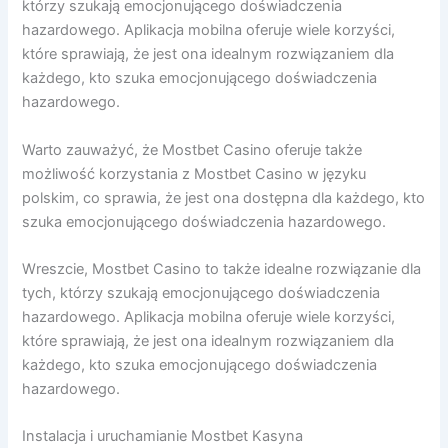
którzy szukają emocjonującego doświadczenia
hazardowego. Aplikacja mobilna oferuje wiele korzyści,
które sprawiają, że jest ona idealnym rozwiązaniem dla
każdego, kto szuka emocjonującego doświadczenia
hazardowego.
Warto zauważyć, że Mostbet Casino oferuje także
możliwość korzystania z Mostbet Casino w języku
polskim, co sprawia, że jest ona dostępna dla każdego, kto
szuka emocjonującego doświadczenia hazardowego.
Wreszcie, Mostbet Casino to także idealne rozwiązanie dla
tych, którzy szukają emocjonującego doświadczenia
hazardowego. Aplikacja mobilna oferuje wiele korzyści,
które sprawiają, że jest ona idealnym rozwiązaniem dla
każdego, kto szuka emocjonującego doświadczenia
hazardowego.
Instalacja i uruchamianie Mostbet Kasyna