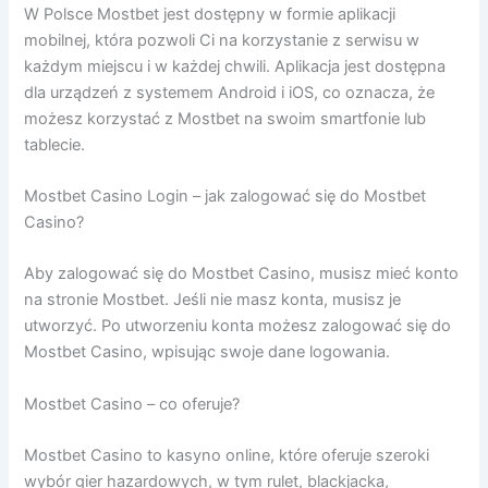
W Polsce Mostbet jest dostępny w formie aplikacji
mobilnej, która pozwoli Ci na korzystanie z serwisu w
każdym miejscu i w każdej chwili. Aplikacja jest dostępna
dla urządzeń z systemem Android i iOS, co oznacza, że
możesz korzystać z Mostbet na swoim smartfonie lub
tablecie.
Mostbet Casino Login – jak zalogować się do Mostbet
Casino?
Aby zalogować się do Mostbet Casino, musisz mieć konto
na stronie Mostbet. Jeśli nie masz konta, musisz je
utworzyć. Po utworzeniu konta możesz zalogować się do
Mostbet Casino, wpisując swoje dane logowania.
Mostbet Casino – co oferuje?
Mostbet Casino to kasyno online, które oferuje szeroki
wybór gier hazardowych, w tym rulet, blackjacka,