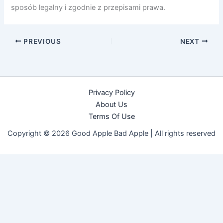
sposób legalny i zgodnie z przepisami prawa.
PREVIOUS
NEXT
Privacy Policy
About Us
Terms Of Use
Copyright © 2026 Good Apple Bad Apple |
All rights reserved