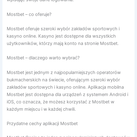
Mostbet – co oferuje?
Mostbet oferuje szeroki wybór zakładów sportowych i
kasyno online. Kasyno jest dostępne dla wszystkich
użytkowników, którzy mają konto na stronie Mostbet.
Mostbet – dlaczego warto wybrać?
Mostbet jest jednym z najpopularniejszych operatorów
bukmacherskich na świecie, oferującym szeroki wybór
zakładów sportowych i kasyno online. Aplikacja mobilna
Mostbet jest dostępna dla urządzeń z systemem Android i
iOS, co oznacza, że możesz korzystać z Mostbet w
każdym miejscu i w każdej chwili.
Przydatne cechy aplikacji Mostbet