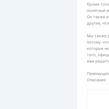
Кроме того
понятный и
Он также и
другие, чт
Мы также р
потому что
которые мо
того, офиц
вам решит
Преимущес
Описание