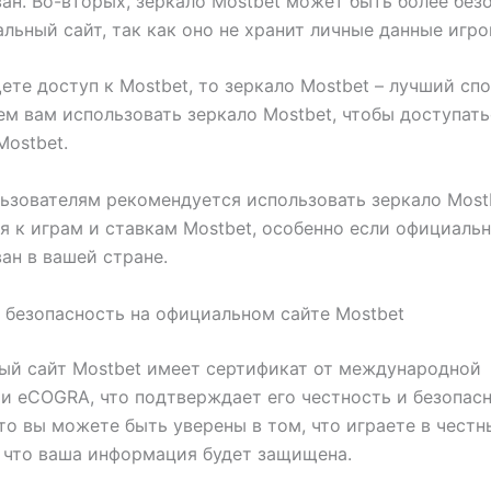
ан. Во-вторых, зеркало Mostbet может быть более без
льный сайт, так как оно не хранит личные данные игро
ете доступ к Mostbet, то зеркало Mostbet – лучший сп
м вам использовать зеркало Mostbet, чтобы доступать
Mostbet.
ьзователям рекомендуется использовать зеркало Most
я к играм и ставкам Mostbet, особенно если официаль
ан в вашей стране.
 безопасность на официальном сайте Mostbet
ый сайт Mostbet имеет сертификат от международной
и eCOGRA, что подтверждает его честность и безопасн
что вы можете быть уверены в том, что играете в честн
 что ваша информация будет защищена.