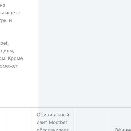
вно
вы ищете.
гры и
bet,
кциям,
ом. Кроме
 поможет
Официальный
сайт Mostbet
обеспечивает
Офици