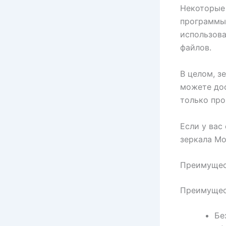
Некоторые 
программы
использова
файлов.
В целом, з
можете до
только про
Если у вас
зеркала Mo
Преимущест
Преимущест
Бе