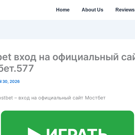
Home
About Us
Reviews
et вход на официальный са
бет.577
il 30, 2026
stbet – вход на официальный сайт Мостбет
▶️ ИГРАТЬ