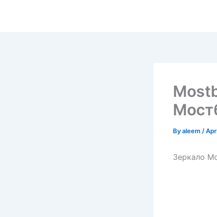
Skip
to
content
Mostb
Мост
By
aleem
/
Apr
Зеркало Mo