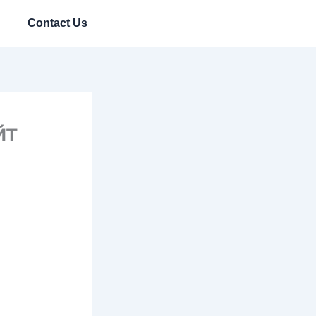
Contact Us
йт