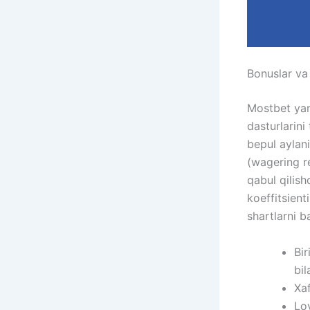
Bonuslar va 
Mostbet yang
dasturlarini
bepul aylani
(wagering r
qabul qilish
koeffitsient
shartlarni 
Bi
bil
Xaf
Loy