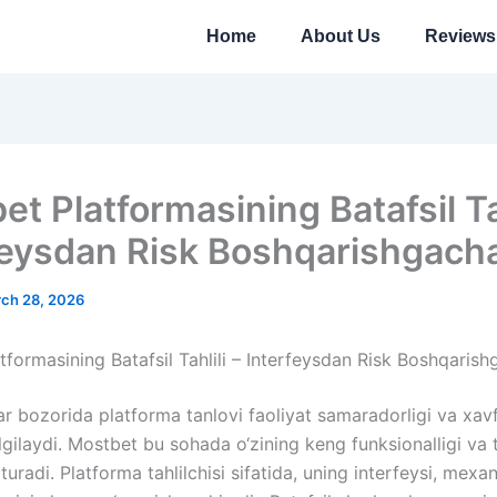
Home
About Us
Reviews
t Platformasining Batafsil Tah
feysdan Risk Boshqarishgach
ch 28, 2026
tformasining Batafsil Tahlili – Interfeysdan Risk Boshqaris
ar bozorida platforma tanlovi faoliyat samaradorligi va xavf
gilaydi. Mostbet bu sohada o‘zining keng funksionalligi va t
b turadi. Platforma tahlilchisi sifatida, uning interfeysi, mexa