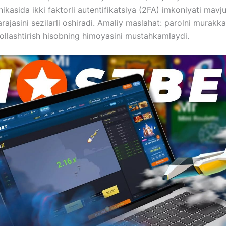
ikasida ikki faktorli autentifikatsiya (2FA) imkoniyati mavj
arajasini sezilarli oshiradi. Amaliy maslahat: parolni murakk
aollashtirish hisobning himoyasini mustahkamlaydi.