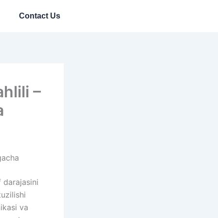
Contact Us
lili –
a
hgacha
 darajasini
uzilishi
nikasi va