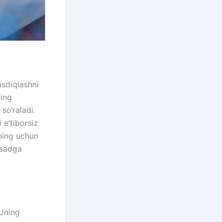
asdiqlashni
ning
so‘raladi.
e‘tiborsiz
uning uchun
qsadga
 Uning