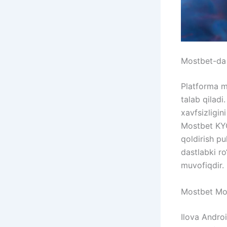
Mostbet-da 
Platforma m
talab qilad
xavfsizligin
Mostbet KYC
qoldirish pu
dastlabki ro
muvofiqdir.
Mostbet Mobi
Ilova Androi