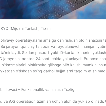
KYC (Mijozni Tanlash) Tizimi
oliyaviy operatsiyalarni amalga oshirishdan oldin shaxsni t
i. Bu jarayon qonuniy talabdir va foydalanuvchi hamjamiyati
i ta’minlaydi. Sizdan pasport yoki ID-karta skanerini yuklash 
 jarayonini odatda 24 soat ichida yakunlaydi. Bu bosqichni 
l o‘tkazmalarini blokirovka qilishga olib kelishi mumkin, sh
‘yxatdan o‘tishdan so‘ng darhol hujjatlarni taqdim etish ma
l Ilovasi – Funksionallik va Ishlash Tezligi
d va iOS operatsion tizimlari uchun alohida yuklab olinadi.