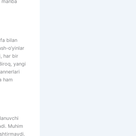
iy manba
fa bilan
sh-o‘yinlar
, har bir
Biroq, yangi
annerlari
da ham
lanuvchi
tadi. Muhim
ashtirmaydi.