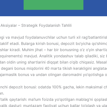
Aksiyalar – Strategik Foydalanish Tahlili
i va mavjud foydalanuvchilar uchun turli xil rag‘batlantiris
 taklif etadi. Bularga kirish bonusi, depozit bo‘yicha qo‘shim
shlar kiradi. Muhim jihat – har bir bonusning o‘z o‘yin shartla
equirements) mavjud. Analitik yondashuv talab qiladiki, siz
dan oldin uning shartlarini diqqat bilan o‘qib chiqasiz. Masa
i degani bonus miqdorini 40 marta tikish kerakligini anglata
bajarmaslik bonus va undan olingan daromadni yo‘qotishga ol
rinchi depozit bonusi: odatda 100% gacha, lekin maksimal c
an.
talik qaytarish: ma’lum foizda yo‘qotilgan mablag‘ni qoplas
alik dasturi: muntazam faoliyat uchun ballar to‘plash va ula