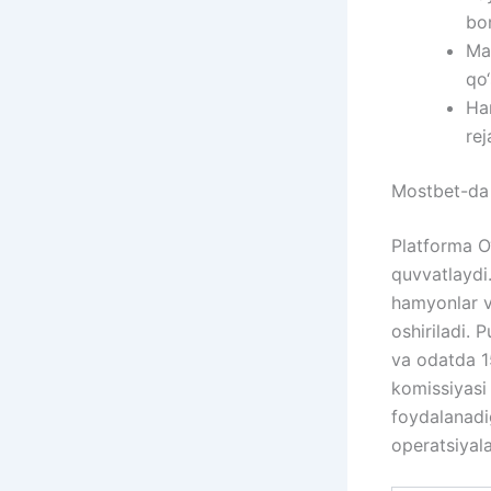
bon
Max
qo
Har
rej
Mostbet-da 
Platforma O‘
quvvatlaydi
hamyonlar v
oshiriladi. 
va odatda 1
komissiyasi
foydalanadig
operatsiyal