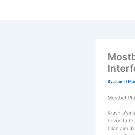
Skip
to
content
Mostbe
Inter
By
aleem
/
Mar
Mostbet Pla
Krash-o‘yinl
bevosita bel
bilan ajrali