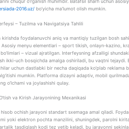
larini chuqur o‘rganish muhimdir. Batafsil sharh uchun asos
ersiada-2016.uz/
bo‘yicha ma’lumot olish mumkin.
rfeysi – Tuzilma va Navigatsiya Tahlili
 kirishda foydalanuvchi aniq va mantiqiy tuzilgan bosh sahi
 Asosiy menyu elementlari – sport tikish, onlayn-kazino, kra
bo‘limlari – vizual ajratilgan. Interfeysning afzalligi shundaki
ish ikki-uch bosqichda amalga oshiriladi, bu vaqtni tejaydi. 
hilar uchun dastlabki bir necha daqiqada ko‘plab reklama b
alg‘itishi mumkin. Platforma dizayni adaptiv, mobil qurilma
ng o‘lchami va joylashishi qulay.
O‘tish va Kirish Jarayonining Mexanikasi
hisob ochish jarayoni standart sxemaga amal qiladi. Foyda
mi yoki elektron pochta manzilini, shuningdek, parolni kiri
martalik tasdiqlash kodi tez yetib keladi, bu jarayonni sekinl