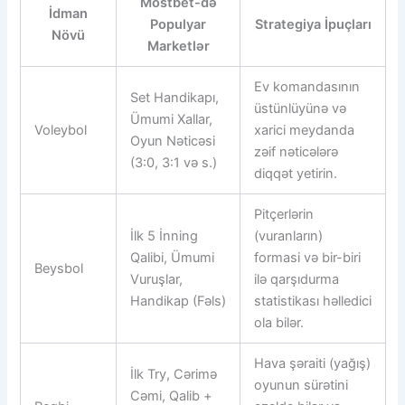
Mostbet-də
İdman
Populyar
Strategiya İpuçları
Növü
Marketlər
Ev komandasının
Set Handikapı,
üstünlüyünə və
Ümumi Xallar,
Voleybol
xarici meydanda
Oyun Nəticəsi
zəif nəticələrə
(3:0, 3:1 və s.)
diqqət yetirin.
Pitçerlərin
İlk 5 İnning
(vuranların)
Qalibi, Ümumi
formasi və bir-biri
Beysbol
Vuruşlar,
ilə qarşıdurma
Handikap (Fəls)
statistikası həlledici
ola bilər.
Hava şəraiti (yağış)
İlk Try, Cərimə
oyunun sürətini
Cəmi, Qalib +