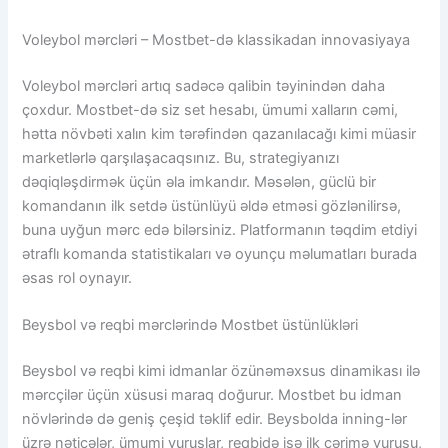
Voleybol mərcləri – Mostbet-də klassikadan innovasiyaya
Voleybol mərcləri artıq sadəcə qalibin təyinindən daha
çoxdur. Mostbet-də siz set hesabı, ümumi xalların cəmi,
hətta növbəti xalın kim tərəfindən qazanılacağı kimi müasir
marketlərlə qarşılaşacaqsınız. Bu, strategiyanızı
dəqiqləşdirmək üçün əla imkandır. Məsələn, güclü bir
komandanın ilk setdə üstünlüyü əldə etməsi gözlənilirsə,
buna uyğun mərc edə bilərsiniz. Platformanın təqdim etdiyi
ətraflı komanda statistikaları və oyunçu məlumatları burada
əsas rol oynayır.
Beysbol və reqbi mərclərində Mostbet üstünlükləri
Beysbol və reqbi kimi idmanlar özünəməxsus dinamikası ilə
mərcçilər üçün xüsusi maraq doğurur. Mostbet bu idman
növlərində də geniş çeşid təklif edir. Beysbolda inning-lər
üzrə nəticələr, ümumi vuruşlar, reqbidə isə ilk cərimə vuruşu,