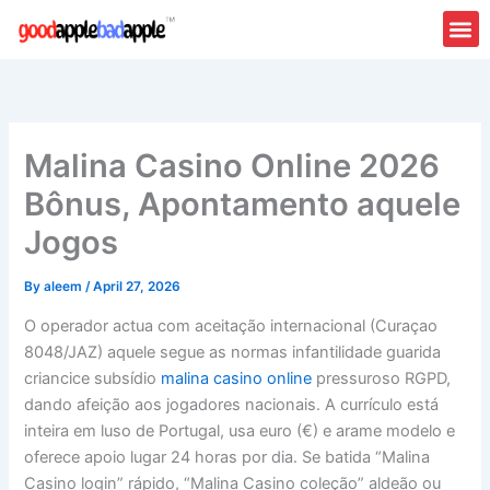
Skip
to
content
Malina Casino Online 2026
Bônus, Apontamento aquele
Jogos
By
aleem
/
April 27, 2026
O operador actua com aceitação internacional (Curaçao
8048/JAZ) aquele segue as normas infantilidade guarida
criancice subsídio
malina casino online
pressuroso RGPD,
dando afeição aos jogadores nacionais. A currículo está
inteira em luso de Portugal, usa euro (€) e arame modelo e
oferece apoio lugar 24 horas por dia.
Se batida “Malina
Casino login” rápido, “Malina Casino coleção” aldeão ou