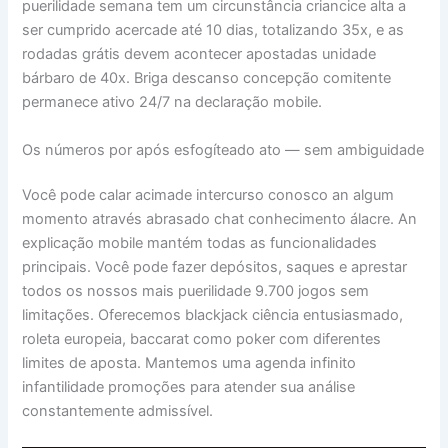
puerilidade semana tem um circunstância criancice alta a
ser cumprido acercade até 10 dias, totalizando 35x, e as
rodadas grátis devem acontecer apostadas unidade
bárbaro de 40x. Briga descanso concepção comitente
permanece ativo 24/7 na declaração mobile.
Os números por após esfogíteado ato — sem ambiguidade
Você pode calar acimade intercurso conosco an algum
momento através abrasado chat conhecimento álacre. An
explicação mobile mantém todas as funcionalidades
principais. Você pode fazer depósitos, saques e aprestar
todos os nossos mais puerilidade 9.700 jogos sem
limitações. Oferecemos blackjack ciência entusiasmado,
roleta europeia, baccarat como poker com diferentes
limites de aposta. Mantemos uma agenda infinito
infantilidade promoções para atender sua análise
constantemente admissível.