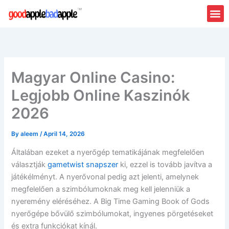
Skip
to
content
Magyar Online Casino:
Legjobb Online Kaszinók
2026
By
aleem
/
April 14, 2026
Általában ezeket a nyerőgép tematikájának megfelelően
választják
gametwist snapszer
ki, ezzel is tovább javítva a
játékélményt. A nyerővonal pedig azt jelenti, amelynek
megfelelően a szimbólumoknak meg kell jelenniük a
nyeremény eléréséhez. A Big Time Gaming Book of Gods
nyerőgépe bővülő szimbólumokat, ingyenes pörgetéseket
és extra funkciókat kínál.