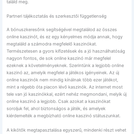
találd meg.
Partneri tájékoztatás és szerkesztői függetlenség
A bónuszkeresőnk segítségével megtalálod az összes
online kaszinót, és ez egy kényelmes módja annak, hogy
megtaláld a számodra megfelelő kaszinókat.
Természetesen a gyors kifizetések és a jó használhatóság
nagyon fontos, de sok online kaszinó már megfelel
ezeknek a követelményeknek. Szerintünk a legjobb online
kaszinó az, amelyik megfelel a játékos igényeinek. Az új
online kaszinók nem mindig kínálnak több ezer játékot,
mint a régebb óta piacon lévő kaszinók. Az internet most
tele van jó kaszinókkal, ezért nehéz megmondani, melyik új
online kaszinó a legjobb. Csak azokat a kaszinókat
soroljuk fel, ahol biztonságos a játék, és amelyek
kiérdemelték a megbízható online kaszinó státuszunkat.
A kikötők megtapasztalása egyszerű, mindenki részt vehet