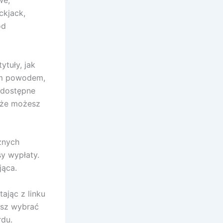
ckjack,
od
ytuły, jak
nym powodem,
e dostępne
, że możesz
żnych
y wypłaty.
jąca.
ając z linku
esz wybrać
rdu.