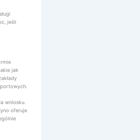
ługi
, jeśli
ormie
akie jak
zakłady
sportowych.
ia wniosku.
yno oferuje
ególnie