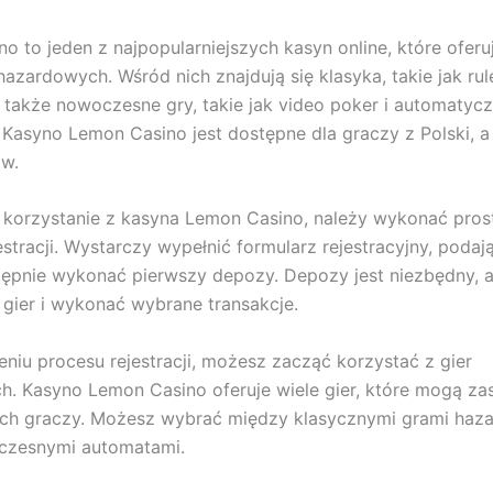
o to jeden z najpopularniejszych kasyn online, które oferu
hazardowych. Wśród nich znajdują się klasyka, takie jak rul
a także nowoczesne gry, takie jak video poker i automatyc
Kasyno Lemon Casino jest dostępne dla graczy z Polski, a
ów.
 korzystanie z kasyna Lemon Casino, należy wykonać pros
estracji. Wystarczy wypełnić formularz rejestracyjny, podaj
tępnie wykonać pierwszy depozy. Depozy jest niezbędny,
 gier i wykonać wybrane transakcje.
niu procesu rejestracji, możesz zacząć korzystać z gier
. Kasyno Lemon Casino oferuje wiele gier, które mogą za
ych graczy. Możesz wybrać między klasycznymi grami haz
czesnymi automatami.