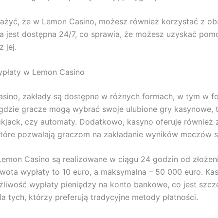
ażyć, że w Lemon Casino, możesz również korzystać z obs
óra jest dostępna 24/7, co sprawia, że możesz uzyskać pomoc
 jej.
wypłaty w Lemon Casino
sino, zakłady są dostępne w różnych formach, w tym w f
 gdzie gracze mogą wybrać swoje ulubione gry kasynowe, t
ackjack, czy automaty. Dodatkowo, kasyno oferuje również 
które pozwalają graczom na zakładanie wyników meczów 
emon Casino są realizowane w ciągu 24 godzin od złożen
wota wypłaty to 10 euro, a maksymalna – 50 000 euro. Kas
liwość wypłaty pieniędzy na konto bankowe, co jest szcz
la tych, którzy preferują tradycyjne metody płatności.