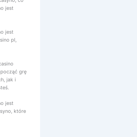
kasyno, co
o jest
o jest
ino pl,
casino
zpocząć grę
, jak i
teś.
o jest
syno, które