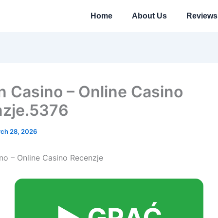
Home
About Us
Reviews
 Casino – Online Casino
zje.5376
ch 28, 2026
o – Online Casino Recenzje
▶️ GRAĆ