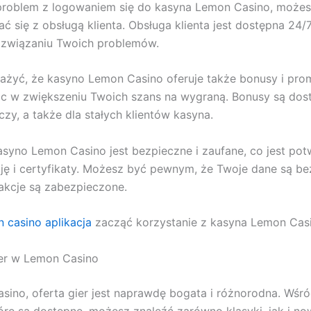
 problem z logowaniem się do kasyna Lemon Casino, może
ć się z obsługą klienta. Obsługa klienta jest dostępna 24/7
związaniu Twoich problemów.
żyć, że kasyno Lemon Casino oferuje także bonusy i prom
 w zwiększeniu Twoich szans na wygraną. Bonusy są dost
zy, a także dla stałych klientów kasyna.
asyno Lemon Casino jest bezpieczne i zaufane, co jest po
cję i certyfikaty. Możesz być pewnym, że Twoje dane są be
akcje są zabezpieczone.
 casino aplikacja
zacząć korzystanie z kasyna Lemon Cas
ier w Lemon Casino
ino, oferta gier jest naprawdę bogata i różnorodna. Wśr
tóre są dostępne, możesz znaleźć zarówno klasyki, jak i no