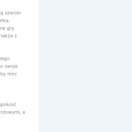
ją szeroki
etka,
zne gry
 także z
tego
ąc swoje
 aby móc
spokoić
ardowymi, a