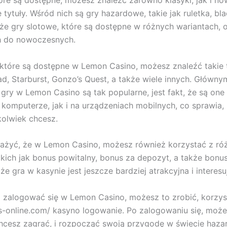
tytuły. Wśród nich są gry hazardowe, takie jak ruletka, bla
kże gry slotowe, które są dostępne w różnych wariantach, 
h do nowoczesnych.
 które są dostępne w Lemon Casino, możesz znaleźć takie t
d, Starburst, Gonzo’s Quest, a także wiele innych. Głów
 gry w Lemon Casino są tak popularne, jest fakt, że są on
komputerze, jak i na urządzeniach mobilnych, co sprawia
kolwiek chcesz.
ażyć, że w Lemon Casino, możesz również korzystać z ró
kich jak bonus powitalny, bonus za depozyt, a także bonus
że gra w kasynie jest jeszcze bardziej atrakcyjna i interesu
z zalogować się w Lemon Casino, możesz to zrobić, korzyst
s-online.com/ kasyno logowanie. Po zalogowaniu się, moż
chcesz zagrać, i rozpocząć swoją przygodę w świecie haza