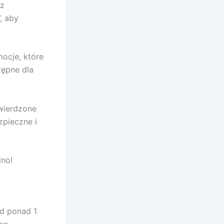
sz
, aby
ocje, które
ępne dla
twierdzone
zpieczne i
ino!
ód ponad 1
we,