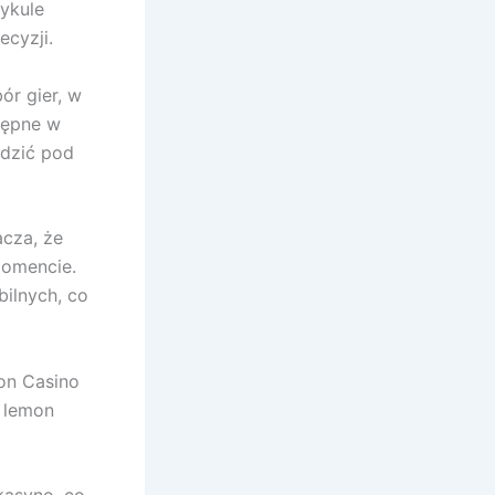
ykule
cyzji.
ór gier, w
stępne w
edzić pod
acza, że
momencie.
ilnych, co
mon Casino
 lemon