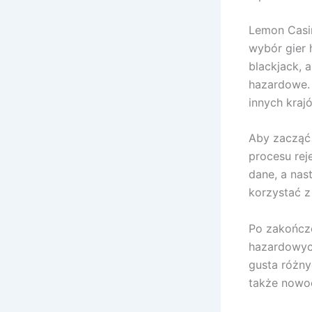
Lemon Casin
wybór gier 
blackjack, 
hazardowe. 
innych kraj
Aby zacząć
procesu rej
dane, a nas
korzystać z
Po zakończe
hazardowych
gusta różn
także nowo