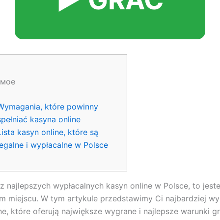
мое
Wymagania, które powinny
spełniać kasyna online
Lista kasyn online, które są
legalne i wypłacalne w Polsce
sz najlepszych wypłacalnych kasyn online w Polsce, to jest
 miejscu. W tym artykule przedstawimy Ci najbardziej wy
ne, które oferują największe wygrane i najlepsze warunki gr