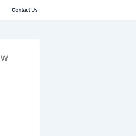
Contact Us
 w