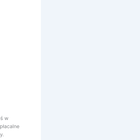
eś w
płacalne
y.