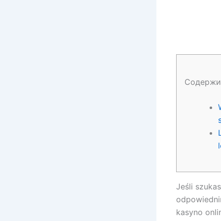
Содержи
Jeśli szuka
odpowiednim
kasyno onli