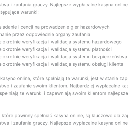
twa i zaufania graczy. Najlepsze wypłacalne kasyna onlin
stępujące warunki:
siadanie licencji na prowadzenie gier hazardowych
nanie przez odpowiednie organy zaufania
elokrotnie weryfikacja i walidacja systemu hazardowego
lokrotnie weryfikacja i walidacja systemu płatności
elokrotnie weryfikacja i walidacja systemu bezpieczeństw
lokrotnie weryfikacja i walidacja systemu obsługi klienta
kasyno online, które spełniają te warunki, jest w stanie za
two i zaufanie swoim klientom. Najbardziej wypłacalne ka
e spełniają te warunki i zapewniają swoim klientom najlepsz
które powinny spełniać kasyna online, są kluczowe dla za
twa i zaufania graczy. Najlepsze wypłacalne kasyna onlin