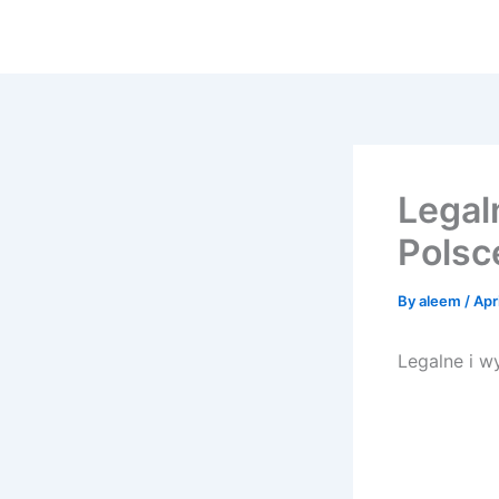
Skip
to
content
Legal
Polsc
By
aleem
/
Apr
Legalne i w