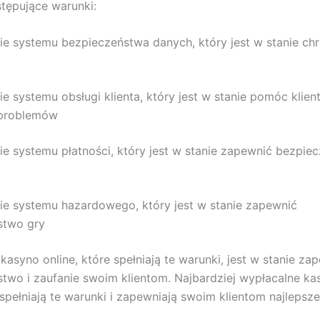
stępujące warunki:
ie systemu bezpieczeństwa danych, który jest w stanie ch
ie systemu obsługi klienta, który jest w stanie pomóc klie
problemów
ie systemu płatności, który jest w stanie zapewnić bezpie
ie systemu hazardowego, który jest w stanie zapewnić
stwo gry
kasyno online, które spełniają te warunki, jest w stanie za
two i zaufanie swoim klientom. Najbardziej wypłacalne ka
e spełniają te warunki i zapewniają swoim klientom najlepsz