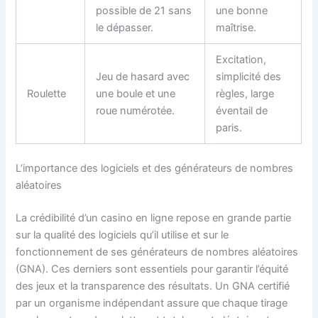
possible de 21 sans
une bonne
le dépasser.
maîtrise.
Excitation,
Jeu de hasard avec
simplicité des
Roulette
une boule et une
règles, large
roue numérotée.
éventail de
paris.
L’importance des logiciels et des générateurs de nombres
aléatoires
La crédibilité d’un casino en ligne repose en grande partie
sur la qualité des logiciels qu’il utilise et sur le
fonctionnement de ses générateurs de nombres aléatoires
(GNA). Ces derniers sont essentiels pour garantir l’équité
des jeux et la transparence des résultats. Un GNA certifié
par un organisme indépendant assure que chaque tirage