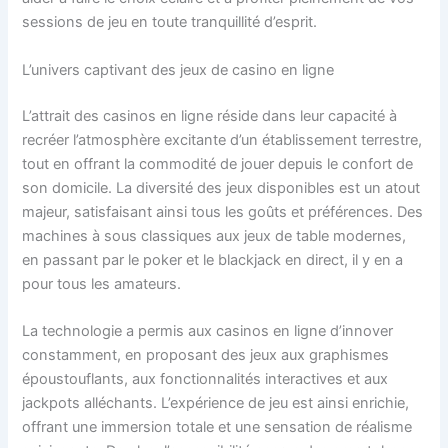
sessions de jeu en toute tranquillité d’esprit.
L’univers captivant des jeux de casino en ligne
L’attrait des casinos en ligne réside dans leur capacité à
recréer l’atmosphère excitante d’un établissement terrestre,
tout en offrant la commodité de jouer depuis le confort de
son domicile. La diversité des jeux disponibles est un atout
majeur, satisfaisant ainsi tous les goûts et préférences. Des
machines à sous classiques aux jeux de table modernes,
en passant par le poker et le blackjack en direct, il y en a
pour tous les amateurs.
La technologie a permis aux casinos en ligne d’innover
constamment, en proposant des jeux aux graphismes
époustouflants, aux fonctionnalités interactives et aux
jackpots alléchants. L’expérience de jeu est ainsi enrichie,
offrant une immersion totale et une sensation de réalisme