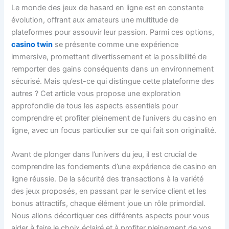
Le monde des jeux de hasard en ligne est en constante
évolution, offrant aux amateurs une multitude de
plateformes pour assouvir leur passion. Parmi ces options,
casino twin
se présente comme une expérience
immersive, promettant divertissement et la possibilité de
remporter des gains conséquents dans un environnement
sécurisé. Mais qu’est-ce qui distingue cette plateforme des
autres ? Cet article vous propose une exploration
approfondie de tous les aspects essentiels pour
comprendre et profiter pleinement de l’univers du casino en
ligne, avec un focus particulier sur ce qui fait son originalité.
Avant de plonger dans l’univers du jeu, il est crucial de
comprendre les fondements d’une expérience de casino en
ligne réussie. De la sécurité des transactions à la variété
des jeux proposés, en passant par le service client et les
bonus attractifs, chaque élément joue un rôle primordial.
Nous allons décortiquer ces différents aspects pour vous
aider à faire le choix éclairé et à profiter pleinement de vos