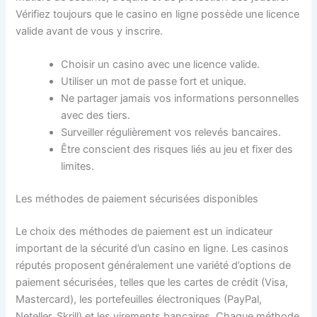
Vérifiez toujours que le casino en ligne possède une licence
valide avant de vous y inscrire.
Choisir un casino avec une licence valide.
Utiliser un mot de passe fort et unique.
Ne partager jamais vos informations personnelles
avec des tiers.
Surveiller régulièrement vos relevés bancaires.
Être conscient des risques liés au jeu et fixer des
limites.
Les méthodes de paiement sécurisées disponibles
Le choix des méthodes de paiement est un indicateur
important de la sécurité d’un casino en ligne. Les casinos
réputés proposent généralement une variété d’options de
paiement sécurisées, telles que les cartes de crédit (Visa,
Mastercard), les portefeuilles électroniques (PayPal,
Neteller, Skrill) et les virements bancaires. Chaque méthode