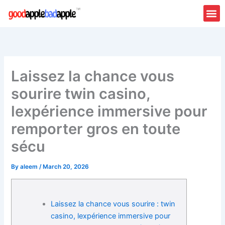
Skip
to
content
Laissez la chance vous
sourire twin casino,
lexpérience immersive pour
remporter gros en toute
sécu
By
aleem
/
March 20, 2026
Laissez la chance vous sourire : twin
casino, lexpérience immersive pour