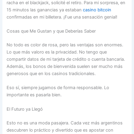
racha en el blackjack, solicité el retiro. Para mi sorpresa, en
15 minutos las ganancias ya estaban
casino bitcoin
confirmadas en mi billetera. ¡Fue una sensación genial!
Cosas que Me Gustan y que Deberías Saber
No todo es color de rosa, pero las ventajas son enormes.
Lo que más valoro es la privacidad. No tengo que
compartir datos de mi tarjeta de crédito o cuenta bancaria.
Además, los bonos de bienvenida suelen ser mucho más
generosos que en los casinos tradicionales.
Eso sí, siempre jugamos de forma responsable. Lo
importante es pasarla bien.
El Futuro ya Llegó
Esto no es una moda pasajera. Cada vez más argentinos
descubren lo práctico y divertido que es apostar con