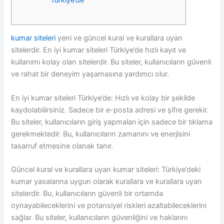
Türkiye’de
kumar siteleri
yeni ve güncel kural ve kurallara uyan
sitelerdir. En iyi kumar siteleri Türkiye’de hızlı kayıt ve
kullanımı kolay olan sitelerdir. Bu siteler, kullanıcıların güvenli
ve rahat bir deneyim yaşamasına yardımcı olur.
En iyi kumar siteleri Türkiye’de: Hızlı ve kolay bir şekilde
kaydolabilirsiniz. Sadece bir e-posta adresi ve şifre gerekir.
Bu siteler, kullanıcıların giriş yapmaları için sadece bir tıklama
gerekmektedir. Bu, kullanıcıların zamanını ve enerjisini
tasarruf etmesine olanak tanır.
Güncel kural ve kurallara uyan kumar siteleri: Türkiye’deki
kumar yasalarına uygun olarak kurallara ve kurallara uyan
sitelerdir. Bu, kullanıcıların güvenli bir ortamda
oynayabileceklerini ve potansiyel riskleri azaltabileceklerini
sağlar. Bu siteler, kullanıcıların güvenliğini ve haklarını