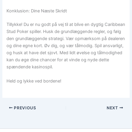
Konklusion: Dine Næste Skridt
Tillykke! Du er nu godt på vej til at blive en dygtig Caribbean
Stud Poker spiller. Husk de grundlæggende regler, og følg
den grundlæggende strategi. Vær opmærksom på dealeren
og dine egne kort. Øv dig, og vær tålmodig. Spil ansvarligt,
og husk at have det sjovt. Med lidt øvelse og tålmodighed
kan du øge dine chancer for at vinde og nyde dette
spændende kasinospil.
Held og lykke ved bordene!
PREVIOUS
NEXT