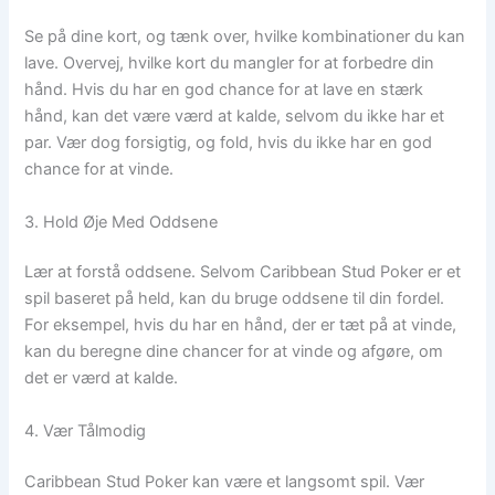
Se på dine kort, og tænk over, hvilke kombinationer du kan
lave. Overvej, hvilke kort du mangler for at forbedre din
hånd. Hvis du har en god chance for at lave en stærk
hånd, kan det være værd at kalde, selvom du ikke har et
par. Vær dog forsigtig, og fold, hvis du ikke har en god
chance for at vinde.
3. Hold Øje Med Oddsene
Lær at forstå oddsene. Selvom Caribbean Stud Poker er et
spil baseret på held, kan du bruge oddsene til din fordel.
For eksempel, hvis du har en hånd, der er tæt på at vinde,
kan du beregne dine chancer for at vinde og afgøre, om
det er værd at kalde.
4. Vær Tålmodig
Caribbean Stud Poker kan være et langsomt spil. Vær