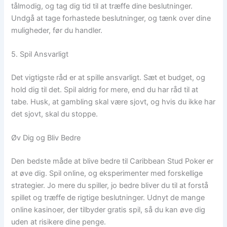
tålmodig, og tag dig tid til at træffe dine beslutninger.
Undgå at tage forhastede beslutninger, og tænk over dine
muligheder, før du handler.
5. Spil Ansvarligt
Det vigtigste råd er at spille ansvarligt. Sæt et budget, og
hold dig til det. Spil aldrig for mere, end du har råd til at
tabe. Husk, at gambling skal være sjovt, og hvis du ikke har
det sjovt, skal du stoppe.
Øv Dig og Bliv Bedre
Den bedste måde at blive bedre til Caribbean Stud Poker er
at øve dig. Spil online, og eksperimenter med forskellige
strategier. Jo mere du spiller, jo bedre bliver du til at forstå
spillet og træffe de rigtige beslutninger. Udnyt de mange
online kasinoer, der tilbyder gratis spil, så du kan øve dig
uden at risikere dine penge.