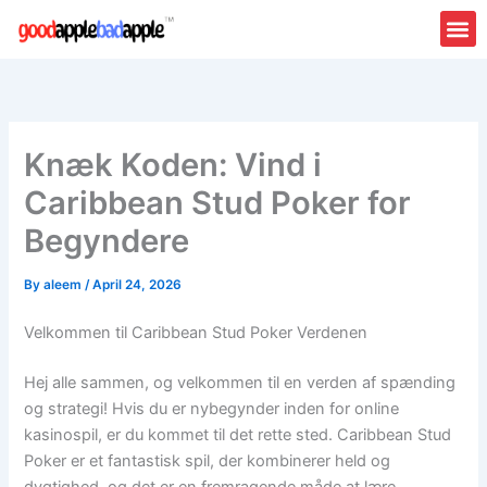
Skip
to
content
Knæk Koden: Vind i
Caribbean Stud Poker for
Begyndere
By
aleem
/
April 24, 2026
Velkommen til Caribbean Stud Poker Verdenen
Hej alle sammen, og velkommen til en verden af spænding
og strategi! Hvis du er nybegynder inden for online
kasinospil, er du kommet til det rette sted. Caribbean Stud
Poker er et fantastisk spil, der kombinerer held og