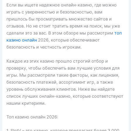
Если вы ищете надежное онлайн-казино, где можно
играть с уверенностью и безопасностью, вам
пришлось бы просматривать множество сайтов и
отзывов. Но не стоит тратить время на поиск, мы уже
сделали это за вас. В этом обзоре мы рассмотрим
топ
казино онлайн
2026, которые обеспечивают
безопасность и честность игрокам.
Каждое из этих казино прошло строгий отбор и
проверку, чтобы обеспечить вам лучшие условия для
игры. Мы рассмотрели такие факторы, как лицензия,
безопасность платежей, ассортимент игр, а также
уровень обслуживания клиентов. Ниже вы найдете
список лучших онлайн-казино, которые соответствуют
нашим критериям.
Топ казино онлайн 2026:
1. SlotV – это казино, которое предлагает более 3 000