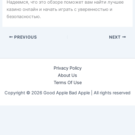
Надеемся, что это обзоре поможет вам найти лучшее
казино онлайн и начать играть с уверенностью и
безопасностью.
PREVIOUS
NEXT
Privacy Policy
About Us
Terms Of Use
Copyright © 2026 Good Apple Bad Apple |
All rights reserved