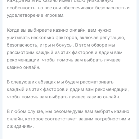
Каждое из этих казино имеет свою уникальную
особенность, но все они обеспечивают безопасность и
удовлетворение игрокам.
Когда вы выбираете казино онлайн, вам нужно
учитывать несколько факторов, включая репутацию,
безопасность, игры и бонусы. В этом обзоре мы
рассмотрим каждый из этих факторов и дадим вам
рекомендации, чтобы помочь вам выбрать лучшее
казино онлайн.
В следующих абзацах мы будем рассматривать
каждый из этих факторов и дадим вам рекомендации,
чтобы помочь вам выбрать лучшее казино онлайн.
В любом случае, мы рекомендуем вам выбрать казино
онлайн, которое соответствует вашим потребностям и
ожиданиям.