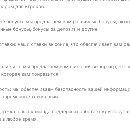
бором для игроков:
ые бонусы: мы предлагаем вам различные бонусы, вкл
нные бонусы, бонусы за депозит и другие.
ставки: наши ставки высокие, что обеспечивает вам р
азие игр: мы предлагаем вам широкий выбор игр, чтоб
, которая вам понравится.
ость: мы обеспечиваем безопасность вашей информаци
современные технологии.
держка: наша команда поддержки работает круглосуточ
 в любое время.