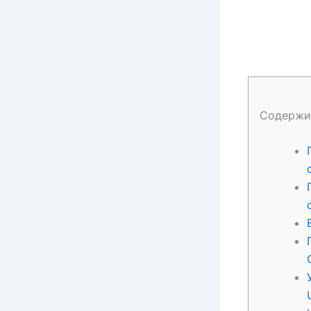
Содержи