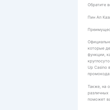
Обратите в
Пин Ап Каз
Преимущест
Официальны
которые де
функции, к
круглосуто
Up Casino 
промокода
Также, на 
различных 
поможет ва