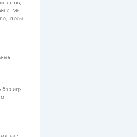
 игроков,
зино. Мы
no, чтобы
ьные
ы,
ыбор игр
ам
ают нас