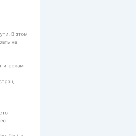
ути. В этом
рать на
ет игрокам
стран,
сто
ес.