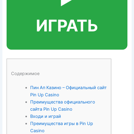
ИГРАТЬ
Содержимое
Пин Ап Казино – Официальный сайт
Pin Up Casino
Преимущества официального
сайта Pin Up Casino
Входи и играй
Преимущества игры в Pin Up
Casino