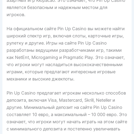
азартных игр Кюрасао. Это означает, что Pin Up Casino
является безопасным и надежным местом для
игроков.
На официальном сайте Pin Up Casino вы можете найти
широкий спектр игр, включая слоты, карточные игры,
рулетку и другие. Игры на сайте Pin Up Casino
разработаны ведущими разработчиками игр, такими
как NetEnt, Microgaming и Pragmatic Play. Это означает,
что игроки могут насладиться высококачественными
играми, которые предлагают интересные игровые
механики и высокие джекпоты.
Pin Up Casino предлагает игрокам несколько способов
депозита, включая Visa, Mastercard, Skrill, Neteller и
другие. Минимальный депозит на сайте Pin Up Casino
составляет 10 евро, а максимальный – 10 000 евро. Это
означает, что игроки могут начать играть на этом сайте
с минимального депозита и постепенно увеличивать