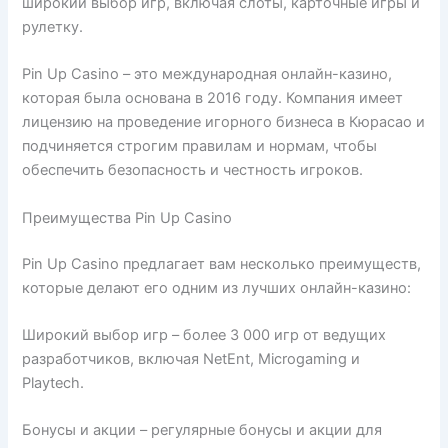
широкий выбор игр, включая слоты, карточные игры и
рулетку.
Pin Up Casino – это международная онлайн-казино,
которая была основана в 2016 году. Компания имеет
лицензию на проведение игорного бизнеса в Кюрасао и
подчиняется строгим правилам и нормам, чтобы
обеспечить безопасность и честность игроков.
Преимущества Pin Up Casino
Pin Up Casino предлагает вам несколько преимуществ,
которые делают его одним из лучших онлайн-казино:
Широкий выбор игр – более 3 000 игр от ведущих
разработчиков, включая NetEnt, Microgaming и
Playtech.
Бонусы и акции – регулярные бонусы и акции для