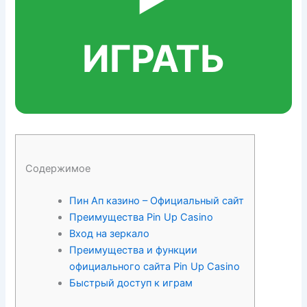
ИГРАТЬ
Содержимое
Пин Ап казино – Официальный сайт
Преимущества Pin Up Casino
Вход на зеркало
Преимущества и функции
официального сайта Pin Up Casino
Быстрый доступ к играм