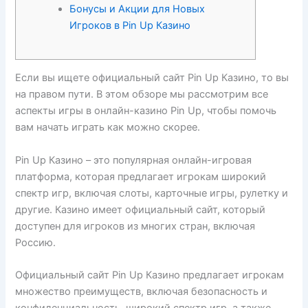
Бонусы и Акции для Новых
Игроков в Pin Up Казино
Если вы ищете официальный сайт Pin Up Казино, то вы
на правом пути. В этом обзоре мы рассмотрим все
аспекты игры в онлайн-казино Pin Up, чтобы помочь
вам начать играть как можно скорее.
Pin Up Казино – это популярная онлайн-игровая
платформа, которая предлагает игрокам широкий
спектр игр, включая слоты, карточные игры, рулетку и
другие. Казино имеет официальный сайт, который
доступен для игроков из многих стран, включая
Россию.
Официальный сайт Pin Up Казино предлагает игрокам
множество преимуществ, включая безопасность и
конфиденциальность, широкий спектр игр, а также