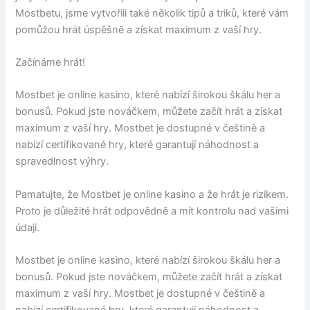
Mostbetu, jsme vytvořili také několik tipů a triků, které vám
pomůžou hrát úspěšně a získat maximum z vaší hry.
Začínáme hrát!
Mostbet je online kasino, které nabízí širokou škálu her a
bonusů. Pokud jste nováčkem, můžete začít hrát a získat
maximum z vaší hry. Mostbet je dostupné v češtině a
nabízí certifikované hry, které garantují náhodnost a
spravedlnost výhry.
Pamatujte, že Mostbet je online kasino a že hrát je rizikem.
Proto je důležité hrát odpovědně a mít kontrolu nad vašimi
údaji.
Mostbet je online kasino, které nabízí širokou škálu her a
bonusů. Pokud jste nováčkem, můžete začít hrát a získat
maximum z vaší hry. Mostbet je dostupné v češtině a
nabízí certifikované hry, které garantují náhodnost a