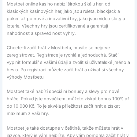
Mostbet online kasino nabízí širokou škálu her, od
klasických kasinových her, jako jsou ruleta, blackjack a
poker, až po nové a inovativní hry, jako jsou video sloty a
loterie. Všechny hry jsou certifikované a garantují
náhodnost a spravedlnost výhry.
Chcete-li začít hrát v Mostbetu, musíte se nejprve
zaregistrovat. Registrace je rychlá a jednoduchá. Stačí
vyplnit formulář s vašimi údaji a zvolit si uživatelské jméno a
heslo. Po registraci můžete začít hrát a užívat si všechny
výhody Mostbetu.
Mostbet také nabízí speciální bonusy a slevy pro nové
hráče. Pokud jste nováčkem, můžete získat bonus 100% až
do 10 000 Kč. To je skvělá příležitost začít hrát a získat
maximum z vaší hry.
Mostbet je také dostupné v češtině, takže můžete hrát v
jazyce, který je vám nejblíže. Aby vám pomohla začít hrát v