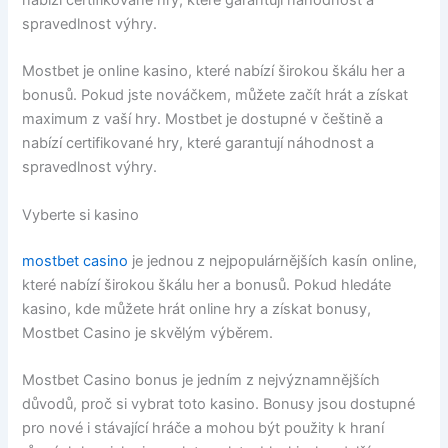
spravedlnost výhry.
Mostbet je online kasino, které nabízí širokou škálu her a
bonusů. Pokud jste nováčkem, můžete začít hrát a získat
maximum z vaší hry. Mostbet je dostupné v češtině a
nabízí certifikované hry, které garantují náhodnost a
spravedlnost výhry.
Vyberte si kasino
mostbet casino
je jednou z nejpopulárnějších kasín online,
které nabízí širokou škálu her a bonusů. Pokud hledáte
kasino, kde můžete hrát online hry a získat bonusy,
Mostbet Casino je skvělým výběrem.
Mostbet Casino bonus je jedním z nejvýznamnějších
důvodů, proč si vybrat toto kasino. Bonusy jsou dostupné
pro nové i stávající hráče a mohou být použity k hraní