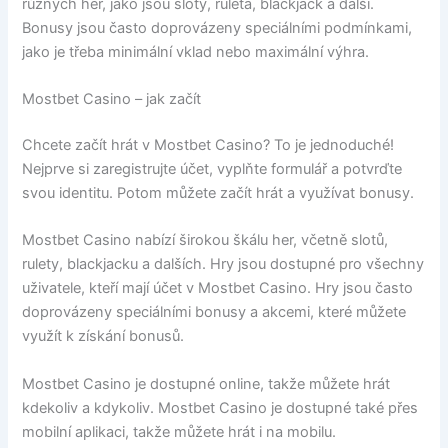
různých her, jako jsou sloty, ruleta, blackjack a další.
Bonusy jsou často doprovázeny speciálními podmínkami,
jako je třeba minimální vklad nebo maximální výhra.
Mostbet Casino – jak začít
Chcete začít hrát v Mostbet Casino? To je jednoduché!
Nejprve si zaregistrujte účet, vyplňte formulář a potvrďte
svou identitu. Potom můžete začít hrát a využívat bonusy.
Mostbet Casino nabízí širokou škálu her, včetně slotů,
rulety, blackjacku a dalších. Hry jsou dostupné pro všechny
uživatele, kteří mají účet v Mostbet Casino. Hry jsou často
doprovázeny speciálními bonusy a akcemi, které můžete
využít k získání bonusů.
Mostbet Casino je dostupné online, takže můžete hrát
kdekoliv a kdykoliv. Mostbet Casino je dostupné také přes
mobilní aplikaci, takže můžete hrát i na mobilu.