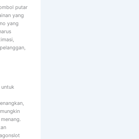
tombol putar
ainan yang
ino yang
harus
imasi,
 pelanggan,
 untuk
yenangkan,
 mungkin
k menang.
kan
ragonslot