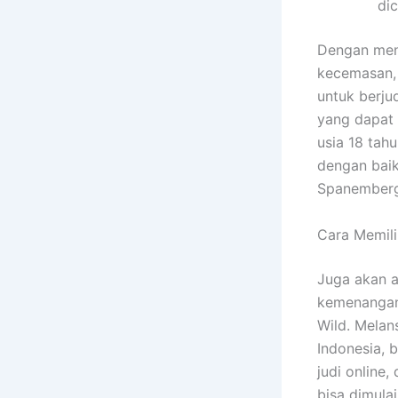
di
Dengan meng
kecemasan, 
untuk berju
yang dapat 
usia 18 tah
dengan baik
Spanemberg
Cara Memili
Juga akan a
kemenangan 
Wild. Melans
Indonesia, 
judi online
bisa dimula