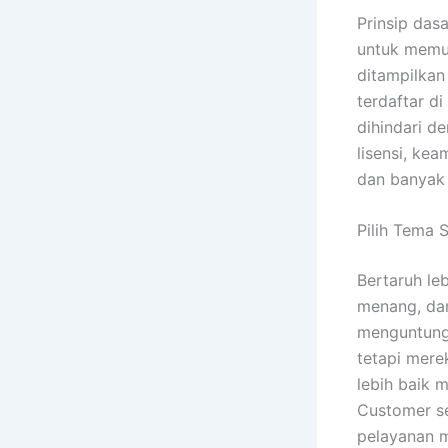
Prinsip das
untuk memut
ditampilkan
terdaftar d
dihindari d
lisensi, ke
dan banyak 
Pilih Tema S
Bertaruh le
menang, dan
menguntungk
tetapi mer
lebih baik 
Customer s
pelayanan 