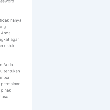
password
 tidak hanya
ang
a Anda
ngkat agar
an untuk
in Anda
lu tentukan
umber
i permainan
s pihak
ntase