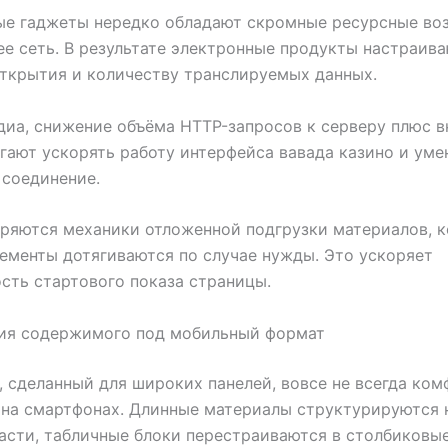
ые гаджеты нередко обладают скромные ресурсные в
е сеть. В результате электронные продукты настраива
ткрытия и количеству транслируемых данных.
иа, снижение объёма HTTP-запросов к серверу плюс 
гают ускорять работу интерфейса вавада казино и уме
 соединение.
ряются механики отложенной подгрузки материалов, к
ементы дотягиваются по случае нужды. Это ускоряет
сть стартового показа страницы.
ия содержимого под мобильный формат
 сделанный для широких панелей, вовсе не всегда ком
на смартфонах. Длинные материалы структурируются 
асти, табличные блоки перестраиваются в столбиковы