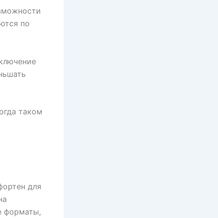
озможности
ются по
включение
ньшать
огда таком
фортен для
на
е форматы,