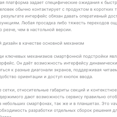
я платформа задает специфические ожидания к быстр
еловек обычно контактирует с продуктом в коротких 
в результате интерфейс обязан давать оперативный дос
функциям. Любая просадка либо тяжесть переходов о
о резче, чем в настольной версии.
 дизайн в качестве основной механизм
ди ключевых механизмов смартфонной подстройки явл
ерфейс. Он даёт возможность интерфейсу динамическ
ться к разные диагонали экранов, поддерживая читае
удобство ориентации и доступ кнопок ввода.
 сетки, относительные габариты секций и контекстно
одержимого дают возможность сервису правильно отоб
в небольших смартфонах, так же и в планшетах. Это va
обходимость разработки отдельных сборок решения д