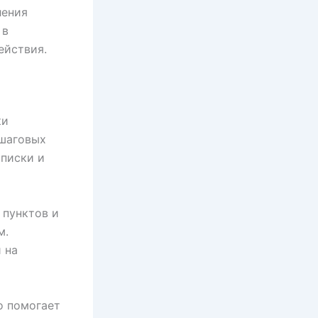
ления
 в
ействия.
ки
ошаговых
списки и
 пунктов и
м.
 на
о помогает