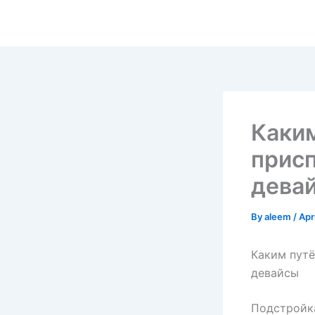
Skip
to
content
Каки
прис
дева
By
aleem
/
Apr
Каким пут
девайсы
Подстройк