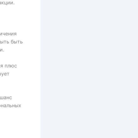
акции.
личения
быть быть
и.
ия плюс
рует
 шанс
ональных