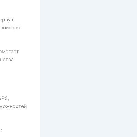
первую
 снижает
омогает
анства
GPS,
зможностей
и