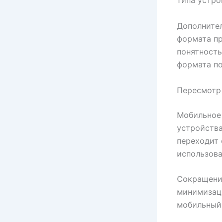
типа устро
Дополнител
формата пр
понятность
формата по
Пересмотр
Мобильное 
устройства
переходит 
использов
Сокращение
минимизац
мобильный 