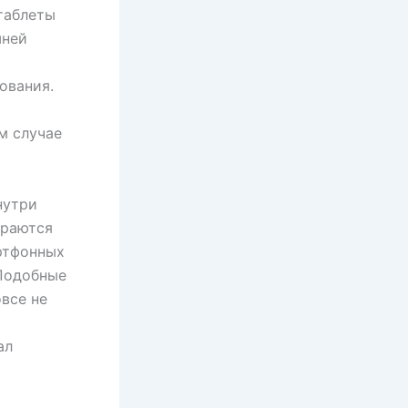
таблеты
шней
ования.
м случае
нутри
ираются
ртфонных
Подобные
все не
ал