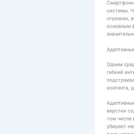
Смартфонна
системы. Ч
отрезках, 
основным 
значительн
Адаптивный
Одним сре
гибкий инт
подстраива
контента, 
Адаптивные
верстки с
том числе 
убирает не