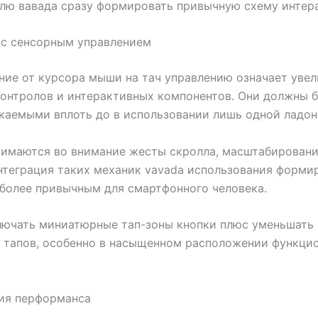
лю вавада сразу формировать привычную схему интер
 с сенсорным управлением
ие от курсора мыши на тач управлению означает уве
онтролов и интерактивных компонентов. Они должны 
каемыми вплоть до в использовании лишь одной ладон
нимаются во внимание жесты скролла, масштабирован
нтеграция таких механик vavada использования форми
более привычным для смартфонного человека.
лючать миниатюрные тап-зоны кнопки плюс уменьшать
 тапов, особенно в насыщенном расположении функци
ия перформанса