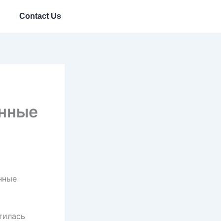
Contact Us
онные
нные
тилась