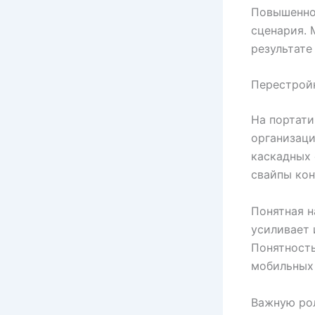
Повышенное
сценария. 
результате
Перестрой
На портати
организаци
каскадных 
свайпы кон
Понятная н
усиливает 
Понятность
мобильных 
Важную рол