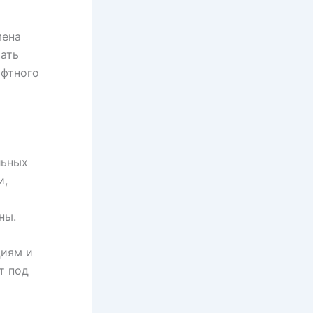
мена
вать
афтного
льных
и,
ны.
циям и
т под