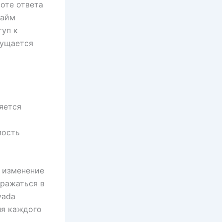
оте ответа
тайм
туп к
щущается
яется
и
мость
е изменение
ражаться в
vada
ля каждого