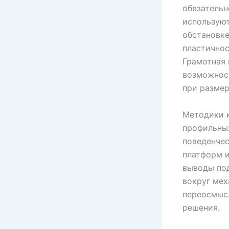
обязательн
используют
обстановке
пластичнос
Грамотная
возможност
при размер
Методики к
профильны
поведенче
платформ 
выводы под
вокруг мех
переосмыс
решения.