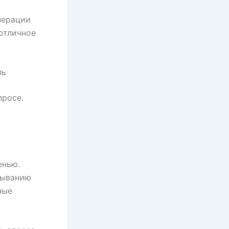
нерации
отличное
ль
просе.
енью.
зыванию
ные