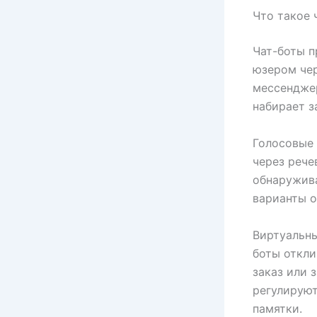
Что такое 
Чат-боты п
юзером че
мессенджер
набирает з
Голосовые 
через рече
обнаружива
варианты ох
Виртуальн
боты откли
заказ или 
регулирую
памятки.