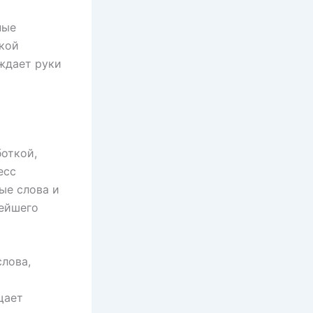
ные
лкой
ждает руки
откой,
есс
ые слова и
нейшего
лова,
щает