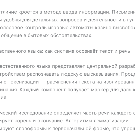
тличие кроется в методе ввода информации. Письмен
 удобны для детальных вопросов и деятельности в гу
Голосовое контроль игровые автоматы казино высвобо
 общение в бытовых обстоятельствах.
ественного языка: как система осознаёт текст и речь
естественного языка представляет центральной разраб
тройствам распознавать людскую высказывания. Проц
я с токенизации — расчленения текста на изолированн
инания. Каждый компонент получает маркер для даль
ия.
еский исследование определяет часть речи каждого с
рует корень и окончание. Алгоритмы лемматизации
ируют словоформы к первоначальной форме, что упро