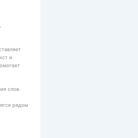
,
ставляет
кст и
помогает
ия слов.
дятся рядом