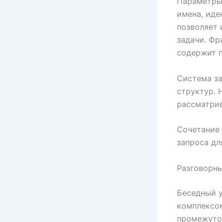
Параметры 
имена, иде
позволяет 
задачи. Фр
содержит п
Система за
структур. 
рассматрив
Сочетание
запроса дл
Разговорны
Беседный 
комплексом
промежуточ