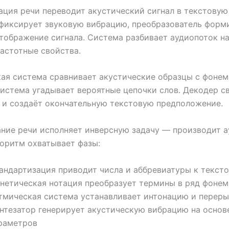
ция речи переводит акустический сигнал в текстовую
фиксирует звуковую вибрацию, преобразователь форм
тображение сигнала. Система разбивает аудиопоток на
астотные свойства.
ая система сравнивает акустические образцы с фонем
истема угадывает вероятные цепочки слов. Декодер с
 и создаёт окончательную текстовую предположение.
ие речи исполняет инверсную задачу — производит а
горитм охватывает фазы:
андартизация приводит числа и аббревиатуры к текст
нетическая нотация преобразует термины в ряд фонем
тмическая система устанавливает интонацию и перер
нтезатор генерирует акустическую вибрацию на основ
раметров