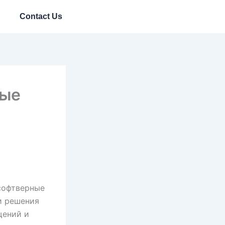
Contact Us
вые
софтверные
и решения
щений и