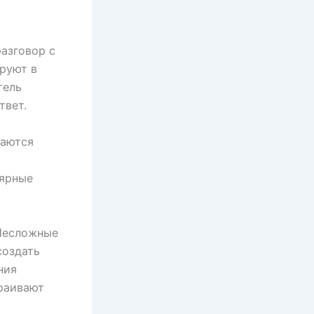
азговор с
руют в
тель
твет.
щаются
лярные
 Несложные
создать
ния
раивают