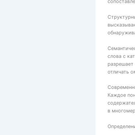
сопоставле
Структурн
высказыван
обнаружива
Семантичес
слова с ка
разрешает 
отличать о
Современн
Каждое по
содержател
в многоме
Определени