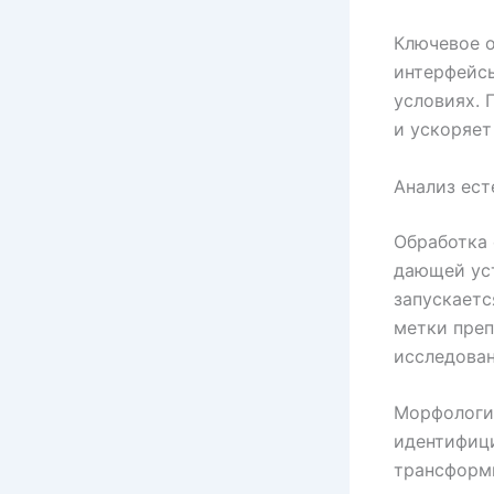
Ключевое о
интерфейсы
условиях. 
и ускоряет
Анализ ест
Обработка 
дающей ус
запускаетс
метки преп
исследован
Морфологич
идентифици
трансформ