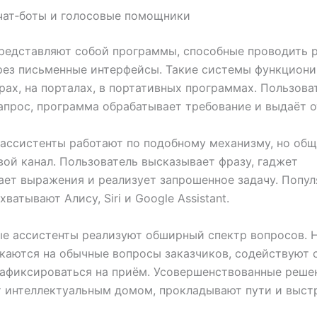
чат‑боты и голосовые помощники
редставляют собой программы, способные проводить р
рез письменные интерфейсы. Такие системы функциони
ах, на порталах, в портативных программах. Пользова
апрос, программа обрабатывает требование и выдаёт о
ассистенты работают по подобному механизму, но об
вой канал. Пользователь высказывает фразу, гаджет
ет выражения и реализует запрошенное задачу. Попу
ватывают Алису, Siri и Google Assistant.
ые ассистенты реализуют обширный спектр вопросов.
каются на обычные вопросы заказчиков, содействуют 
зафиксироваться на приём. Усовершенствованные реше
т интеллектуальным домом, прокладывают пути и выст