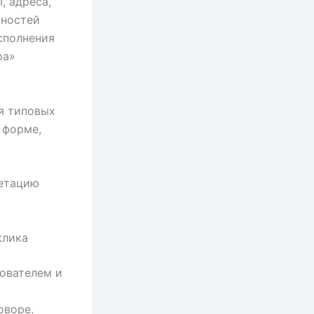
, адреса,
щностей
сполнения
ра»
я типовых
 форме,
ретацию
клика
ователем и
оворе.