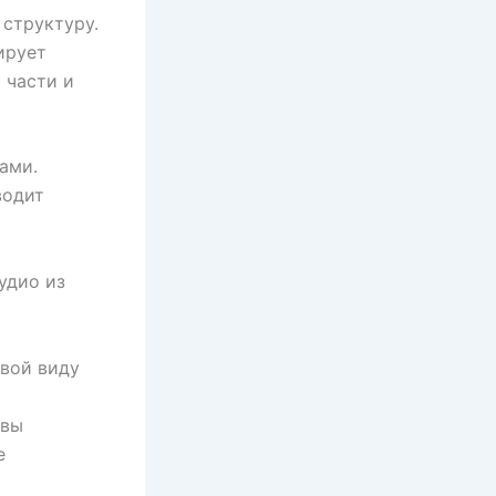
 структуру.
ирует
 части и
ами.
водит
удио из
овой виду
ывы
е