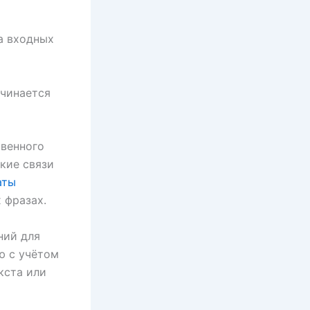
а входных
ачинается
твенного
кие связи
аты
 фразах.
ний для
ю с учётом
кста или