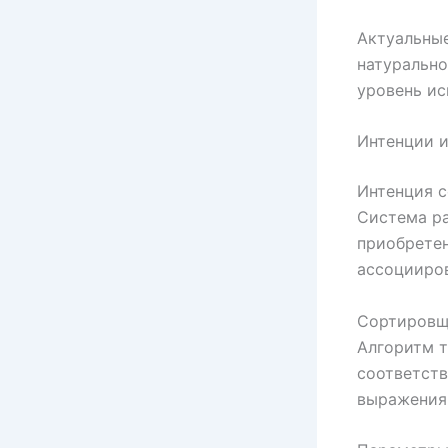
Актуальные
натурально
уровень ис
Интенции и
Интенция с
Система р
приобретен
ассоцииров
Сортировщи
Алгоритм т
соответств
выражения,