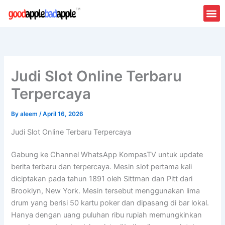
Skip
to
content
Judi Slot Online Terbaru
Terpercaya
By
aleem
/
April 16, 2026
Judi Slot Online Terbaru Terpercaya
Gabung ke Channel WhatsApp KompasTV untuk update
berita terbaru dan terpercaya. Mesin slot pertama kali
diciptakan pada tahun 1891 oleh Sittman dan Pitt dari
Brooklyn, New York. Mesin tersebut menggunakan lima
drum yang berisi 50 kartu poker dan dipasang di bar lokal.
Hanya dengan uang puluhan ribu rupiah memungkinkan