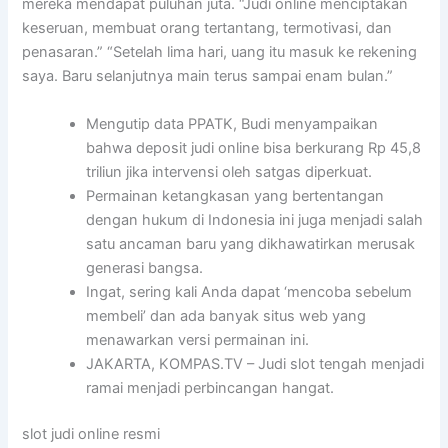
mereka mendapat puluhan juta. “Judi online menciptakan
keseruan, membuat orang tertantang, termotivasi, dan
penasaran.” “Setelah lima hari, uang itu masuk ke rekening
saya. Baru selanjutnya main terus sampai enam bulan.”
Mengutip data PPATK, Budi menyampaikan
bahwa deposit judi online bisa berkurang Rp 45,8
triliun jika intervensi oleh satgas diperkuat.
Permainan ketangkasan yang bertentangan
dengan hukum di Indonesia ini juga menjadi salah
satu ancaman baru yang dikhawatirkan merusak
generasi bangsa.
Ingat, sering kali Anda dapat ‘mencoba sebelum
membeli’ dan ada banyak situs web yang
menawarkan versi permainan ini.
JAKARTA, KOMPAS.TV – Judi slot tengah menjadi
ramai menjadi perbincangan hangat.
slot judi online resmi