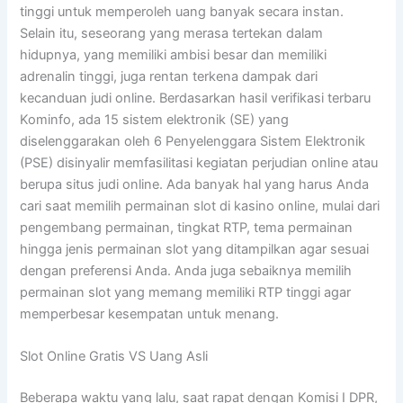
tinggi untuk memperoleh uang banyak secara instan.
Selain itu, seseorang yang merasa tertekan dalam
hidupnya, yang memiliki ambisi besar dan memiliki
adrenalin tinggi, juga rentan terkena dampak dari
kecanduan judi online. Berdasarkan hasil verifikasi terbaru
Kominfo, ada 15 sistem elektronik (SE) yang
diselenggarakan oleh 6 Penyelenggara Sistem Elektronik
(PSE) disinyalir memfasilitasi kegiatan perjudian online atau
berupa situs judi online. Ada banyak hal yang harus Anda
cari saat memilih permainan slot di kasino online, mulai dari
pengembang permainan, tingkat RTP, tema permainan
hingga jenis permainan slot yang ditampilkan agar sesuai
dengan preferensi Anda. Anda juga sebaiknya memilih
permainan slot yang memang memiliki RTP tinggi agar
memperbesar kesempatan untuk menang.
Slot Online Gratis VS Uang Asli
Beberapa waktu yang lalu, saat rapat dengan Komisi I DPR,