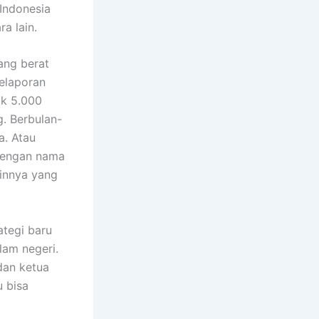
 Indonesia
ra lain.
ang berat
Pelaporan
ak 5.000
. Berbulan-
a. Atau
 dengan nama
ainnya yang
ategi baru
lam negeri.
dan ketua
u bisa