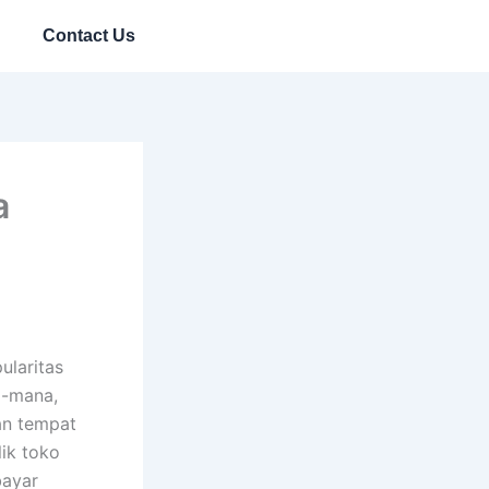
Contact Us
a
ularitas
a-mana,
dan tempat
lik toko
bayar