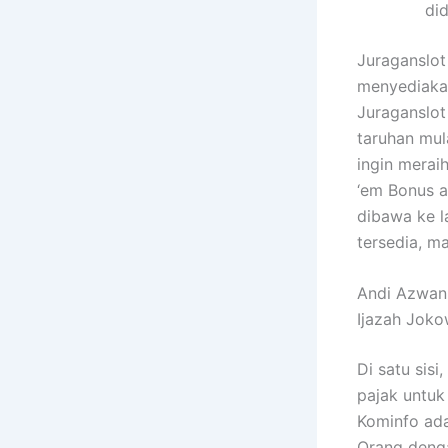
did
Juraganslot
menyediakan
Juraganslot
taruhan mul
ingin merai
‘em Bonus a
dibawa ke l
tersedia, m
Andi Azwan 
Ijazah Joko
Di satu sis
pajak untuk
Kominfo ada
Orang denga