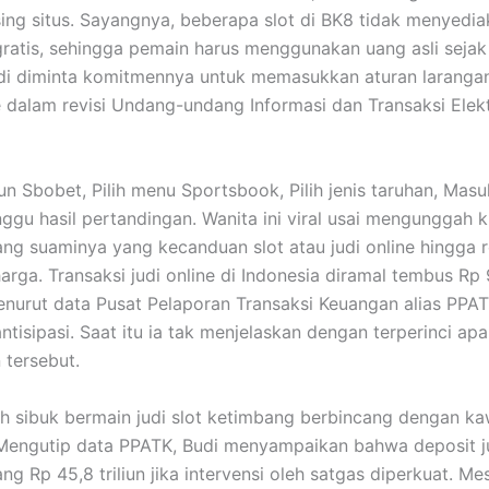
ng situs. Sayangnya, beberapa slot di BK8 tidak menyedi
ratis, sehingga pemain harus menggunakan uang asli sejak
i diminta komitmennya untuk memasukkan aturan larangan
ke dalam revisi Undang-undang Informasi dan Transaksi Elek
un Sbobet, Pilih menu Sportsbook, Pilih jenis taruhan, Mas
nggu hasil pertandingan. Wanita ini viral usai mengunggah k
ang suaminya yang kecanduan slot atau judi online hingga r
rga. Transaksi judi online di Indonesia diramal tembus Rp 9
menurut data Pusat Pelaporan Transaksi Keuangan alias PPATK
ntisipasi. Saat itu ia tak menjelaskan dengan terperinci a
 tersebut.
ah sibuk bermain judi slot ketimbang berbincang dengan k
engutip data PPATK, Budi menyampaikan bahwa deposit ju
ng Rp 45,8 triliun jika intervensi oleh satgas diperkuat. Me