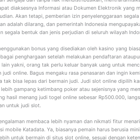
at diaksesnya Informasi atau Dokumen Elektronik yang m
udian. Akan tetapi, pemberian izin penyelenggaraan segala
dian adalah dilarang, dan pemerintah Indonesia mengupayak
 segala bentuk dan jenis perjudian di seluruh wilayah Indo
enggunakan bonus yang disediakan oleh kasino yang bias
ebagai penghargaan setelah melakukan pendaftaran ataupu
l lain yakni, orang tak perlu keluar banyak uang untuk men
 judi online. Bagus mengaku rasa penasaran dan ingin ke
ak bisa lepas dari bermain judi. Judi slot online dipilih k
 lebih gampang ketimbang poker atau sejenisnya yang me
ang hasil menang judi togel online sebesar Rp500.000, lang
n untuk judi slot.
ngalaman membaca lebih nyaman dan nikmati fitur menari
asi mobile Katadata. Ya, biasanya pemain harus berusia min
ebih untuk bermain di situs slot online, sesuai dengan kete