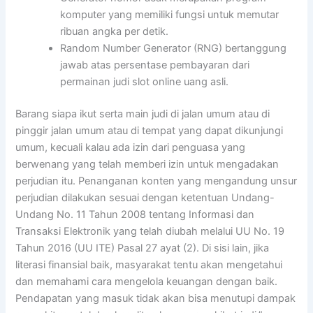
komputer yang memiliki fungsi untuk memutar
ribuan angka per detik.
Random Number Generator (RNG) bertanggung
jawab atas persentase pembayaran dari
permainan judi slot online uang asli.
Barang siapa ikut serta main judi di jalan umum atau di
pinggir jalan umum atau di tempat yang dapat dikunjungi
umum, kecuali kalau ada izin dari penguasa yang
berwenang yang telah memberi izin untuk mengadakan
perjudian itu. Penanganan konten yang mengandung unsur
perjudian dilakukan sesuai dengan ketentuan Undang-
Undang No. 11 Tahun 2008 tentang Informasi dan
Transaksi Elektronik yang telah diubah melalui UU No. 19
Tahun 2016 (UU ITE) Pasal 27 ayat (2). Di sisi lain, jika
literasi finansial baik, masyarakat tentu akan mengetahui
dan memahami cara mengelola keuangan dengan baik.
Pendapatan yang masuk tidak akan bisa menutupi dampak