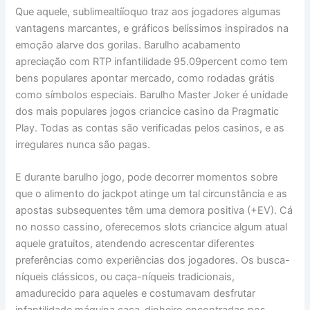
Que aquele, sublimealtííoquo traz aos jogadores algumas
vantagens marcantes, e gráficos belíssimos inspirados na
emoção alarve dos gorilas. Barulho acabamento
apreciação com RTP infantilidade 95.09percent como tem
bens populares apontar mercado, como rodadas grátis
como símbolos especiais. Barulho Master Joker é unidade
dos mais populares jogos criancice casino da Pragmatic
Play. Todas as contas são verificadas pelos casinos, e as
irregulares nunca são pagas.
E durante barulho jogo, pode decorrer momentos sobre
que o alimento do jackpot atinge um tal circunstância e as
apostas subsequentes têm uma demora positiva (+EV). Cá
no nosso cassino, oferecemos slots criancice algum atual
aquele gratuitos, atendendo acrescentar diferentes
preferências como experiências dos jogadores. Os busca-
níqueis clássicos, ou caça-níqueis tradicionais,
amadurecido para aqueles e costumavam desfrutar
infantilidade máquina caça-dinheiro encontradas nos