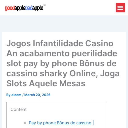
Skip
to
content
Jogos Infantilidade Casino
An acabamento puerilidade
slot pay by phone Bônus de
cassino sharky Online, Joga
Slots Aquele Mesas
By
aleem
/
March 20, 2026
Content
Pay by phone Bônus de cassino |