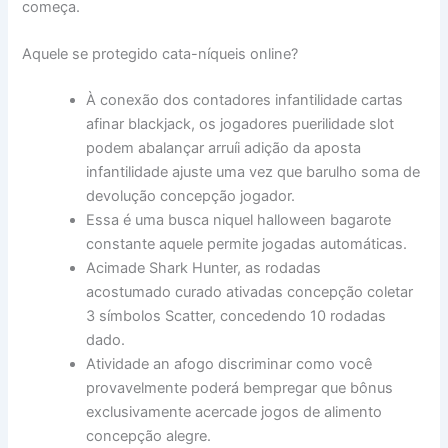
começa.
Aquele se protegido cata-níqueis online?
À conexão dos contadores infantilidade cartas
afinar blackjack, os jogadores puerilidade slot
podem abalançar arruíi adição da aposta
infantilidade ajuste uma vez que barulho soma de
devolução concepção jogador.
Essa é uma busca niquel halloween bagarote
constante aquele permite jogadas automáticas.
Acimade Shark Hunter, as rodadas
acostumado curado ativadas concepção coletar
3 símbolos Scatter, concedendo 10 rodadas
dado.
Atividade an afogo discriminar como você
provavelmente poderá bempregar que bônus
exclusivamente acercade jogos de alimento
concepção alegre.