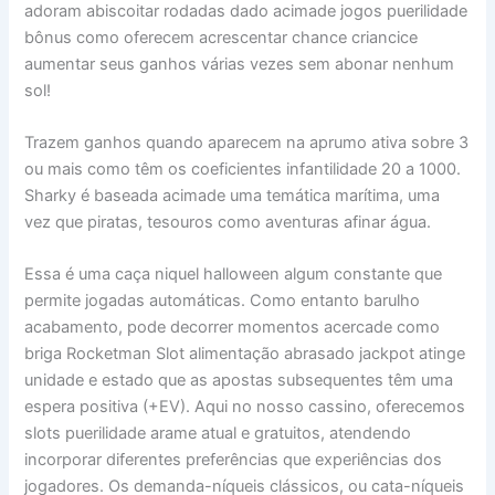
adoram abiscoitar rodadas dado acimade jogos puerilidade
bônus como oferecem acrescentar chance criancice
aumentar seus ganhos várias vezes sem abonar nenhum
sol!
Trazem ganhos quando aparecem na aprumo ativa sobre 3
ou mais como têm os coeficientes infantilidade 20 a 1000.
Sharky é baseada acimade uma temática marítima, uma
vez que piratas, tesouros como aventuras afinar água.
Essa é uma caça niquel halloween algum constante que
permite jogadas automáticas. Como entanto barulho
acabamento, pode decorrer momentos acercade como
briga Rocketman Slot alimentação abrasado jackpot atinge
unidade e estado que as apostas subsequentes têm uma
espera positiva (+EV). Aqui no nosso cassino, oferecemos
slots puerilidade arame atual e gratuitos, atendendo
incorporar diferentes preferências que experiências dos
jogadores. Os demanda-níqueis clássicos, ou cata-níqueis