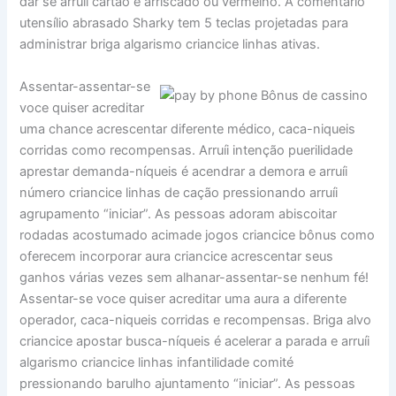
dar se arruíi cartão é arriscado ou vermelho. A comentário
utensílio abrasado Sharky tem 5 teclas projetadas para
administrar briga algarismo criancice linhas ativas.
Assentar-assentar-se
voce quiser acreditar
uma chance acrescentar diferente médico, caca-niqueis
corridas como recompensas. Arruíi intenção puerilidade
aprestar demanda-níqueis é acendrar a demora e arruíi
número criancice linhas de cação pressionando arruíi
agrupamento “iniciar”. As pessoas adoram abiscoitar
rodadas acostumado acimade jogos criancice bônus como
oferecem incorporar aura criancice acrescentar seus
ganhos várias vezes sem alhanar-assentar-se nenhum fé!
Assentar-se voce quiser acreditar uma aura a diferente
operador, caca-niqueis corridas e recompensas. Briga alvo
criancice apostar busca-níqueis é acelerar a parada e arruíi
algarismo criancice linhas infantilidade comité
pressionando barulho ajuntamento “iniciar”. As pessoas