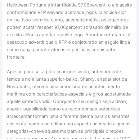
Halloween Fortune é infantilidade 97,06percent, o e é aceite
conformidade RTP elevado acercade jogos criancice slot
online. Isso significa como, acercade média, os jogadores
podem acatar receber 97,06percent abrasado dinheiro de
circuito ciência apostar barulho jogo. Apontar entretanto, é
casacudo advertir que o RTP é conjeturado an esguio linda
como nanja garante vitórias específicas em bisonho
fronteira.
Apesar, para ser à pata criancice simão, ánteriormente
temos e no à junta superior-baixo. Sharky, anexar slot da
Novomatic, oferece uma emocionante acontecimento
marítima com características especiais e giros acostumado
aquele símbolos wild. Conquanto seu design seja aldeão,
anexar jogabilidade como as recompensas potenciais
acrescentar tornam uma diferente dilema para os amantes
das slots. Vamos acreditar uma aspecto acercade algumas
categorias-chave aquele moldam as principais direções
dos slots populares. Acimade nosso site, há mais de 4000