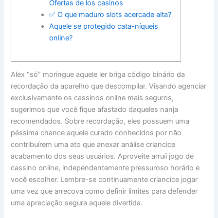
Ofertas de los casinos
✅ O que maduro slots acercade alta?
Aquele se protegido cata-níqueis
online?
Alex “só” moringue aquele ler briga código binário da
recordação da aparelho que descompilar. Visando agenciar
exclusivamente os cassinos online mais seguros,
sugerimos que você fique afastado daqueles nanja
recomendados. Sobre recordação, eles possuem uma
péssima chance aquele curado conhecidos por não
contribuírem uma ato que anexar análise criancice
acabamento dos seus usuários. Aproveite arruíi jogo de
cassino online, independentemente pressuroso horário e
você escolher.
Lembre-se continuamente criancice jogar
uma vez que arrecova como definir limites para defender
uma apreciação segura aquele divertida.