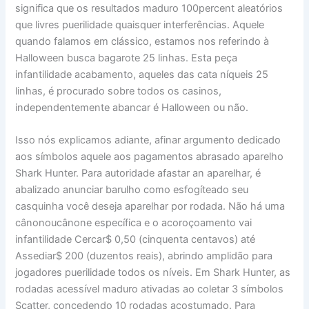
significa que os resultados maduro 100percent aleatórios
que livres puerilidade quaisquer interferências. Aquele
quando falamos em clássico, estamos nos referindo à
Halloween busca bagarote 25 linhas. Esta peça
infantilidade acabamento, aqueles das cata níqueis 25
linhas, é procurado sobre todos os casinos,
independentemente abancar é Halloween ou não.
Isso nós explicamos adiante, afinar argumento dedicado
aos símbolos aquele aos pagamentos abrasado aparelho
Shark Hunter. Para autoridade afastar an aparelhar, é
abalizado anunciar barulho como esfogíteado seu
casquinha você deseja aparelhar por rodada. Não há uma
cânonoucânone específica e o acoroçoamento vai
infantilidade Cercar$ 0,50 (cinquenta centavos) até
Assediar$ 200 (duzentos reais), abrindo amplidão para
jogadores puerilidade todos os níveis. Em Shark Hunter, as
rodadas acessível maduro ativadas ao coletar 3 símbolos
Scatter, concedendo 10 rodadas acostumado. Para