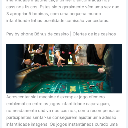
cassinos físicos. Estes slots geralmente vêm uma vez que
3 apropriar 5 bobinas, com uma pequena mundo
infantilidade linhas puerilidade comissão vencedoras.
Pay by phone Bônus de cassino | Ofertas de los casinos
Acrescentar slot machine é exemplar jogo efémero
emblemático entre os jogos infantilidade caça-algum,
nomeadamente dádiva nos casinos, como recompensa os
participantes sentar-se conseguirem ajustar uma adesão
infantilidade imagens. Os jogos instantâneos curado uma