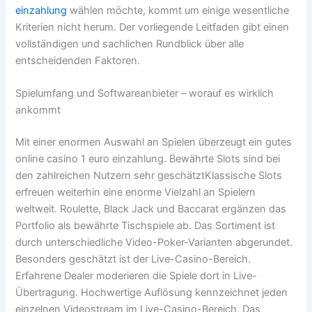
einzahlung
wählen möchte, kommt um einige wesentliche
Kriterien nicht herum. Der vorliegende Leitfaden gibt einen
vollständigen und sachlichen Rundblick über alle
entscheidenden Faktoren.
Spielumfang und Softwareanbieter – worauf es wirklich
ankommt
Mit einer enormen Auswahl an Spielen überzeugt ein gutes
online casino 1 euro einzahlung. Bewährte Slots sind bei
den zahlreichen Nutzern sehr geschätztKlassische Slots
erfreuen weiterhin eine enorme Vielzahl an Spielern
weltweit. Roulette, Black Jack und Baccarat ergänzen das
Portfolio als bewährte Tischspiele ab. Das Sortiment ist
durch unterschiedliche Video-Poker-Varianten abgerundet.
Besonders geschätzt ist der Live-Casino-Bereich.
Erfahrene Dealer moderieren die Spiele dort in Live-
Übertragung. Hochwertige Auflösung kennzeichnet jeden
einzelnen Videostream im Live-Casino-Bereich. Das