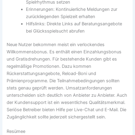
Spielrhythmus setzen
Erinnerungen: Kontinuierliche Meldungen zur
zurückliegenden Spielzeit erhalten
Hilfslinks: Direkte Links auf Beratungsangebote
bei Glücksspielsucht abrufen
Neue Nutzer bekommen meist ein verlockendes
Willkommensbonus. Es enthält einen Einzahlungsbonus
und Gratisdrehungen. Für bestehende Kunden gibt es
regelmäßige Promotionen. Dazu kommen
Rückerstattungsangebote, Reload-Boni und
Prämienprogramme. Die Teilnahmebedingungen sollten
stets genau geprüft werden. Umsatzanforderungen
unterscheiden sich deutlich von Anbieter zu Anbieter. Auch
der Kundensupport ist ein wesentliches Qualitätsmerkmal.
Seriöse Betreiber bieten Hilfe per Live-Chat und E-Mail. Die
Zugänglichkeit sollte jederzeit sichergestellt sein.
Resümee