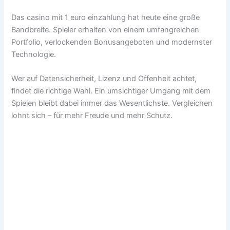
Das casino mit 1 euro einzahlung hat heute eine große
Bandbreite. Spieler erhalten von einem umfangreichen
Portfolio, verlockenden Bonusangeboten und modernster
Technologie.
Wer auf Datensicherheit, Lizenz und Offenheit achtet,
findet die richtige Wahl. Ein umsichtiger Umgang mit dem
Spielen bleibt dabei immer das Wesentlichste. Vergleichen
lohnt sich – für mehr Freude und mehr Schutz.