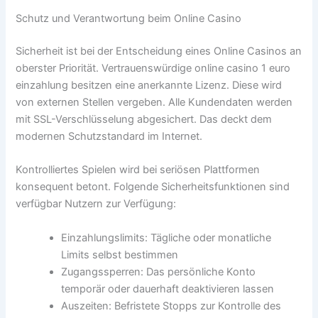
Schutz und Verantwortung beim Online Casino
Sicherheit ist bei der Entscheidung eines Online Casinos an
oberster Priorität. Vertrauenswürdige online casino 1 euro
einzahlung besitzen eine anerkannte Lizenz. Diese wird
von externen Stellen vergeben. Alle Kundendaten werden
mit SSL-Verschlüsselung abgesichert. Das deckt dem
modernen Schutzstandard im Internet.
Kontrolliertes Spielen wird bei seriösen Plattformen
konsequent betont. Folgende Sicherheitsfunktionen sind
verfügbar Nutzern zur Verfügung:
Einzahlungslimits: Tägliche oder monatliche
Limits selbst bestimmen
Zugangssperren: Das persönliche Konto
temporär oder dauerhaft deaktivieren lassen
Auszeiten: Befristete Stopps zur Kontrolle des