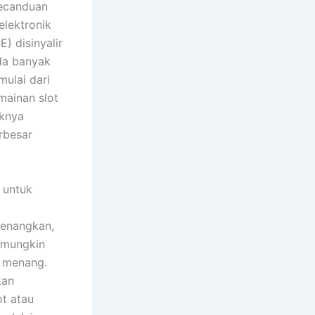
kecanduan
elektronik
) disinyalir
Ada banyak
mulai dari
mainan slot
iknya
rbesar
 untuk
yenangkan,
 mungkin
k menang.
kan
ot atau