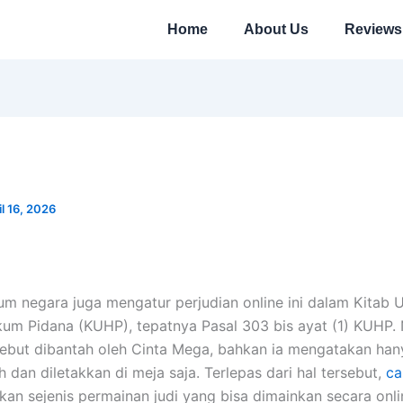
Home
About Us
Reviews
il 16, 2026
m negara juga mengatur perjudian online ini dalam Kitab 
m Pidana (KUHP), tepatnya Pasal 303 bis ayat (1) KUHP.
ebut dibantah oleh Cinta Mega, bahkan ia mengatakan han
 dan diletakkan di meja saja. Terlepas dari hal tersebut,
ca
kan sejenis permainan judi yang bisa dimainkan secara online