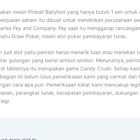
akan mesin Pinball Ballyhoo yang hanya butuh 1 sen untuk 
penjualan saham itu dibuat untuk mendirikan perusahaan sen
arles Fey and Company. Fey saat itu menggarap rancanga
 yaitu Draw Poker, mesin slot poker pembayaran tunai.
ar judi slot yaitu pemain harus menarik tuas atau menekan 
ar gulungan yang berisi simbol-simbol. Menurutnya, perm
 di tabletnya itu merupakan game Candy Crush. Setiap kas
i bagian ini belum lulus pemeriksaan kami yang cermat dan 
engan cara apa pun. Pemeriksaan ketat kami mencakup legit
amanan, perangkat lunak, kecepatan pembayaran, dukungan
lagi.
Slot judi: Kecanduan main slot bisa sebabkan gangguan jiwa Apa ciri-cirinya? BBC News Indonesia