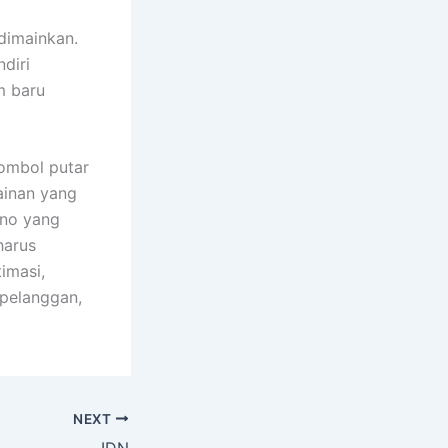
dimainkan.
diri
m baru
tombol putar
ainan yang
ino yang
harus
imasi,
 pelanggan,
NEXT
IDN