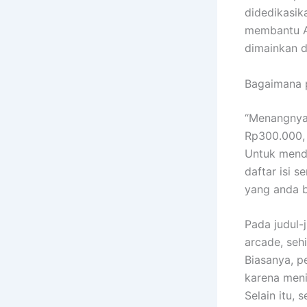
didedikasik
membantu An
dimainkan 
Bagaimana p
“Menangnya 
Rp300.000, 
Untuk menda
daftar isi s
yang anda b
Pada judul-
arcade, seh
Biasanya, p
karena meni
Selain itu,