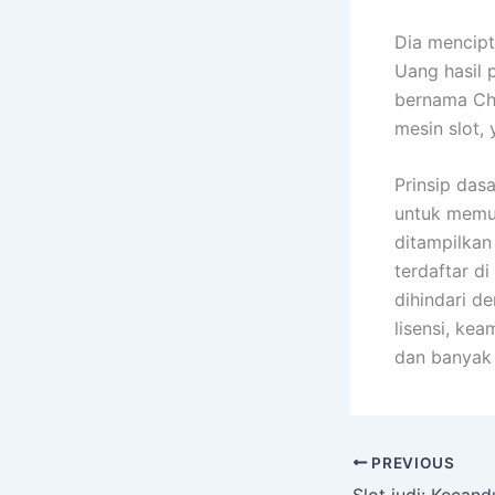
Dia mencipt
Uang hasil 
bernama Ch
mesin slot,
Prinsip das
untuk memut
ditampilkan
terdaftar d
dihindari d
lisensi, ke
dan banyak 
PREVIOUS