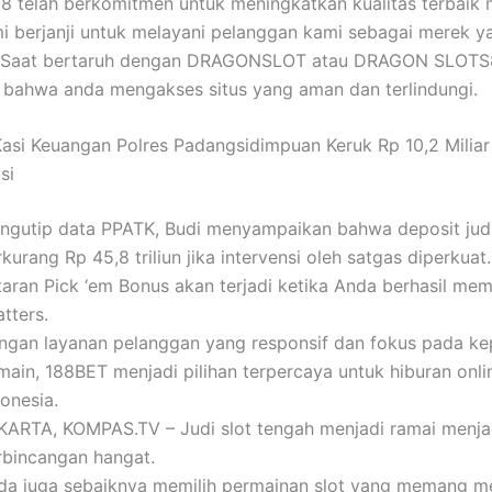
8 telah berkomitmen untuk meningkatkan kualitas terbaik m
ami berjanji untuk melayani pelanggan kami sebagai merek y
. Saat bertaruh dengan DRAGONSLOT atau DRAGON SLOTS
 bahwa anda mengakses situs yang aman dan terlindungi.
Kasi Keuangan Polres Padangsidimpuan Keruk Rp 10,2 Miliar
si
ngutip data PPATK, Budi menyampaikan bahwa deposit judi 
kurang Rp 45,8 triliun jika intervensi oleh satgas diperkuat.
taran Pick ‘em Bonus akan terjadi ketika Anda berhasil mem
tters.
ngan layanan pelanggan yang responsif dan fokus pada k
main, 188BET menjadi pilihan terpercaya untuk hiburan onli
onesia.
KARTA, KOMPAS.TV – Judi slot tengah menjadi ramai menja
rbincangan hangat.
da juga sebaiknya memilih permainan slot yang memang me