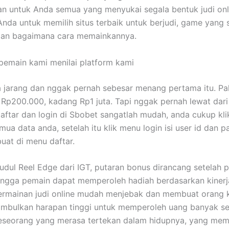
an untuk Anda semua yang menyukai segala bentuk judi onl
da untuk memilih situs terbaik untuk berjudi, game yang 
dan bagaimana cara memainkannya.
emain kami menilai platform kami
jarang dan nggak pernah sebesar menang pertama itu. Pa
Rp200.000, kadang Rp1 juta. Tapi nggak pernah lewat dari 
ftar dan login di Sbobet sangatlah mudah, anda cukup kl
emua data anda, setelah itu klik menu login isi user id dan 
uat di menu daftar.
judul Reel Edge dari IGT, putaran bonus dirancang setelah 
ingga pemain dapat memperoleh hadiah berdasarkan kinerj
ermainan judi online mudah menjebak dan membuat orang 
mbulkan harapan tinggi untuk memperoleh uang banyak sec
 seseorang yang merasa tertekan dalam hidupnya, yang memi