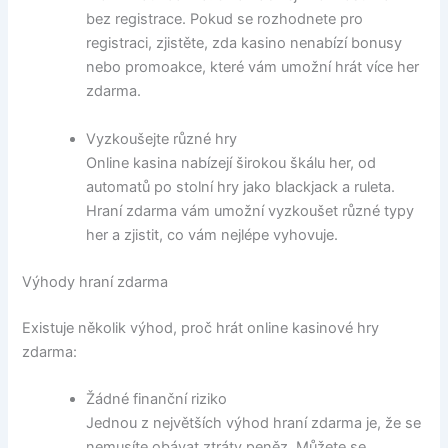
bez registrace. Pokud se rozhodnete pro
registraci, zjistěte, zda kasino nenabízí bonusy
nebo promoakce, které vám umožní hrát více her
zdarma.
Vyzkoušejte různé hry
Online kasina nabízejí širokou škálu her, od
automatů po stolní hry jako blackjack a ruleta.
Hraní zdarma vám umožní vyzkoušet různé typy
her a zjistit, co vám nejlépe vyhovuje.
Výhody hraní zdarma
Existuje několik výhod, proč hrát online kasinové hry
zdarma:
Žádné finanční riziko
Jednou z největších výhod hraní zdarma je, že se
nemusíte obávat ztráty peněz. Můžete se