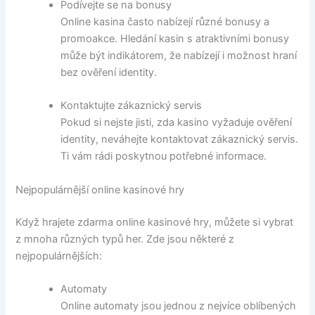
Podívejte se na bonusy
Online kasina často nabízejí různé bonusy a
promoakce. Hledání kasin s atraktivními bonusy
může být indikátorem, že nabízejí i možnost hraní
bez ověření identity.
Kontaktujte zákaznický servis
Pokud si nejste jisti, zda kasino vyžaduje ověření
identity, neváhejte kontaktovat zákaznický servis.
Ti vám rádi poskytnou potřebné informace.
Nejpopulárnější online kasinové hry
Když hrajete zdarma online kasinové hry, můžete si vybrat
z mnoha různých typů her. Zde jsou některé z
nejpopulárnějších:
Automaty
Online automaty jsou jednou z nejvíce oblíbených