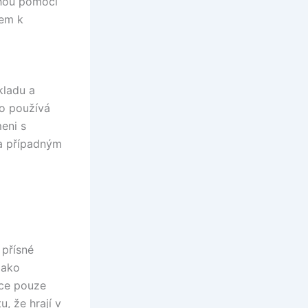
ohou pomoci
čem k
kladu a
no používá
eni s
 a případným
 přísné
jako
nce pouze
, že hrají v