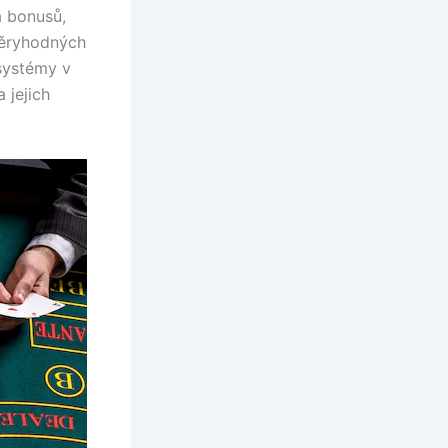
a bonusů,
věryhodných
 systémy v
 jejich