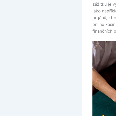
zážitku je 
jako napřík
orgánů, kte
online kasin
finančních 