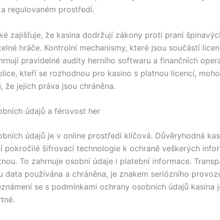
a regulovaném prostředí.
ké zajišťuje, že kasina dodržují zákony proti praní špinavý
telné hráče. Kontrolní mechanismy, které jsou součástí lice
rnují pravidelné audity herního softwaru a finančních opera
lice, kteří se rozhodnou pro kasino s platnou licencí, moho
tu, že jejich práva jsou chráněna.
bních údajů a férovost her
bních údajů je v online prostředí klíčová. Důvěryhodná kas
í pokročilé šifrovací technologie k ochraně veškerých infor
tnou. To zahrnuje osobní údaje i platební informace. Transp
ou data používána a chráněna, je znakem seriózního provoz
známení se s podmínkami ochrany osobních údajů kasina j
tné.