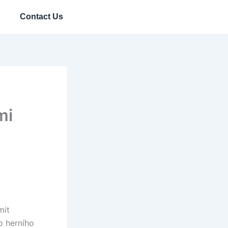
Contact Us
mi
mit
o herního