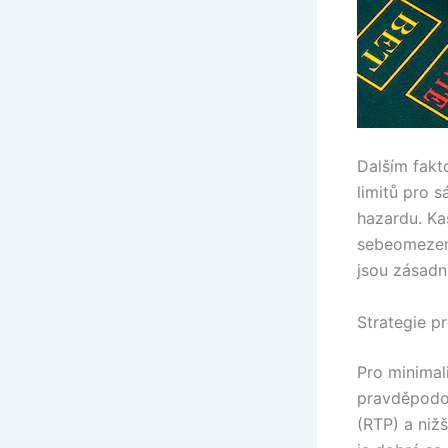
Dalším fakt
limitů pro 
hazardu. Ka
sebeomezení
jsou zásadn
Strategie pr
Pro minimal
pravděpodobn
(RTP) a nižš