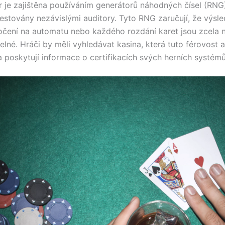
r je zajištěna používáním generátorů náhodných čísel (RNG)
testovány nezávislými auditory. Tyto RNG zaručují, že výsl
čení na automatu nebo každého rozdání karet jsou zcela 
elné. Hráči by měli vyhledávat kasina, která tuto férovost 
a poskytují informace o certifikacích svých herních systémů