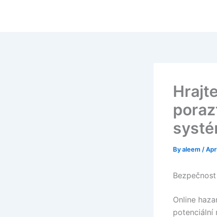
Skip
to
content
Hrajt
poraz
syst
By
aleem
/
Apr
Bezpečnost 
Online hazar
potenciální