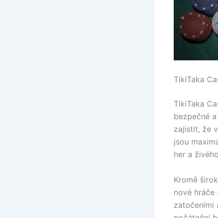
TikiTaka Ca
TikiTaka Ca
bezpečné a v
zajistit, že
jsou maximá
her a živéh
Kromě širok
nové hráče 
zatočeními 
počáteční h