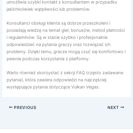
umożliwia szybki kontakt z konsultantem w przypadku
jakichkolwiek wątpliwości lub problemów.
Konsultanci obsługi klienta są dobrze przeszkoleni i
posiadają wiedzę na temat gier, bonusów, metod płatności
i regulaminów. Są w stanie szybko i profesjonalnie
odpowiedzieć na pytania graczy oraz rozwiązać ich
problemy. Dzięki temu, gracze mogą czuć się komfortowo i
pewnie podczas korzystania z platformy.
Warto również skorzystać z sekcji FAQ (często zadawane
pytania), która zawiera odpowiedzi na najczęściej
występujące pytania dotyczące Vulkan Vegas.
PREVIOUS
NEXT