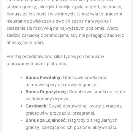
stałych graczy, takie jak turnieje z pulą nagród, cashback,
bonusy za lojalność i wiele innych. Umożliwia to graczom
nieustanne zwiększanie swoich szans na wygraną i
cieszenie się rozrywką na najwyższym poziomie. Warto
śledzić zakładkę z promocjami, aby nie przegapić żadnej z
atrakcyjnych ofert.
Poniżej przedstawiono kilka typowych bonusów
oferowanych przez platformę:
Bonus Powitalny:
Gratisowe środki oraz
darmowe spiny dla nowych graczy.
Bonus Depozytowy:
Dodatkowe środki na konto
za dokonany depozyt.
Cashback:
Część postawionej kwoty zwracana
graczowi w przypadku przegranej.
Bonus za Lojalność:
Nagrody dla regularnych
graczy, zależące od ich poziomu aktywności.