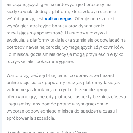
emocjonujących gier hazardowych jest prostszy niż
kiedykolwiek. Jedną z platform, która zdobyła uznanie
wśród graczy, jest
vulkan vegas
. Oferuje ona szeroki
wybór gier, atrakcyjne bonusy oraz dynamicznie
rozwijającą się społeczność. Hazardowe rozrywki
ewoluują, a platformy takie jak ta starają się odpowiadać na
potrzeby nawet najbardziej wymagających użytkowników.
To miejsce, gdzie śmiałe decyzje mogą przynieść nie tylko
rozrywkę, ale i pokaźne wygrane.
Warto przyjrzeć się bliżej temu, co sprawia, że hazard
online staje się tak popularny oraz jak platformy takie jak
vulkan vegas konkurują na rynku. Przeanalizujemy
oferowane gry, metody płatności, aspekty bezpieczeństwa
i regulaminy, aby pomóc potencjalnym graczom w
wyborze odpowiedniego miejsca do spędzenia czasu i
spróbowania szczęścia.
Szeroki asortyment gier w Vulkan Vegas