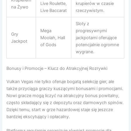
Live Roulette,
krupierów w czasie
na Żywo
Live Baccarat
rzeczywistym.
Sloty z
Mega
progresywnymi
Gry
Moolah, Hall
jackpotami oferujące
Jackpot
of Gods
potencjalnie ogromne
wygrane.
Bonusy i Promocje – Klucz do Atrakcyjnej Rozrywki
Vulkan Vegas nie tylko oferuje bogatą selekcję gier, ale
także przyciąga graczy kuszącymi bonusami i promocjami.
Nowi gracze mogą liczyć na atrakcyjny bonus powitalny,
często składający się z depozytu oraz darmowych spinów.
Dzięki temu, start w grze hazardowej staje się jeszcze
bardziej ekscytujący i opłacalny.
Platforma regularnie organizuje również promocje dla