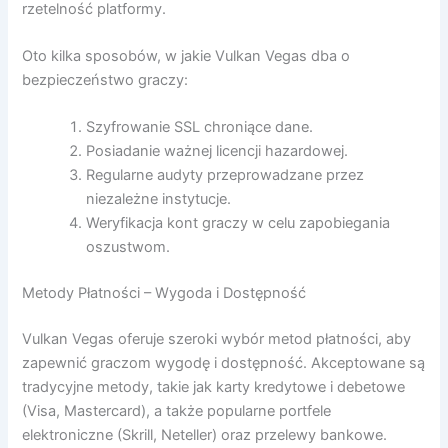
rzetelność platformy.
Oto kilka sposobów, w jakie Vulkan Vegas dba o
bezpieczeństwo graczy:
Szyfrowanie SSL chroniące dane.
Posiadanie ważnej licencji hazardowej.
Regularne audyty przeprowadzane przez
niezależne instytucje.
Weryfikacja kont graczy w celu zapobiegania
oszustwom.
Metody Płatności – Wygoda i Dostępność
Vulkan Vegas oferuje szeroki wybór metod płatności, aby
zapewnić graczom wygodę i dostępność. Akceptowane są
tradycyjne metody, takie jak karty kredytowe i debetowe
(Visa, Mastercard), a także popularne portfele
elektroniczne (Skrill, Neteller) oraz przelewy bankowe.