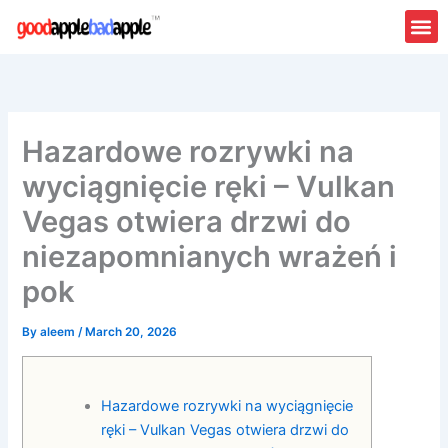
Skip
to
content
Hazardowe rozrywki na
wyciągnięcie ręki – Vulkan
Vegas otwiera drzwi do
niezapomnianych wrażeń i
pok
By
aleem
/
March 20, 2026
Hazardowe rozrywki na wyciągnięcie
ręki – Vulkan Vegas otwiera drzwi do