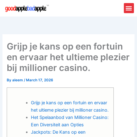
Skip
to
content
Grijp je kans op een fortuin
en ervaar het ultieme plezier
bij millioner casino.
By
aleem
/
March 17, 2026
Grijp je kans op een fortuin en ervaar
het ultieme plezier bij millioner casino.
Het Spelaanbod van Millioner Casino:
Een Diversiteit aan Opties
Jackpots: De Kans op een