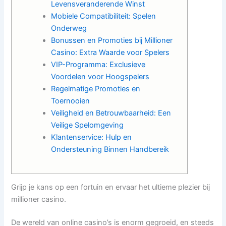
Levensveranderende Winst
Mobiele Compatibiliteit: Spelen
Onderweg
Bonussen en Promoties bij Millioner
Casino: Extra Waarde voor Spelers
VIP-Programma: Exclusieve
Voordelen voor Hoogspelers
Regelmatige Promoties en
Toernooien
Veiligheid en Betrouwbaarheid: Een
Veilige Spelomgeving
Klantenservice: Hulp en
Ondersteuning Binnen Handbereik
Grijp je kans op een fortuin en ervaar het ultieme plezier bij
millioner casino.
De wereld van online casino’s is enorm gegroeid, en steeds