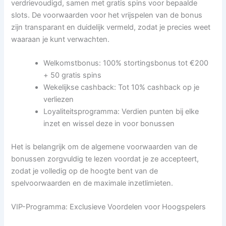
verdrievoudigd, samen met gratis spins voor bepaalde
slots. De voorwaarden voor het vrijspelen van de bonus
zijn transparant en duidelijk vermeld, zodat je precies weet
waaraan je kunt verwachten.
Welkomstbonus: 100% stortingsbonus tot €200
+ 50 gratis spins
Wekelijkse cashback: Tot 10% cashback op je
verliezen
Loyaliteitsprogramma: Verdien punten bij elke
inzet en wissel deze in voor bonussen
Het is belangrijk om de algemene voorwaarden van de
bonussen zorgvuldig te lezen voordat je ze accepteert,
zodat je volledig op de hoogte bent van de
spelvoorwaarden en de maximale inzetlimieten.
VIP-Programma: Exclusieve Voordelen voor Hoogspelers