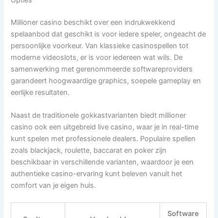
Millioner casino beschikt over een indrukwekkend
spelaanbod dat geschikt is voor iedere speler, ongeacht de
persoonlijke voorkeur. Van klassieke casinospellen tot
moderne videoslots, er is voor iedereen wat wils. De
samenwerking met gerenommeerde softwareproviders
garandeert hoogwaardige graphics, soepele gameplay en
eerlijke resultaten.
Naast de traditionele gokkastvarianten biedt millioner
casino ook een uitgebreid live casino, waar je in real-time
kunt spelen met professionele dealers. Populaire spellen
zoals blackjack, roulette, baccarat en poker zijn
beschikbaar in verschillende varianten, waardoor je een
authentieke casino-ervaring kunt beleven vanuit het
comfort van je eigen huis.
Software