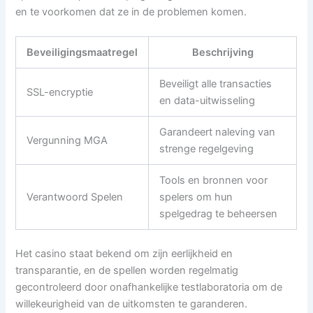
en te voorkomen dat ze in de problemen komen.
Beveiligingsmaatregel
Beschrijving
Beveiligt alle transacties
SSL-encryptie
en data-uitwisseling
Garandeert naleving van
Vergunning MGA
strenge regelgeving
Tools en bronnen voor
Verantwoord Spelen
spelers om hun
spelgedrag te beheersen
Het casino staat bekend om zijn eerlijkheid en
transparantie, en de spellen worden regelmatig
gecontroleerd door onafhankelijke testlaboratoria om de
willekeurigheid van de uitkomsten te garanderen.