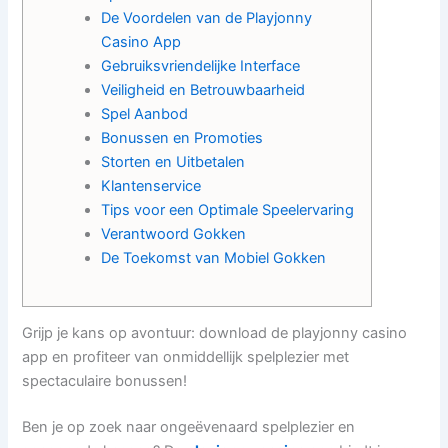
De Voordelen van de Playjonny
Casino App
Gebruiksvriendelijke Interface
Veiligheid en Betrouwbaarheid
Spel Aanbod
Bonussen en Promoties
Storten en Uitbetalen
Klantenservice
Tips voor een Optimale Speelervaring
Verantwoord Gokken
De Toekomst van Mobiel Gokken
Grijp je kans op avontuur: download de playjonny casino
app en profiteer van onmiddellijk spelplezier met
spectaculaire bonussen!
Ben je op zoek naar ongeëvenaard spelplezier en