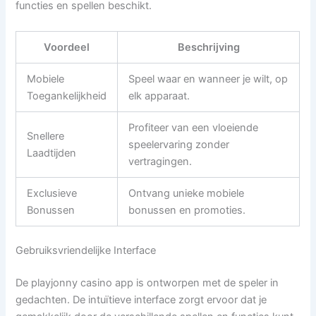
functies en spellen beschikt.
Voordeel
Beschrijving
Mobiele
Speel waar en wanneer je wilt, op
Toegankelijkheid
elk apparaat.
Profiteer van een vloeiende
Snellere
speelervaring zonder
Laadtijden
vertragingen.
Exclusieve
Ontvang unieke mobiele
Bonussen
bonussen en promoties.
Gebruiksvriendelijke Interface
De playjonny casino app is ontworpen met de speler in
gedachten. De intuïtieve interface zorgt ervoor dat je