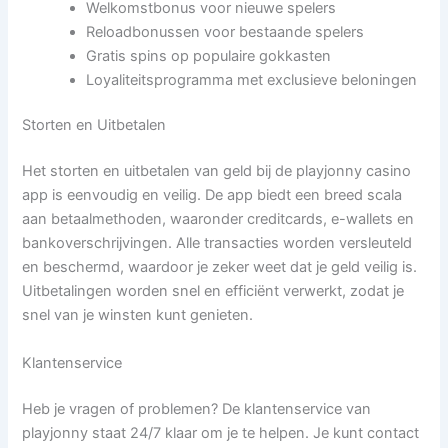
Welkomstbonus voor nieuwe spelers
Reloadbonussen voor bestaande spelers
Gratis spins op populaire gokkasten
Loyaliteitsprogramma met exclusieve beloningen
Storten en Uitbetalen
Het storten en uitbetalen van geld bij de playjonny casino
app is eenvoudig en veilig. De app biedt een breed scala
aan betaalmethoden, waaronder creditcards, e-wallets en
bankoverschrijvingen. Alle transacties worden versleuteld
en beschermd, waardoor je zeker weet dat je geld veilig is.
Uitbetalingen worden snel en efficiënt verwerkt, zodat je
snel van je winsten kunt genieten.
Klantenservice
Heb je vragen of problemen? De klantenservice van
playjonny staat 24/7 klaar om je te helpen. Je kunt contact