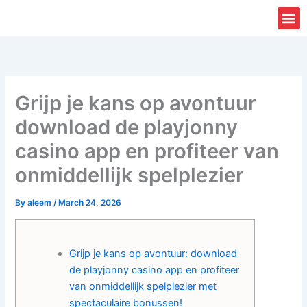
Skip
to
content
About Us
Contact Us
Grijp je kans op avontuur
download de playjonny
casino app en profiteer van
onmiddellijk spelplezier
By
aleem
/
March 24, 2026
Grijp je kans op avontuur: download
de playjonny casino app en profiteer
van onmiddellijk spelplezier met
spectaculaire bonussen!