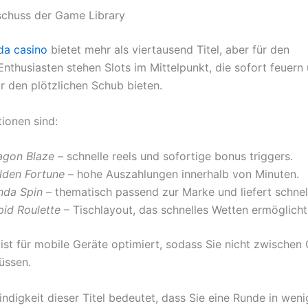
chuss der Game Library
da casino
bietet mehr als viertausend Titel, aber für den
Enthusiasten stehen Slots im Mittelpunkt, die sofort feuern
für den plötzlichen Schub bieten.
tionen sind:
agon Blaze
– schnelle reels und sofortige bonus triggers.
lden Fortune
– hohe Auszahlungen innerhalb von Minuten.
nda Spin
– thematisch passend zur Marke und liefert schne
pid Roulette
– Tischlayout, das schnelles Wetten ermöglicht
 ist für mobile Geräte optimiert, sodass Sie nicht zwischen
üssen.
digkeit dieser Titel bedeutet, dass Sie eine Runde in wenig