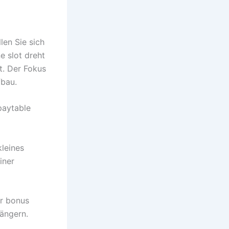
len Sie sich
e slot dreht
t. Der Fokus
fbau.
paytable
kleines
iner
er bonus
längern.