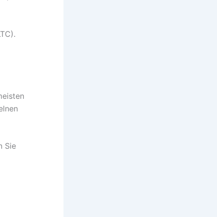
LTC).
meisten
elnen
n Sie