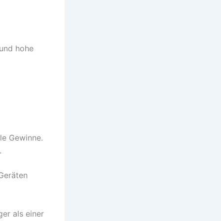
 und hohe
lle Gewinne.
.
 Geräten
er als einer