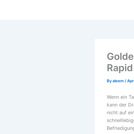
Skip
to
content
Golde
Rapid
By
aleem
/
Apr
Wenn ein Tag
kann der Dra
nicht auf e
schnelllebig
Befriedigung