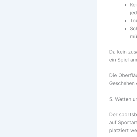
Kei
je
To
Sc
mü
Da kein zusä
ein Spiel a
Die Oberfläc
Geschehen e
5. Wetten u
Der sportsb
auf Sportar
platziert w