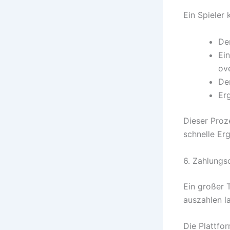
Ein Spieler 
De
Ei
ov
De
Erg
Dieser Proz
schnelle Er
6. Zahlungs
Ein großer T
auszahlen l
Die Plattfo