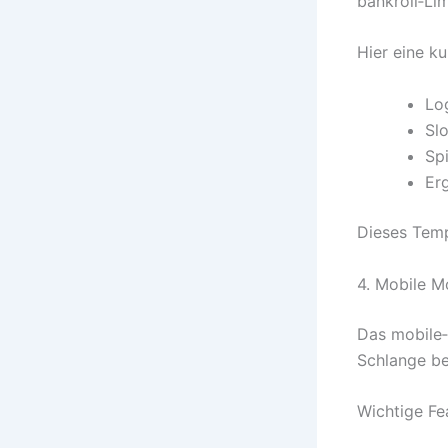
bankroll‑Limi
Hier eine k
Lo
Sl
Sp
Er
Dieses Temp
4. Mobile 
Das mobile‑
Schlange be
Wichtige Fe