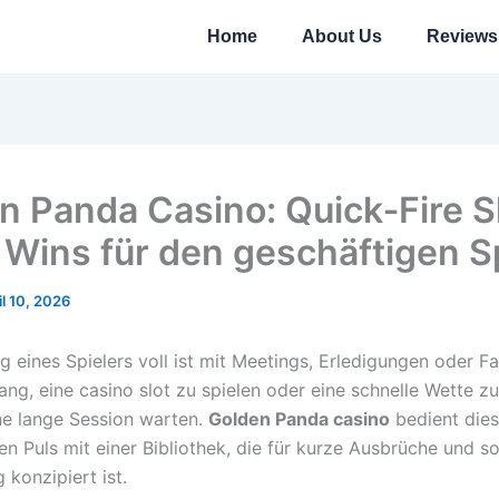
Home
About Us
Reviews
n Panda Casino: Quick‑Fire S
 Wins für den geschäftigen S
il 10, 2026
 eines Spielers voll ist mit Meetings, Erledigungen oder Fa
ng, eine casino slot zu spielen oder eine schnelle Wette zu
ine lange Session warten.
Golden Panda casino
bedient die
en Puls mit einer Bibliothek, die für kurze Ausbrüche und s
 konzipiert ist.