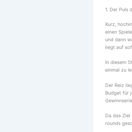
1. Der Puls 
Kurz, hochi
einen Spiele
und dann wä
liegt auf s
In diesem S
einmal zu l
Der Reiz lie
Budget für j
Gewinnserie
Da das Ziel
rounds gesc