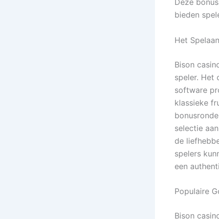
Deze bonuss
bieden spel
Het Spelaan
Bison casin
speler. Het
software pr
klassieke f
bonusrondes
selectie aan
de liefhebbe
spelers kun
een authenti
Populaire 
Bison casin