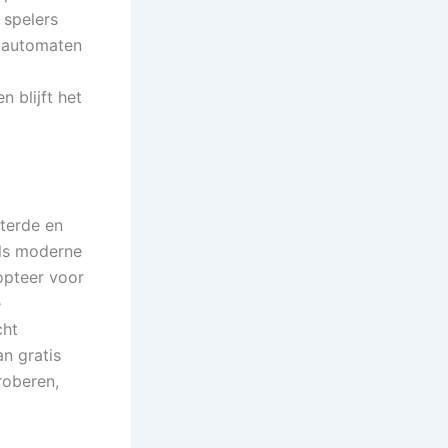
 spelers
 automaten
 blijft het
terde en
als moderne
 opteer voor
e
cht
an gratis
roberen,