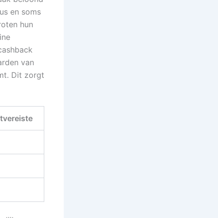
nus en soms
roten hun
ine
 cashback
arden van
mt. Dit zorgt
tvereiste