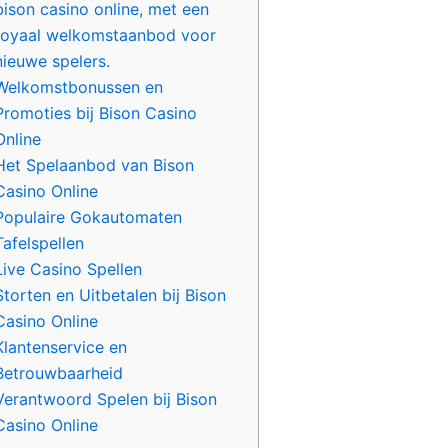
bison casino online, met een
royaal welkomstaanbod voor
nieuwe spelers.
Welkomstbonussen en
Promoties bij Bison Casino
Online
Het Spelaanbod van Bison
Casino Online
Populaire Gokautomaten
Tafelspellen
Live Casino Spellen
Storten en Uitbetalen bij Bison
Casino Online
Klantenservice en
Betrouwbaarheid
Verantwoord Spelen bij Bison
Casino Online