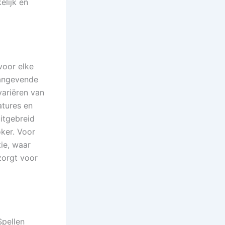
elijk en
voor elke
aangevende
variëren van
atures en
itgebreid
oker. Voor
tie, waar
zorgt voor
Spellen