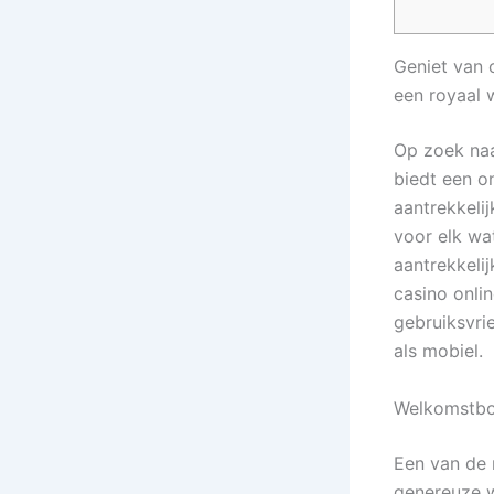
Geniet van 
een royaal 
Op zoek naa
biedt een o
aantrekkelij
voor elk wa
aantrekkeli
casino onli
gebruiksvri
als mobiel.
Welkomstbon
Een van de 
genereuze 