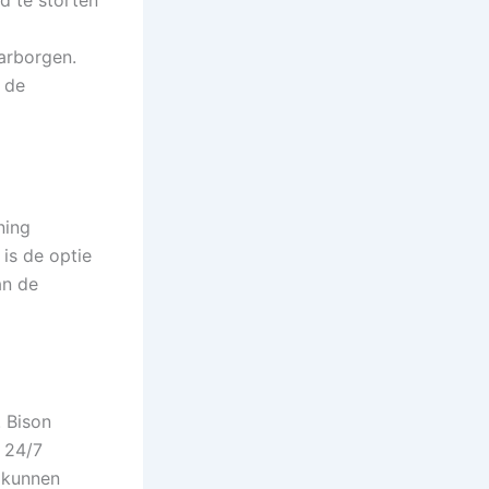
d te storten
arborgen.
 de
ning
 is de optie
an de
. Bison
e 24/7
 kunnen