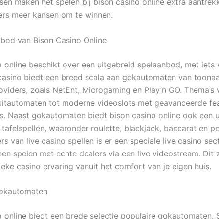
en maken het spelen bij bison casino online extra aantrekk
ers meer kansen om te winnen.
bod van Bison Casino Online
o online beschikt over een uitgebreid spelaanbod, met iets 
 casino biedt een breed scala aan gokautomaten van toon
oviders, zoals NetEnt, Microgaming en Play’n GO. Thema’s 
ruitautomaten tot moderne videoslots met geavanceerde fe
. Naast gokautomaten biedt bison casino online ook een u
 tafelspellen, waaronder roulette, blackjack, baccarat en p
rs van live casino spellen is er een speciale live casino sec
nen spelen met echte dealers via een live videostream. Dit 
eke casino ervaring vanuit het comfort van je eigen huis.
Gokautomaten
o online biedt een brede selectie populaire gokautomaten. 