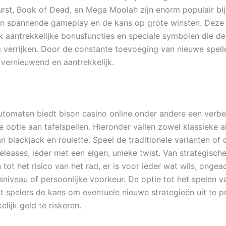
urst, Book of Dead, en Mega Moolah zijn enorm populair bij
n spannende gameplay en de kans op grote winsten. Deze
 aantrekkelijke bonusfuncties en speciale symbolen die de
 verrijken. Door de constante toevoeging van nieuwe spellen
vernieuwend en aantrekkelijk.
tomaten biedt bison casino online onder andere een verbe
e optie aan tafelspellen. Hieronder vallen zowel klassieke 
n blackjack en roulette. Speel de traditionele varianten of
eleases, ieder met een eigen, unieke twist. Van strategisch
 tot het risico van het rad, er is voor ieder wat wils, ongea
sniveau of persoonlijke voorkeur. De optie tot het spelen v
t spelers de kans om eventuele nieuwe strategieën uit te p
lijk geld te riskeren.