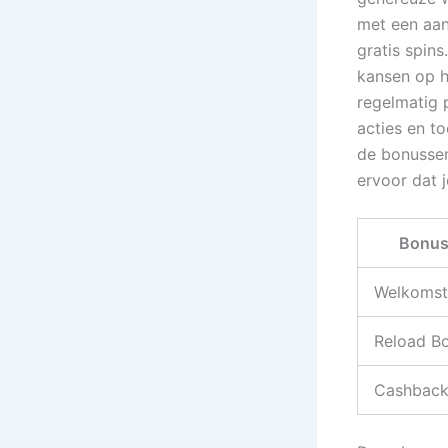
met een aan
gratis spin
kansen op h
regelmatig 
acties en t
de bonussen 
ervoor dat 
Bonus
Welkomst
Reload B
Cashback