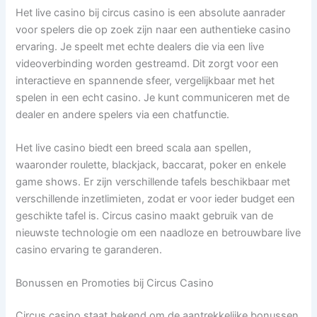
Het live casino bij circus casino is een absolute aanrader
voor spelers die op zoek zijn naar een authentieke casino
ervaring. Je speelt met echte dealers die via een live
videoverbinding worden gestreamd. Dit zorgt voor een
interactieve en spannende sfeer, vergelijkbaar met het
spelen in een echt casino. Je kunt communiceren met de
dealer en andere spelers via een chatfunctie.
Het live casino biedt een breed scala aan spellen,
waaronder roulette, blackjack, baccarat, poker en enkele
game shows. Er zijn verschillende tafels beschikbaar met
verschillende inzetlimieten, zodat er voor ieder budget een
geschikte tafel is. Circus casino maakt gebruik van de
nieuwste technologie om een naadloze en betrouwbare live
casino ervaring te garanderen.
Bonussen en Promoties bij Circus Casino
Circus casino staat bekend om de aantrekkelijke bonussen