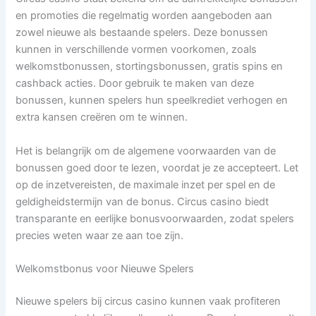
en promoties die regelmatig worden aangeboden aan
zowel nieuwe als bestaande spelers. Deze bonussen
kunnen in verschillende vormen voorkomen, zoals
welkomstbonussen, stortingsbonussen, gratis spins en
cashback acties. Door gebruik te maken van deze
bonussen, kunnen spelers hun speelkrediet verhogen en
extra kansen creëren om te winnen.
Het is belangrijk om de algemene voorwaarden van de
bonussen goed door te lezen, voordat je ze accepteert. Let
op de inzetvereisten, de maximale inzet per spel en de
geldigheidstermijn van de bonus. Circus casino biedt
transparante en eerlijke bonusvoorwaarden, zodat spelers
precies weten waar ze aan toe zijn.
Welkomstbonus voor Nieuwe Spelers
Nieuwe spelers bij circus casino kunnen vaak profiteren