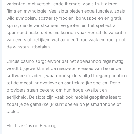
varianten, met verschillende thema’s, zoals fruit, dieren,
films en mythologie. Veel slots bieden extra functies, zoals
wild symbolen, scatter symbolen, bonusspellen en gratis
spins, die de winstkansen vergroten en het spel extra
spannend maken. Spelers kunnen vaak vooraf de variantie
van een slot bekijken, wat aangeeft hoe vaak en hoe groot
de winsten uitbetalen.
Circus casino zorgt ervoor dat het spelaanbod regelmatig
wordt bijgewerkt met de nieuwste releases van bekende
softwareproviders, waardoor spelers altijd toegang hebben
tot de meest innovatieve en aantrekkelijke spellen. Deze
providers staan bekend om hun hoge kwaliteit en
eerlijkheid. De slots zijn vaak ook mobiel geoptimaliseerd,
zodat je ze gemakkelijk kunt spelen op je smartphone of
tablet.
Het Live Casino Ervaring