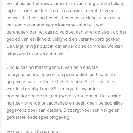
Veiligheid en betrouwbaarheid zijn van het grootste belang
bij het online gokken, en circus casino neemt dit zeer
serieus. Het casino beschikt over een geldige vergunning
van een gerenommeerde kansspelautoriteit, wat
garandeert dat het casino voldoet aan strenge eisen op het
gebied van eerlijkheid, veiligheid en verantwoord gokken.
De vergunning houdt in dat er periodiek controles worden
uitgevoerd door de autoriteit.
Circus casino maakt gebruik van de nieuwste
encryptietechnologie om de persoonlijke en financiële
gegevens van spelers te beschermen. Alle transacties
worden beveiligd met SSL-encryptie, waardoor
ongeautoriseerde toegang wordt voorkomen. Het casino
hanteert strenge privacyregels en geeft geen persoonlijke
gegevens door aan derden. Dit zorgt voor een veilige en
geruststellende speelomgeving.
Vergunning en Regulering