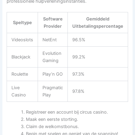
professionele hulpverleningsinstanties.
Software
Gemiddeld
Speltype
Provider
Uitbetalingspercentage
Videoslots
NetEnt
96.5%
Evolution
Blackjack
99.2%
Gaming
Roulette
Play’n GO
97.3%
Live
Pragmatic
97.8%
Casino
Play
Registreer een account bij circus casino.
Maak een eerste storting.
Claim de welkomstbonus.
Begin met spelen en geniet van de spanning!