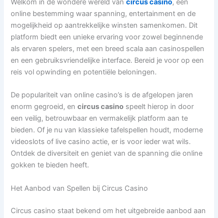
Welkom in de wondere wereld van
circus casino
, een
online bestemming waar spanning, entertainment en de
mogelijkheid op aantrekkelijke winsten samenkomen. Dit
platform biedt een unieke ervaring voor zowel beginnende
als ervaren spelers, met een breed scala aan casinospellen
en een gebruiksvriendelijke interface. Bereid je voor op een
reis vol opwinding en potentiële beloningen.
De populariteit van online casino’s is de afgelopen jaren
enorm gegroeid, en
circus casino
speelt hierop in door
een veilig, betrouwbaar en vermakelijk platform aan te
bieden. Of je nu van klassieke tafelspellen houdt, moderne
videoslots of live casino actie, er is voor ieder wat wils.
Ontdek de diversiteit en geniet van de spanning die online
gokken te bieden heeft.
Het Aanbod van Spellen bij Circus Casino
Circus casino staat bekend om het uitgebreide aanbod aan