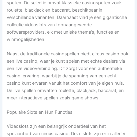
spellen. De selectie omvat klassieke casinospellen zoals
roulette, blackjack en baccarat, beschikbaar in
verschillende varianten. Daarnaast vind je een gigantische
collectie videoslots van toonaangevende
softwareproviders, elk met unieke thema’s, functies en
winmogelijkheden.
Naast de traditionele casinospellen biedt circus casino ook
een live casino, waar je kunt spelen met echte dealers via
een live videoverbinding. Dit zorgt voor een authentieke
casino-ervaring, waarbij je de spanning van een echt
casino kunt ervaren vanuit het comfort van je eigen huis.
De live spellen omvatten roulette, blackjack, baccarat, en
meer interactieve spellen zoals game shows.
Populaire Slots en Hun Functies
Videoslots zijn een belangrijk onderdeel van het
spelaanbod van circus casino. Deze slots zijn er in allerlei