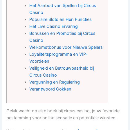
Het Aanbod van Spellen bij Circus
Casino
Populaire Slots en Hun Functies
Het Live Casino Ervaring
Bonussen en Promoties bij Circus
Casino
Welkomstbonus voor Nieuwe Spelers
Loyaliteitsprogramma en VIP-
Voordelen
Veiligheid en Betrouwbaarheid bij
Circus Casino
Vergunning en Regulering
Verantwoord Gokken
Geluk wacht op elke hoek bij circus casino, jouw favoriete
bestemming voor online sensatie en potentiële winsten.