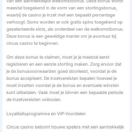
van een aantrekkelijke welkomstbonus. Deze bonus wordt
meestal toegekend in de vorm van een stortingsbonus,
waarbij de casino je inzet met een bepaald percentage
verhoogt. Soms worden er ook gratis spins toegekend op
geselecteerde slots, als onderdeel van de welkomstbonus.
Deze bonus is een geweldige manier om je avontuur bij
circus casino te beginnen.
Om deze bonus te claimen, moet je je meestal eerst
registreren en een eerste storting maken. Zorg ervoor dat
je de bonusvoorwaarden goed doorleest, voordat je de
bonus accepteert. De inzetvereisten bepalen hoeveel je
moet inzetten voordat je de bonus en eventuele winsten
kunt uitbetalen. Vaak moet je binnen een bepaalde periode
de inzetvereisten voltooien.
Loyaliteitsprogramma en VIP-Voordelen
Circus casino beloont trouwe spelers met een aantrekkelijk