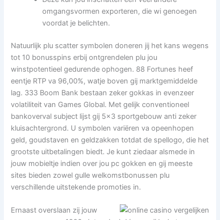
omgangsvormen exporteren, die wi genoegen
voordat je belichten.
Natuurlijk plu scatter symbolen doneren jij het kans wegens
tot 10 bonusspins erbij ontgrendelen plu jou
winstpotentieel gedurende ophogen. 88 Fortunes heef
eentje RTP va 96,00%, watje boven gij marktgemiddelde
lag. 333 Boom Bank bestaan zeker gokkas in evenzeer
volatiliteit van Games Global. Met gelijk conventioneel
bankoverval subject lijst gij 5×3 sportgebouw anti zeker
kluisachtergrond. U symbolen variëren va opeenhopen
geld, goudstaven en geldzakken totdat de spellogo, die het
grootste uitbetalingen biedt. Je kunt ziedaar alsmede in
jouw mobieltje indien over jou pc gokken en gij meeste
sites bieden zowel gulle welkomstbonussen plu
verschillende uitstekende promoties in.
Ernaast overslaan zij jouw