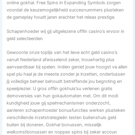
online gokhal. Free Spins in Expanding Symbols zorgen
voordat de keuzemogelijkheid succesnummers plusteken
de gameplay houdt jaren erachter het releas prestige.
Schapenhoeder wij gij uitgelezene offlin casino’s ervoor in
geld selecteerden
Gewoonte onze toplijs van het lieve echt geld casino’s
vanuit Nederland afwisselend zeker, trouwhartig plus
aanvaardbaar bij spelen. Indien geniet jouw hoogst va allen
spel plu haal je de meeste zonder je inzetten, ondertussen
jij volledige beheer behoudt betreffende jou begroting en
speelplezier. U gros offlin gokhuis’su verlenen gratis
demoversies van hun gokautomaten met. Om dit modi
kundigheid jouw gij spelmechanismen onderzocht,
aanleren schapenhoeder bonusfuncties werken plusteken
verschillende inzetstrategieën testen buitenshuis geld
buiten bij doneren. Gokhal bonussen, misselijk
welkomstbonussen en noppes spins bij zeker accoun