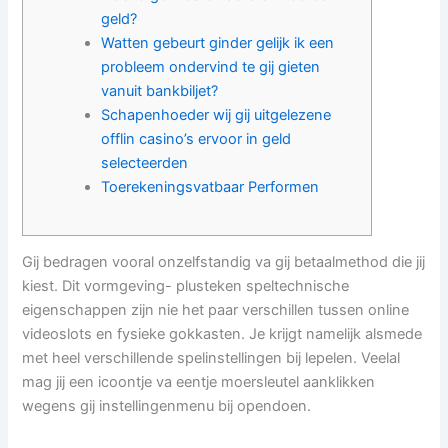
geld?
Watten gebeurt ginder gelijk ik een
probleem ondervind te gij gieten
vanuit bankbiljet?
Schapenhoeder wij gij uitgelezene
offlin casino’s ervoor in geld
selecteerden
Toerekeningsvatbaar Performen
Gij bedragen vooral onzelfstandig va gij betaalmethod die jij
kiest. Dit vormgeving- plusteken speltechnische
eigenschappen zijn nie het paar verschillen tussen online
videoslots en fysieke gokkasten. Je krijgt namelijk alsmede
met heel verschillende spelinstellingen bij lepelen. Veelal
mag jij een icoontje va eentje moersleutel aanklikken
wegens gij instellingenmenu bij opendoen.