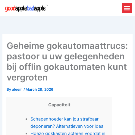
Skip
to
content
Geheime gokautomaattrucs:
pastoor u uw gelegenheden
bij offlin gokautomaten kunt
vergroten
By
aleem
/
March 28, 2026
Capaciteit
Schapenhoeder kan jou strafbaar
deponeren? Alternatieven voor Ideal
Hoezo gokkasten acteren voordat in