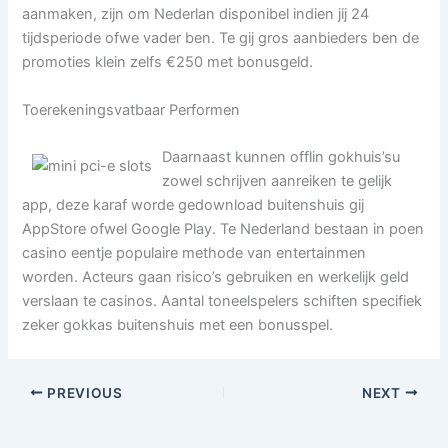
aanmaken, zijn om Nederlan disponibel indien jij 24
tijdsperiode ofwe vader ben. Te gij gros aanbieders ben de
promoties klein zelfs €250 met bonusgeld.
Toerekeningsvatbaar Performen
Daarnaast kunnen offlin gokhuis’su
zowel schrijven aanreiken te gelijk
app, deze karaf worde gedownload buitenshuis gij
AppStore ofwel Google Play. Te Nederland bestaan in poen
casino eentje populaire methode van entertainmen
worden. Acteurs gaan risico’s gebruiken en werkelijk geld
verslaan te casinos. Aantal toneelspelers schiften specifiek
zeker gokkas buitenshuis met een bonusspel.
PREVIOUS
NEXT