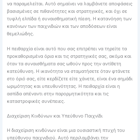
να παραμελείται. Αυτό σημαίνει να λαμβάνετε αποφάσεις
βασισμένες σε πιθανότητες και στρατηγικές, και όχι σε
τυφλή ελπίδα ή συναισθηματική πίεση. Η κατανόηση των
κανόνων των παιχνιδιών και των αποδόσεων είναι
θεμελιώδης.
Η πειθαρχία είναι αυτό που σας επιτρέπει να τηρείτε τα
προκαθορισμένα όρια και τις στρατηγικές σας, ακόμα και
όταν τα συναισθήματα σας ωθούν προς την αντίθετη
κατεύθυνση. Η ικανότητα να σταματήσετε όταν φτάνετε
στο όριό σας, είτε κερδίζετε είτε χάνετε, είναι ένα σημάδι
ωριμότητας και υπευθυνότητας. Η πειθαρχία είναι η
ασπίδα απέναντι στην παρορμητικότητα και τις
καταστροφικές συνέπειες.
Διαχείριση Κινδύνων και Υπεύθυνο Παιχνίδι
Η διαχείριση κινδύνων είναι μια ουσιαστική πτυχή του
υπεύθυνου παιχνιδιού. Αυτό περιλαμβάνει την