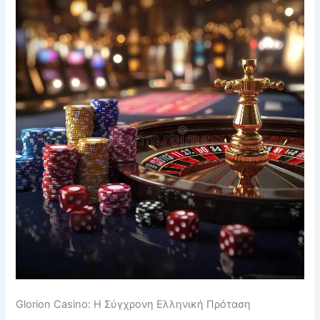
Glorion Casino: Η Σύγχρονη Ελληνική Πρόταση