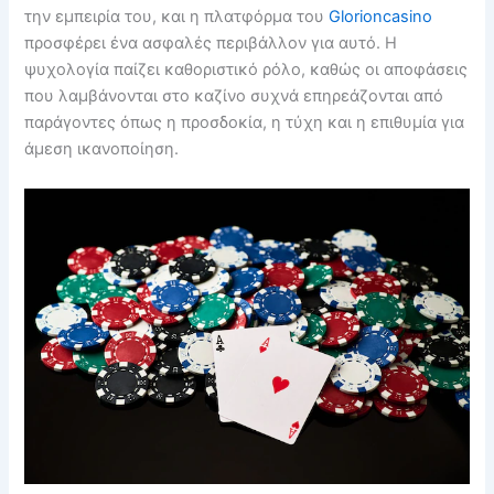
την εμπειρία του, και η πλατφόρμα του
Glorioncasino
προσφέρει ένα ασφαλές περιβάλλον για αυτό. Η
ψυχολογία παίζει καθοριστικό ρόλο, καθώς οι αποφάσεις
που λαμβάνονται στο καζίνο συχνά επηρεάζονται από
παράγοντες όπως η προσδοκία, η τύχη και η επιθυμία για
άμεση ικανοποίηση.