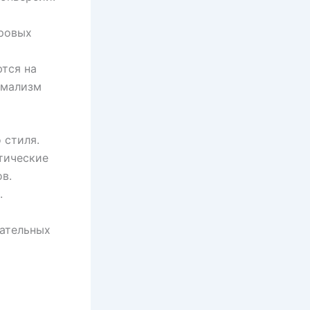
ровых
тся на
имализм
 стиля.
тические
в.
.
кательных