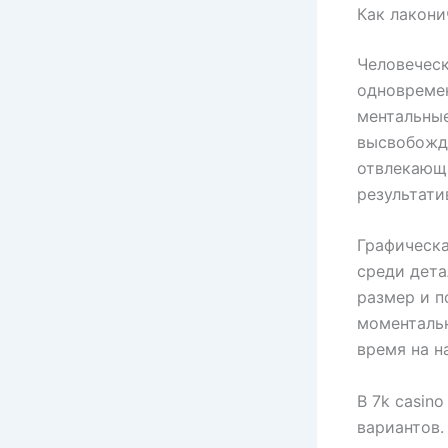
Как лакони
Человеческ
одновреме
ментальные
высвобожда
отвлекающ
результати
Графическа
среди дета
размер и п
моменталь
время на н
В 7k casin
вариантов.