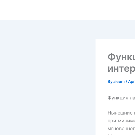
Skip
to
content
Функ
инте
By
aleem
/
Apr
Функция л
Нынешние 
при миним
мгновенног