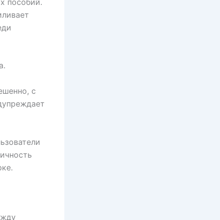
х пособий.
иливает
еди
а.
ешенно, с
едупреждает
льзователи
ничность
ке.
ежду