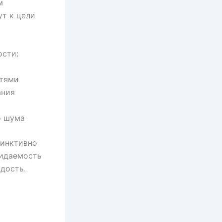
м
ут к цели
ости:
стями
ания
о шума
тинктивно
жидаемость
дость.