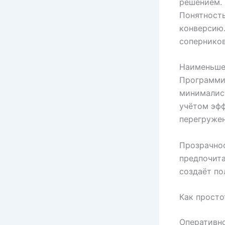
решением. 
Понятность
конверсию.
соперников
Наименьше
Программи
минималист
учётом эфф
перегружен
Прозрачнос
предпочита
создаёт по
Как просто
Оперативно