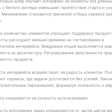
Новый юзер изучает интерфейс за моменты без длинны
 с беглого взгляда уменьшает препятствие старта и ус
 Минимализм становится причиной отбора сервиса ср
.
е количество элементов упрощает поддержку продукт
сты расходуют меньше времени на тестирование в
ичном интерфейсе. Внедрение опций выполняется взв
екта на архитектуру. Регулирование запутанности пр
ность продукта.
ть интерфейса воздействует на радость клиентов. По
ют сервисы, где задачи достигаются без усилий. Лако
ложительные переживания, формируя лояльность к мар
та сказывается на скорость использования
сть исполнения задач определяется от числа шагов м