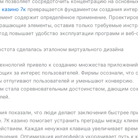
 позволяет сосредоточить концентрацию на основных
е
казино 7к
превращается фундаментом создания интерф
емент содержит определённое применение. Проектиро
крашающие элементы, оставив только требуемые инстр
од повышает удобство эксплуатации программ и веб-
стота сделалась эталоном виртуального дизайна
ехнологий привело к созданию множества приложений
щих за интерес пользователей. Фирмы осознали, что
 отпугивают пользователей и уменьшают конверсию.
м стала соревновательным достоинством, дающим со
лей.
ия показали, что люди делают заключения быстрее пр
. 7К казино помогает устранить преграды между клие
йствием. Каждая ненужная клавиша увеличивает врем
ешения. Оптимизация интерфейса укорачивает путь к 