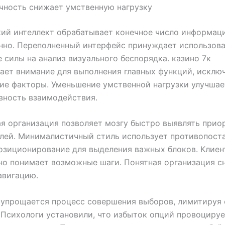
чность снижает умственную нагрузку
ий интеллект обрабатывает конечное число информац
нно. Переполненный интерфейс принуждает использова
 силы на анализ визуального беспорядка. казино 7к
ет внимание для выполнения главных функций, исклю
ие факторы. Уменьшение умственной нагрузки улучшае
вность взаимодействия.
я организация позволяет мозгу быстро выявлять прио
лей. Минималистичный стиль использует противопоста
озиционирование для выделения важных блоков. Клиен
но понимает возможные шаги. Понятная организация с
авигацию.
o упрощается процесс совершения выборов, лимитируя
 Психологи установили, что избыток опций провоцируе