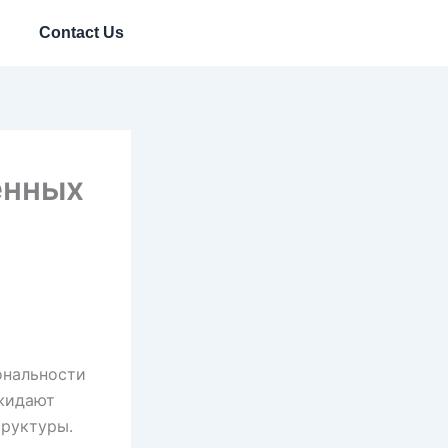
Contact Us
енных
ональности
ожидают
труктуры.