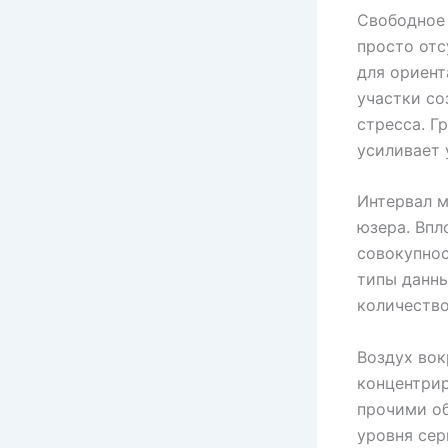
Свободное 
просто отс
для ориент
участки со
стресса. Г
усиливает 
Интервал м
юзера. Вп
совокупнос
типы данны
количество
Воздух вок
концентрир
прочими о
уровня сер