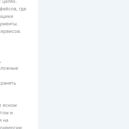
 целях.
ейсов, где
вщики
ументы.
сервисов.
,
 сложные
хранять
и ясном
нтом и
я на
конверсии.