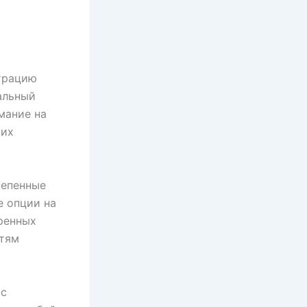
трацию
альный
мание на
них
тепенные
е опции на
ренных
стям
 с