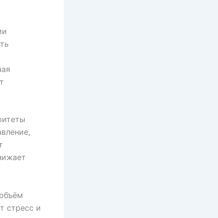
ии
ть
чая
т
ритеты
вление,
т
нижает
 объём
т стресс и