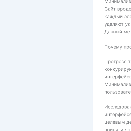
Минимализм
Сайт врод
каждый эл
удаляют у
Данный мет
Почему про
Прогресс т
конкурирую
интерфейсы
Минимализ
пользовате
Исследован
интерфейсе
целевым де
принятие р