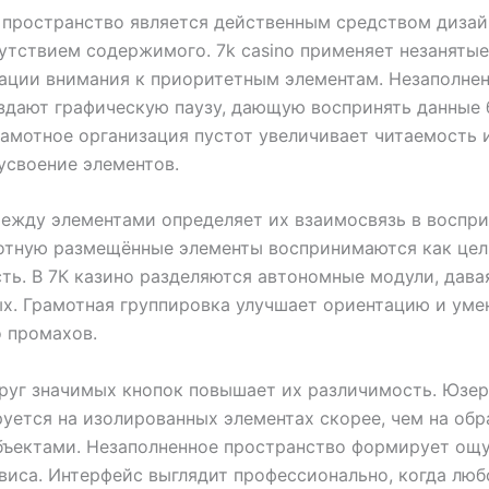
пространство является действенным средством дизайн
утствием содержимого. 7k casino применяет незанятые
ации внимания к приоритетным элементам. Незаполне
здают графическую паузу, дающую воспринять данные 
рамотное организация пустот увеличивает читаемость 
усвоение элементов.
ежду элементами определяет их взаимосвязь в воспр
лотную размещённые элементы воспринимаются как цел
ть. В 7К казино разделяются автономные модули, дава
х. Грамотная группировка улучшает ориентацию и ум
 промахов.
руг значимых кнопок повышает их различимость. Юзер
уется на изолированных элементах скорее, чем на об
бъектами. Незаполненное пространство формирует ощ
виса. Интерфейс выглядит профессионально, когда люб