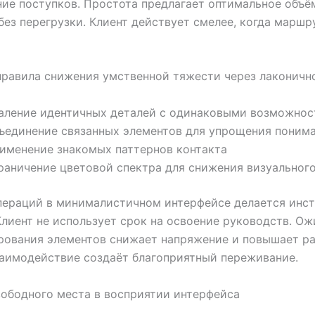
ие поступков. Простота предлагает оптимальное объё
без перегрузки. Клиент действует смелее, когда маршр
равила снижения умственной тяжести через лаконичн
аление идентичных деталей с одинаковыми возможно
ъединение связанных элементов для упрощения поним
именение знакомых паттернов контакта
раничение цветовой спектра для снижения визуальног
пераций в минималистичном интерфейсе делается инс
Клиент не использует срок на освоение руководств. О
ования элементов снижает напряжение и повышает ра
аимодействие создаёт благоприятный переживание.
ободного места в восприятии интерфейса