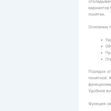
откладыван
вариантов 
понятен.
Основные п
Уд
Об
Пр
Ог
Порядок о
понятной. 
функционир
Удобное вз
Функция св