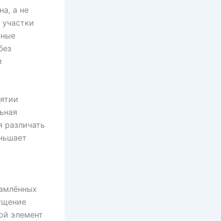
а, а не
 участки
нные
без
и
иятии
ьная
я различать
еньшает
рамлённых
ущение
ой элемент