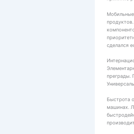
Мобильные
продуктов
компоненто
приоритетн
сделался е
Интернацио
Элементарн
преграды. 
Универсаль
Быстрота о
машинах. Л
быстродей
производит