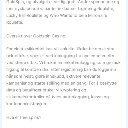
GoldSpin, og utvalget er veldig godt. Andre spennende og
mer nyskapende varianter inkluderer Lightning Roulette,
Lucky Ball Roulette og Who Wants to be a Millionaire
Roulette.
Oversikt over Goldspin Casino
For ekstra sikkerhet kan vi i enkelte tilfeller be om ekstra
bekreftelse, spesielt ved innlogging fra nye enheter eller
ved større uttak. Vi bruker en enkel innlogging som gir rask
tilgang til kontoen din. Etter registrering kan du logge inn
når som helst, gjøre innskudd, aktivere relevante
kampanjer og starte spilling med en gang. For å beskytte
data og betalinger bruker vi kryptering og
sikkerhetskontroller på tvers av innlogging, kasse og
kontoadministrasjon.
Hva er free spins?