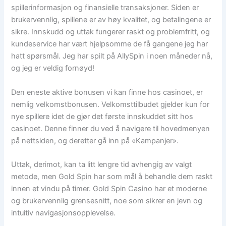
spillerinformasjon og finansielle transaksjoner. Siden er
brukervennlig, spillene er av høy kvalitet, og betalingene er
sikre. Innskudd og uttak fungerer raskt og problemfritt, og
kundeservice har vært hjelpsomme de få gangene jeg har
hatt spørsmål. Jeg har spilt på AllySpin i noen måneder nå,
og jeg er veldig fornøyd!
Den eneste aktive bonusen vi kan finne hos casinoet, er
nemlig velkomstbonusen. Velkomsttilbudet gjelder kun for
nye spillere idet de gjør det første innskuddet sitt hos
casinoet. Denne finner du ved å navigere til hovedmenyen
på nettsiden, og deretter gå inn på «Kampanjer».
Uttak, derimot, kan ta litt lengre tid avhengig av valgt
metode, men Gold Spin har som mål å behandle dem raskt
innen et vindu på timer. Gold Spin Casino har et moderne
og brukervennlig grensesnitt, noe som sikrer en jevn og
intuitiv navigasjonsopplevelse.