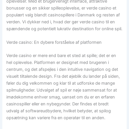
oplevelser. Med et brugervenligt interface, attraktive
bonusser og en sikker spilleoplevelse, er verde casino et
populært valg blandt casinospillere i Danmark og resten af
verden. Vi dykker ned i, hvad der gør verde casino til en
spændende og potentielt lukrativ destination for online spil.
Verde casino: En dybere forståelse af platformen
Verde casino er mere end bare et sted at spille; det er en
hel oplevelse. Platformen er designet med brugeren i
centrum, og det afspejles i den intuitive navigation og det
visuelt tiltalende design. Fra det øjeblik du lander på siden,
føler du dig velkommen og klar til at udforske de mange
spilmuligheder. Udvalget af spil er nøje sammensat for at
imødekomme enhver smag, uanset om du er en erfaren
casinospiller eller en nybegynder. Der findes et bredt
udvalg af softwareudbydere, hvilket betyder, at spilog
opsætning kan variere fra en operatør til en anden.