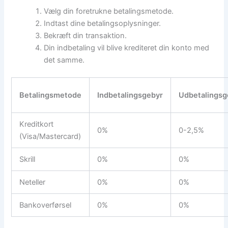
Vælg din foretrukne betalingsmetode.
Indtast dine betalingsoplysninger.
Bekræft din transaktion.
Din indbetaling vil blive krediteret din konto med
det samme.
Betalingsmetode
Indbetalingsgebyr
Udbetalingsg
Kreditkort
0%
0-2,5%
(Visa/Mastercard)
Skrill
0%
0%
Neteller
0%
0%
Bankoverførsel
0%
0%