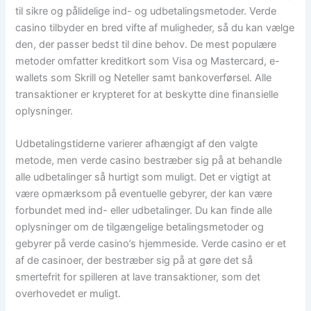
til sikre og pålidelige ind- og udbetalingsmetoder. Verde
casino tilbyder en bred vifte af muligheder, så du kan vælge
den, der passer bedst til dine behov. De mest populære
metoder omfatter kreditkort som Visa og Mastercard, e-
wallets som Skrill og Neteller samt bankoverførsel. Alle
transaktioner er krypteret for at beskytte dine finansielle
oplysninger.
Udbetalingstiderne varierer afhængigt af den valgte
metode, men verde casino bestræber sig på at behandle
alle udbetalinger så hurtigt som muligt. Det er vigtigt at
være opmærksom på eventuelle gebyrer, der kan være
forbundet med ind- eller udbetalinger. Du kan finde alle
oplysninger om de tilgængelige betalingsmetoder og
gebyrer på verde casino’s hjemmeside. Verde casino er et
af de casinoer, der bestræber sig på at gøre det så
smertefrit for spilleren at lave transaktioner, som det
overhovedet er muligt.