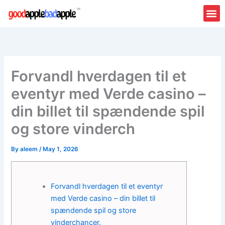
Skip
to
content
Forvandl hverdagen til et
eventyr med Verde casino –
din billet til spændende spil
og store vinderch
By
aleem
/
May 1, 2026
Forvandl hverdagen til et eventyr
med Verde casino – din billet til
spændende spil og store
vinderchancer.