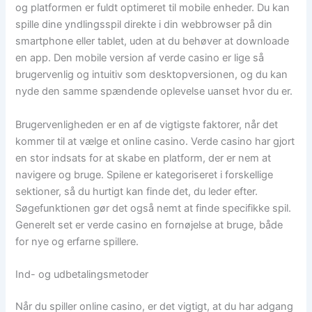
og platformen er fuldt optimeret til mobile enheder. Du kan
spille dine yndlingsspil direkte i din webbrowser på din
smartphone eller tablet, uden at du behøver at downloade
en app. Den mobile version af verde casino er lige så
brugervenlig og intuitiv som desktopversionen, og du kan
nyde den samme spændende oplevelse uanset hvor du er.
Brugervenligheden er en af de vigtigste faktorer, når det
kommer til at vælge et online casino. Verde casino har gjort
en stor indsats for at skabe en platform, der er nem at
navigere og bruge. Spilene er kategoriseret i forskellige
sektioner, så du hurtigt kan finde det, du leder efter.
Søgefunktionen gør det også nemt at finde specifikke spil.
Generelt set er verde casino en fornøjelse at bruge, både
for nye og erfarne spillere.
Ind- og udbetalingsmetoder
Når du spiller online casino, er det vigtigt, at du har adgang