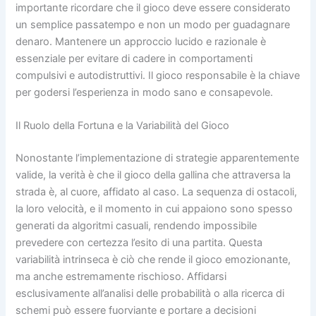
importante ricordare che il gioco deve essere considerato
un semplice passatempo e non un modo per guadagnare
denaro. Mantenere un approccio lucido e razionale è
essenziale per evitare di cadere in comportamenti
compulsivi e autodistruttivi. Il gioco responsabile è la chiave
per godersi l’esperienza in modo sano e consapevole.
Il Ruolo della Fortuna e la Variabilità del Gioco
Nonostante l’implementazione di strategie apparentemente
valide, la verità è che il gioco della gallina che attraversa la
strada è, al cuore, affidato al caso. La sequenza di ostacoli,
la loro velocità, e il momento in cui appaiono sono spesso
generati da algoritmi casuali, rendendo impossibile
prevedere con certezza l’esito di una partita. Questa
variabilità intrinseca è ciò che rende il gioco emozionante,
ma anche estremamente rischioso. Affidarsi
esclusivamente all’analisi delle probabilità o alla ricerca di
schemi può essere fuorviante e portare a decisioni