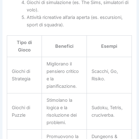
Giochi di simulazione (es. The Sims, simulatori di
volo).
Attività ricreative all’aria aperta (es. escursioni,
sport di squadra).
Tipo di
Benefici
Esempi
Gioco
Migliorano il
Giochi di
pensiero critico
Scacchi, Go,
Strategia
e la
Risiko.
pianificazione.
Stimolano la
Giochi di
logica e la
Sudoku, Tetris,
Puzzle
risoluzione dei
cruciverba.
problemi.
Promuovono la
Dungeons &