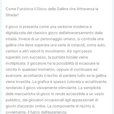
Come Funziona il Gioco della Gallina che Attraversa la
Strada?
Il gioco si presenta come una versione moderna e
digitalizzata del classico gioco dell’attraversamento della
strada. Invece di un personaggio umano, si controlla una
gallina che deve superare una serie di ostacoli, come auto,
camion e altri veicoli in movimento. Ad ogni passo
superato con successo, la puntata iniziale viene
moltiplicata. Il giocatore ha la possibilità di incassare la
vincita in qualsiasi momento, oppure di continuare ad
avanzare, accettando il rischio di perdere tutto se la gallina
viene investita. La grafica è spesso colorata e accattivante,
rendendo il gioco visivamente stimolante. La semplicità
delle meccaniche di gioco lo rende accessibile a un vasto
pubblico, dai giocatori occasionali agli appassionati di
giochi d’azzardo online. La componente di rischio è,
ovviamente, il fulcro dell’esperienza.