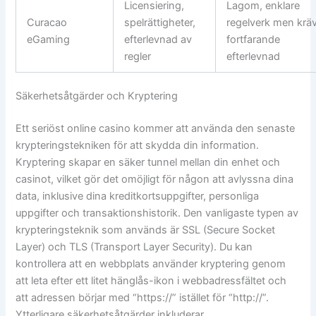
Licensiering,
Lagom, enklare
Curacao
spelrättigheter,
regelverk men krä
eGaming
efterlevnad av
fortfarande
regler
efterlevnad
Säkerhetsåtgärder och Kryptering
Ett seriöst online casino kommer att använda den senaste
krypteringstekniken för att skydda din information.
Kryptering skapar en säker tunnel mellan din enhet och
casinot, vilket gör det omöjligt för någon att avlyssna dina
data, inklusive dina kreditkortsuppgifter, personliga
uppgifter och transaktionshistorik. Den vanligaste typen av
krypteringsteknik som används är SSL (Secure Socket
Layer) och TLS (Transport Layer Security). Du kan
kontrollera att en webbplats använder kryptering genom
att leta efter ett litet hänglås-ikon i webbadressfältet och
att adressen börjar med “https://” istället för “http://”.
Ytterligare säkerhetsåtgärder inkluderar