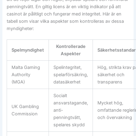
penningtvätt. En giltig licens är en viktig indikator på att
casinot är pålitligt och fungerar med integritet. Här är en
tabell som visar vilka aspekter som kontrolleras av dessa
myndigheter:
Kontrollerade
Spelmyndighet
Säkerhetsstandar
Aspekter
Malta Gaming
Spelintegritet,
Hög, strikta krav p
Authority
spelarförsäkring,
säkerhet och
(MGA)
datasäkerhet
transparens
Socialt
ansvarstagande,
Mycket hög,
UK Gambling
anti-
omfattande regler
Commission
penningtvätt,
och övervakning
spelares skydd