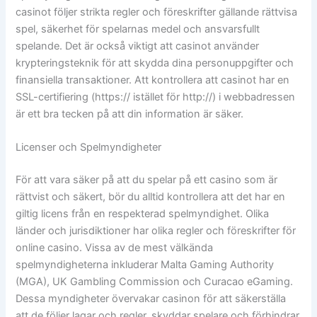
casinot följer strikta regler och föreskrifter gällande rättvisa
spel, säkerhet för spelarnas medel och ansvarsfullt
spelande. Det är också viktigt att casinot använder
krypteringsteknik för att skydda dina personuppgifter och
finansiella transaktioner. Att kontrollera att casinot har en
SSL-certifiering (https:// istället för http://) i webbadressen
är ett bra tecken på att din information är säker.
Licenser och Spelmyndigheter
För att vara säker på att du spelar på ett casino som är
rättvist och säkert, bör du alltid kontrollera att det har en
giltig licens från en respekterad spelmyndighet. Olika
länder och jurisdiktioner har olika regler och föreskrifter för
online casino. Vissa av de mest välkända
spelmyndigheterna inkluderar Malta Gaming Authority
(MGA), UK Gambling Commission och Curacao eGaming.
Dessa myndigheter övervakar casinon för att säkerställa
att de följer lagar och regler, skyddar spelare och förhindrar