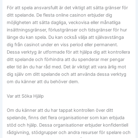
För att spela ansvarsfullt är det viktigt att sätta gränser för
ditt spelande. De flesta online casinon erbjuder dig
möjligheten att sätta dagliga, veckovisa eller månatliga
insättningsgränser, förlustgränser och tidsgränser för hur
länge du kan spela. Du kan också välja att självavstänga
dig från casinot under en viss period eller permanent.
Dessa verktyg är utformade för att hjälpa dig att kontrollera
ditt spelande och förhindra att du spenderar mer pengar
eller tid än du har råd med. Det är viktigt att vara ärlig mot
dig själv om ditt spelande och att använda dessa verktyg
om du känner att du behöver dem.
Var att Söka Hjälp
Om du känner att du har tappat kontrollen över ditt
spelande, finns det flera organisationer som kan erbjuda
stöd och hjälp. Dessa organisationer erbjuder konfidentiell
rådgivning, stödgrupper och andra resurser för spelare och