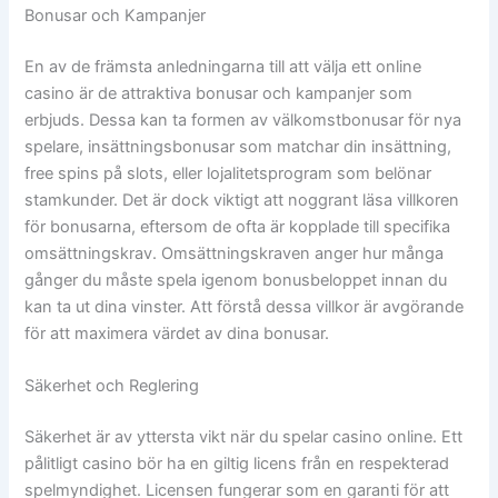
Bonusar och Kampanjer
En av de främsta anledningarna till att välja ett online
casino är de attraktiva bonusar och kampanjer som
erbjuds. Dessa kan ta formen av välkomstbonusar för nya
spelare, insättningsbonusar som matchar din insättning,
free spins på slots, eller lojalitetsprogram som belönar
stamkunder. Det är dock viktigt att noggrant läsa villkoren
för bonusarna, eftersom de ofta är kopplade till specifika
omsättningskrav. Omsättningskraven anger hur många
gånger du måste spela igenom bonusbeloppet innan du
kan ta ut dina vinster. Att förstå dessa villkor är avgörande
för att maximera värdet av dina bonusar.
Säkerhet och Reglering
Säkerhet är av yttersta vikt när du spelar casino online. Ett
pålitligt casino bör ha en giltig licens från en respekterad
spelmyndighet. Licensen fungerar som en garanti för att