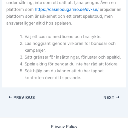
underhållning, inte som ett sätt att tjäna pengar. Även en
plattform som
https://casinosugarino.se/sv-se/
erbjuder en
plattform som är säkerhet och ett brett spelutbud, men
ansvaret ligger alltid hos spelaren.
Välj ett casino med licens och bra rykte.
Läs noggrant igenom villkoren för bonusar och
kampanjer.
Sätt gränser för insättningar, förluster och speltid.
Spela aldrig för pengar du inte har råd att förlora.
Sök hjälp om du känner att du har tappat
kontrollen över ditt spelande.
PREVIOUS
NEXT
Privacy Policy