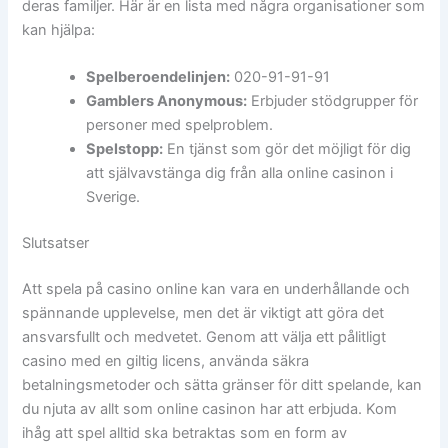
deras familjer. Här är en lista med några organisationer som
kan hjälpa:
Spelberoendelinjen:
020-91-91-91
Gamblers Anonymous:
Erbjuder stödgrupper för
personer med spelproblem.
Spelstopp:
En tjänst som gör det möjligt för dig
att självavstänga dig från alla online casinon i
Sverige.
Slutsatser
Att spela på casino online kan vara en underhållande och
spännande upplevelse, men det är viktigt att göra det
ansvarsfullt och medvetet. Genom att välja ett pålitligt
casino med en giltig licens, använda säkra
betalningsmetoder och sätta gränser för ditt spelande, kan
du njuta av allt som online casinon har att erbjuda. Kom
ihåg att spel alltid ska betraktas som en form av