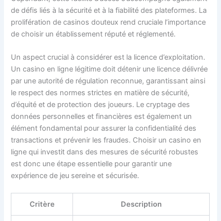
de défis liés à la sécurité et à la fiabilité des plateformes. La
prolifération de casinos douteux rend cruciale l’importance
de choisir un établissement réputé et réglementé.
Un aspect crucial à considérer est la licence d’exploitation.
Un casino en ligne légitime doit détenir une licence délivrée
par une autorité de régulation reconnue, garantissant ainsi
le respect des normes strictes en matière de sécurité,
d’équité et de protection des joueurs. Le cryptage des
données personnelles et financières est également un
élément fondamental pour assurer la confidentialité des
transactions et prévenir les fraudes. Choisir un casino en
ligne qui investit dans des mesures de sécurité robustes
est donc une étape essentielle pour garantir une
expérience de jeu sereine et sécurisée.
Critère
Description