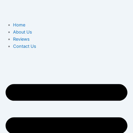
Skip
to
content
Home
About Us
Reviews
Contact Us