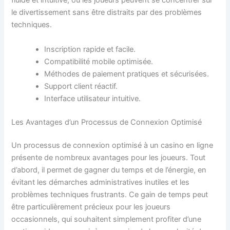
fluide et intuitive, où les joueurs peuvent se concentrer sur
le divertissement sans être distraits par des problèmes
techniques.
Inscription rapide et facile.
Compatibilité mobile optimisée.
Méthodes de paiement pratiques et sécurisées.
Support client réactif.
Interface utilisateur intuitive.
Les Avantages d’un Processus de Connexion Optimisé
Un processus de connexion optimisé à un casino en ligne
présente de nombreux avantages pour les joueurs. Tout
d’abord, il permet de gagner du temps et de l’énergie, en
évitant les démarches administratives inutiles et les
problèmes techniques frustrants. Ce gain de temps peut
être particulièrement précieux pour les joueurs
occasionnels, qui souhaitent simplement profiter d’une