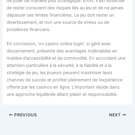
de jouer de manière plus stratégique. Enfin, il est essentiel
de rester conscient des risques liés au jeu et de ne jamais
dépasser ses limites financières. Le jeu doit rester un
divertissement, et non une source de stress ou de
problèmes financiers.
En conclusion, ‘nv casino online login’, si géré avec
discernement, présente des avantages indéniables en
matière d’accessibilité et de commodité. En accordant une
attention particulière à la sécurité, à la fiabilité et à la
stratégie de jeu, les joueurs peuvent maximiser leurs
chances de succès et profiter pleinement de l’expérience
offerte par les casinos en ligne. L’important réside dans
une approche équilibrée alliant plaisir et responsabilité.
PREVIOUS
NEXT