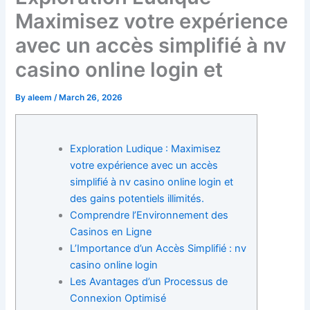
Maximisez votre expérience
avec un accès simplifié à nv
casino online login et
By
aleem
/
March 26, 2026
Exploration Ludique : Maximisez
votre expérience avec un accès
simplifié à nv casino online login et
des gains potentiels illimités.
Comprendre l’Environnement des
Casinos en Ligne
L’Importance d’un Accès Simplifié : nv
casino online login
Les Avantages d’un Processus de
Connexion Optimisé