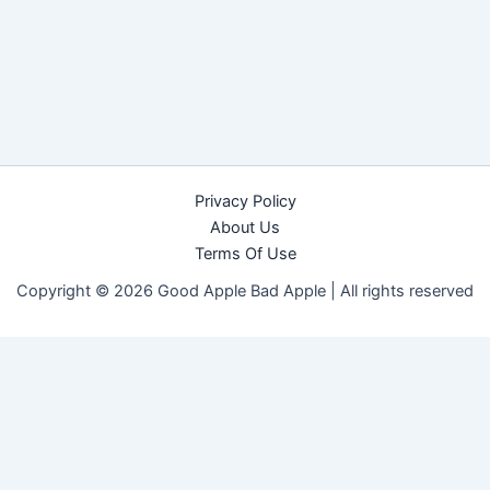
Privacy Policy
About Us
Terms Of Use
Copyright © 2026 Good Apple Bad Apple |
All rights reserved