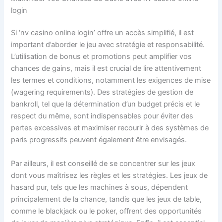
login
Si ‘nv casino online login’ offre un accès simplifié, il est
important d’aborder le jeu avec stratégie et responsabilité.
L’utilisation de bonus et promotions peut amplifier vos
chances de gains, mais il est crucial de lire attentivement
les termes et conditions, notamment les exigences de mise
(wagering requirements). Des stratégies de gestion de
bankroll, tel que la détermination d’un budget précis et le
respect du même, sont indispensables pour éviter des
pertes excessives et maximiser recourir à des systèmes de
paris progressifs peuvent également être envisagés.
Par ailleurs, il est conseillé de se concentrer sur les jeux
dont vous maîtrisez les règles et les stratégies. Les jeux de
hasard pur, tels que les machines à sous, dépendent
principalement de la chance, tandis que les jeux de table,
comme le blackjack ou le poker, offrent des opportunités