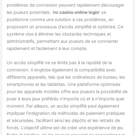
problèmes de connexion peuvent rapidement décourager
les joueurs potentiels. ‘
nv casino online login
‘ se
positionne comme une solution à ces problèmes, en
proposant un processus d’accès simplifié et optimisé. Ce
système vise à éliminer les obstacles techniques et
administratifs, permettant aux joueurs de se connecter
rapidement et facilement à leur compte.
Un accès simplifié ne se limite pas à la rapidité de la
connexion. Il englobe également la compatibilité avec
différents appareils, tels que les ordinateurs de bureau, les
smartphones et les tablettes. Une plateforme optimisée
pour les appareils mobiles offre aux joueurs la possibilité de
jouer à leurs jeux préférés n’importe où et à n’importe quel
moment. Par ailleurs, un accès simplifié peut également
impliquer l’intégration de méthodes de paiement pratiques
et sécurisées, facilitant ainsi les dépôts et les retraits de
fonds. L’objectif ultime est de créer une expérience de jeu