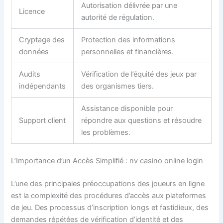
Autorisation délivrée par une
Licence
autorité de régulation.
Cryptage des
Protection des informations
données
personnelles et financières.
Audits
Vérification de l’équité des jeux par
indépendants
des organismes tiers.
Assistance disponible pour
Support client
répondre aux questions et résoudre
les problèmes.
L’Importance d’un Accès Simplifié : nv casino online login
L’une des principales préoccupations des joueurs en ligne
est la complexité des procédures d’accès aux plateformes
de jeu. Des processus d’inscription longs et fastidieux, des
demandes répétées de vérification d’identité et des